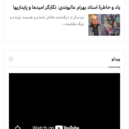
یاد و خاطرۀ استاد بهرام عالیوندی: نگارگر امیدها و پایداریها
دو سال از درگذشت نقاش نامدار و هنرمند ارزنده و
بزرگ مقاومت…
ویدئو