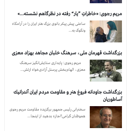
مریم رجوی: «خاطراتِ ”یار“ رفته در نظرگاهم نشسته…»
ساعتی پیش پیکر بانوی بزرگ هنر ایران را در آرامگاه
ونگوگ به…
بزرگداشت قهرمان ملی، سرهنگ خلبان مجاهد بهزاد معزی
مریم رجوی: پایداری ستایش‌انگیز سرهنگ
معزی، الهام‌بخش پرسنل آزادی‌خواه ارتش…
بزرگداشت جاودانه فروغ هنر و مقاومت مردم ایران آندرانیك
آساطوریان
سخنرانی رئیس جمهور برگزیده مقاومت مریم رجوی
هموطنان گرامی!اجازه بدهید از اینجا…