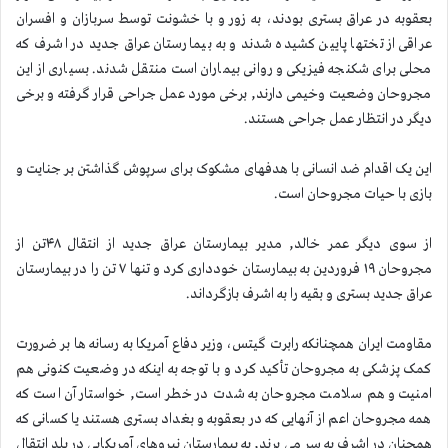
بعقوبه در عراق بستری بودند، به زور و با خشونت توسط سربازان و افسران
عراقی از تختها پایین کشیده شدند و به بیمارستان عراق جدید در اشرف که
محلی برای شکنجه فیزیکی و روانی بیماران است منتقل شدند. بسیاری از این
مجروحان وضعیت وخیمی دارند, برخی مورد عمل جراحی قرار گرفته و برخی
دیگر در انتظار عمل جراحی هستند.
این یک اقدام ضد انسانی با هدفهای مشکوک برای سرپوش گذاشتن بر جنایت و
بازی با حیات مجروحان است.
از سوی دیگر عمر خالد, مدیر بیمارستان عراق جدید از انتقال ۴۸تن از
مجروحان ۱۹ فروردین به بیمارستان خودداری کرد و تنها ۷ تن را در بیمارستان
عراق جدید بستری و بقیه را به اشرف بازگرداند.
مقاومت ایران همچنانکه رابرت گیتس، وزیر دفاع آمریکا به رسانه ها بر ضرورت
کمک پزشکی به مجروحان تأکید کرد و با توجه به اینکه در وضعیت کنونی هم
امنیت و هم سلامت مجروحان به شدت در خطر است, خواستار آن است که
همه مجروحان اعم از آنهایی که در بعقوبه و بغداد بستری هستند یا کسانی که
همچنان در اشرف به سر می برند, به بیمارستان نیروهای آمریکایی در بلد انتقال