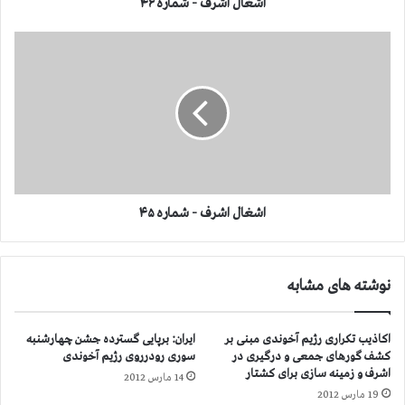
-
اشغال اشرف - شماره ۴۶
ش
م
ا
ا
ش
ر
غ
ه
ا
۴
ل
۶
ا
ش
ر
ف
-
اشغال اشرف - شماره ۴۵
ش
م
ا
نوشته های مشابه
ر
ه
۴
اکاذیب تکراری رژیم آخوندی مبنی بر
ایران: برپایی گسترده جشن چهارشنبه
۵
کشف گورهای جمعی و درگیری در
سوری رودرروی رژیم آخوندی
اشرف و زمینه سازی برای کشتار
14 مارس 2012
19 مارس 2012