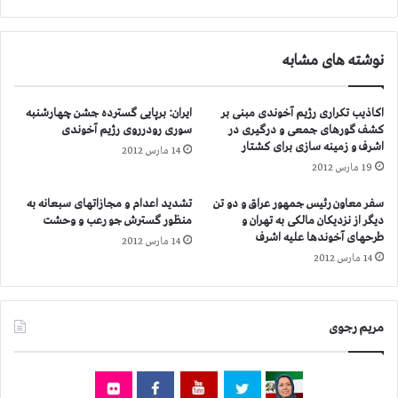
ه
ه
س
ز
پ
ا
نوشته های مشابه
ت
ر
ا
ا
م
ن
اکاذیب تکراری رژیم آخوندی مبنی بر
ایران: برپایی گسترده جشن چهارشنبه
ب
ت
کشف گورهای جمعی و درگیری در
سوری رودرروی رژیم آخوندی
ر
ن
اشرف و زمینه سازی برای کشتار
14 مارس 2012
ا
19 مارس 2012
ز
پ
سفر معاون رئیس جمهور عراق و دو تن
تشدید اعدام و مجازاتهای سبعانه به
ا
دیگر از نزدیکان مالکی به تهران و
منظور گسترش جو رعب و وحشت
ر
طرحهای آخوندها علیه اشرف
14 مارس 2012
چ
14 مارس 2012
ه
ف
ر
و
مریم رجوی
ش
ا
ن
ت