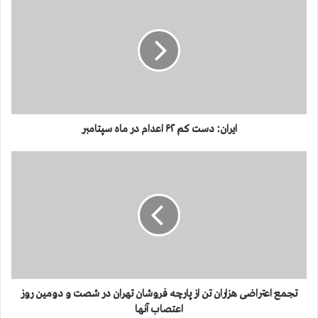
ی
ر
ا
ن
:
د
س
ت
ک
ایران: دست کم ۶۲ اعدام در ماه سپتامبر
م
۶
ت
۲
ج
ا
م
ع
ع
د
ا
ا
ع
م
ت
د
ر
ر
ا
م
ض
تجمع اعتراضی هزاران تن از پارچه فروشان تهران در شصت و دومین روز
ا
ی
اعتصاب آنها