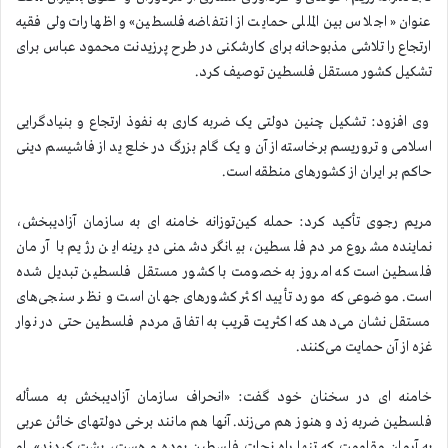
عنوان « اجلاس بین المللی حمایت از انتفاضه فلسطین» و اظهارات ولی فقیه
ارتجاع را تلاشی مذبوحانه برای کارشکنی در طرح پرزیدنت محمود عباس برای
تشکیل کشور مستقل فلسطین توصیف کرد.
وی افزود: تشکیل چنین دولتی یک ضربه کاری به نفوذ ارتجاع و بنیادگرایی
اسلامی و تروریسم برخاسته از آن و یک گام بزرگ در خلع ید از فاشیسم دینی
حاکم بر ایران از کشورهای منطقه است.
مریم رجوی تأکید کرد: حمله کین‌توزانه خامنه ای به سازمان آزادیبخش،
نماینده مشروع مردم فلسطین، بیانگر دشمنی دیرینه این رژیم با آرمان
فلسطین است که امروز به خصومت با کشور مستقل فلسطین تبدیل شده
است. موضوعی که مورد تأیید اکثر کشورهای جهان است و نظر سنجی‌های
مستقل نشان می‌دهد که اکثریت قریب به اتفاق مردم فلسطین حتی در نوار
غزه از آن حمایت می‌کنند.
خامنه ای در سخنان خود گفت: «انحراف سازمان آزادیبخش به مسأله‌
فلسطین ضربه زد و هنوز هم می‌زند. آنها هم مانند برخی دولتهای خائن عربی
به آرمان مقاومت که تنها راه نجات فلسطین بوده و هست، پشت کردند». او