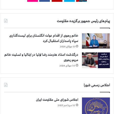
ه
ر
ا
پیام‌های رئیس جمهور برگزیده مقاومت
ن
د
ر
خانم رجوی از اقدام دولت انگلستان برای لیست‌گذاری
ش
سپاه پاسداران استقبال کرد
ص
13 جولای 2026
ت
و
درگذشت استاد هنرمند رضا اولیا در ایتالیا و تسلیت خانم
د
مریم رجوی
و
10 جولای 2026
م
ی
ن
اجلاس رسمی شورا
ر
و
ز
اجلاس شورای ملی مقاومت ایران
ا
11 سپتامبر 2025
ع
ت