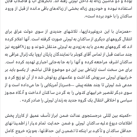
بوده و دو ماشین زباله به داخل لیبرتی رفته اند. تانکرهای آب و فاضلاب قابل
استفاده نبوده و خودروی زباله بخشی از زباله‌های باقی مانده از قبل از ورود
ساکنان را با خود برده است».
-«همزمان با این دروغپردازیها، تلاشهای جدیدی از سوی دولت عراق برای
انتقال گروههای دیگری از ساکنان به لیبرتی صورت گرفته است. آنها اعلام کرده
اند که گروههای بعدی باید به‌زودی به لیبرتی منتقل شوند و روز ۲۸فوریه نیز
چند ساعت قبل از تماس آقای کوبلر با نمایندگان پارلمان اروپا یک ژنرال عراقی به
ساکنان اشرف مراجعه کرده و آنها را به جابه‌جایی اجباری تهدید کرده است.
برای من سخت است ارتباطی بین این دو موضوع قائل نباشم. از یکسو باید بر
خرابیهای لیبرتی سرپوش گذاشت و عکسهای روتوش شده از آن توزیع کرد و
مدعی شد لیبرتی تا چند هفته پیش ۵۰۰۰سرباز آمریکایی را جا می‌داده است و از
سوی دیگر تقصیر خرابیهای کنونی را به گردن ساکنان انداخت و آنگاه مجوز
سیاسی و اخلاقی انتقال یک گروه جدید به زندان لیبرتی را صادر کرد» .
-«کمیته بین المللی درجستجوی عدالت ضمن ابراز تأسف عمیق از کارزار پخش
اطلاعات دروغ علیه ساکنان لیبرتی و ضمن حمایت تمام عیار از اطمینانهای
حداقل ساکنان و تأکید بر اینکه تا تضمین این حداقلها، به‌ویژه خروج کامل