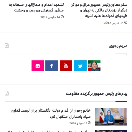
س
سفر معاون رئیس جمهور عراق و دو تن
تشدید اعدام و مجازاتهای سبعانه به
,
دیگر از نزدیکان مالکی به تهران و
منظور گسترش جو رعب و وحشت
ک
طرحهای آخوندها علیه اشرف
14 مارس 2012
ا
14 مارس 2012
ر
ز
ا
ر
مریم رجوی
د
ر
و
غ
پ
ر
د
پیام‌های رئیس جمهور برگزیده مقاومت
ا
ز
ی
خانم رجوی از اقدام دولت انگلستان برای لیست‌گذاری
ع
سپاه پاسداران استقبال کرد
ل
13 جولای 2026
ی
ه