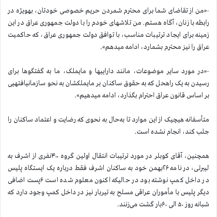
-«من از تقاضای شما برای محترم شمردن حریم خصوصی خودتان، بهویژه در
رابطه با زنان، آگاه هستم. من تلاشهای خودم را با دولت جمهوری عراق در این
زمینه برای ایجاد ترتیبات مناسب، با توافق دولت جمهوری عراق، که حاکمیت
عراق را نیز محترم بشمارد، ادامه میدهم».
-«در مورد سایر موضوعات، مانند داراییها و مایملک، ما به گفتگوها برای
رسیدن به یک راهحل که به حقوق ساکنان بر مایملکشان به نحو سازمانیافتهیی
بر اساس قانون عراق احترام بگذارد، ادامه میدهیم».
متأسفانه هیچیک از این موارد تا به‌حال به نحوی که رضایت و اعتماد ساکنان را
جلب کند، انجام نشده است.
همچنین، آقای کوبلر در مورد ترتیبات انتقال اولین گروه ۴۰۰نفری از اشرف به
لیبرتی، در نامه ۲۶بهمن خود به ساکنان اشرف فقط درباره یک ایستگاه پلیس
در داخل کمپ نوشته بود در حالیکه اکنون معلوم شده است ۶پست اضافی
دیگر پلیس با مأموران عراقی مسلح به تیربار نیز در داخل کمپ وجود دارد که
شبانه روز ۵۰ الی ۶۰بار گشت می‌زنند.