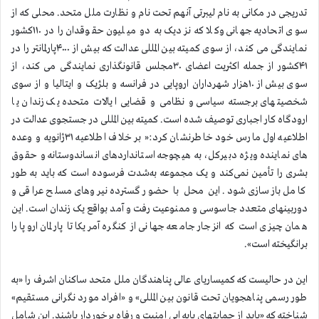
تدریجی در مکانی به نام لیبرتی آنهم تحت نام و نظارت ملل متحد. محلی که از
سوی اتحادیه جهانی وکلا که نزدیک به دو میلیون حقوقدان را در ۱۱۰کشور
نمایندگی می کند، از سوی کمیته بین المللی عدالت که بیش از ۴۰۰۰پارلمانتر را در
۴۱کشور از جمله اکثریت اعضای ۳۰مجلس قانونگذاری نمایندگی می کند، از
سوی بیش از ۱۰هزار شهرداران اروپایی در فرانسه و بلژیک و ایتالیا و از سوی
شخصیتهای برجسته سیاسی و نظامی و قضایی ایالات متحده یک زندان یا
ارودگاه کار اجباری توصیف شده است. کمیته بین المللی در جستجوی عدالت در
اطلاعیه اول مارس خود خاطرنشان کرد:« بر خلاف اطلاعیه ۳۱ژانویه و وعده
های نماینده ویژه دبیرکل، به هیچوجه استانداردهای انساندوستانه و حقوق
بشری را تأمین نمی‌کند و یک مجموعه به‌شدت فرسوده است که باید به طور
کامل بازسازی شود. این محل با حضور گسترده نیروهای مسلح عراقی و
دوربینهای متعدد جاسوسی و ممنوعیت رفت و آمد بواقع یک زندان است. این
همان چیزی است که انزجار جامعه جهانی از کنگره آمریکا تا پارلمان اروپا را
برانگیخته است».
این در حالیست که کمیساریای عالی پناهندگان ملل متحد ساکنان اشرف را «به
طور رسمی پناهجویان تحت قانون بین المللی» و «افراد مورد نگرانی مستقیم»
شناخته که «باید از حمایتهای پایه ایی امنیت و رفاه برخوردار باشند. این شامل