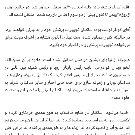
آقای کوبلر نوشته بود: کلیه اجناس۴۰۰نفر منتقل خواهد شد. در حالیکه هنوز
از روز ۲۸بهمن تا کنون بیش از دو سوم اجناس بار زده شده، منتقل نشده اند.
آقای کوبلر نوشته بود: ساکنان تجهیزات پزشکی خود را به لیبرتی خواهند برد.
در حالیکه اکنون معلوم شده است عیناً با الگوی مشابه در اشرف دولت عراق
می‌خواهد تجهیزات پزشکی را در اختیار خود بگیرد.
هیچیک از قولهای پیشین در عمل محقق نشده است. علاوه بر آن همچنانکه
آلخو ویدال کوادراس، نایب رئیس پارلمان اروپا و رئیس کمیته بین المللی در
جستجوی عدالت، در اول مارس اعلام کرد یک «کارزار دروغپردازی علیه
ساکنان لیبرتی و زمینه‌سازی برای جابه‌جایی اجباری سایر ساکنان اشرف به
لیبرتی» به‌راه افتاده است«که می‌خواهد ساکنان لیبرتی را مقصر این وضعیت
جلوه دهد».
-«ادعا می‌شود: ساکنان در منابع فاضلاب به طور عمدی خرابکاری کرده و
عکسهای آن را به سراسر دنیا مخابره کرده اند. آنها ژنراتورها را هم خراب کرده
اند. منابع آب را تخلیه کرده اند. زباله ها را به طور‌عمدی پراکنده اند. برخی حتی