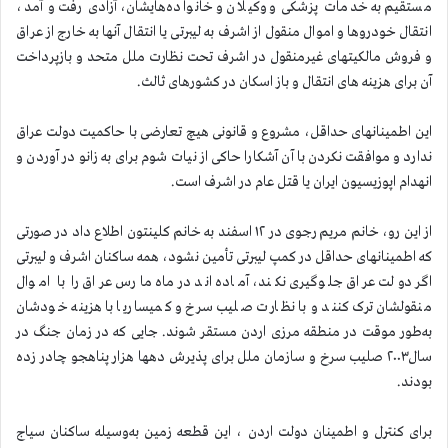
مستقیم به خدمات پزشکی و وکیلان و خانواده‌هایشان، آزادی رفت و آمد،
انتقال خودروها و اموال منقول از اشرف به لیبرتی یا انتقال آنها به خارج از عراق
و فروش مالکیتهای غیرمنقول در اشرف تحت نظارت ملل متحد و بازپرداخت
آن برای هزینه های انتقال و باز اسکان در کشورهای ثالث.
این اطمینانهای حداقل، مشروع و قانونی هیچ تعارضی با حاکمیت دولت عراق
ندارد و موافقت نکردن با آن آشکارا حاکی از نیات شوم برای به زانو در آوردن و
انهدام اپوزیسیون ایران یا قتل عام در اشرف است.
از این رو، خانم مریم رجوی در ۱۲ اسفند به خانم کلینتون اطلاع داد در صورتی
که اطمینانهای حداقل در کمپ لیبرتی تأمین نشود، همه ساکنان اشرف و لیبرتی
اگر دولت عراق جلوگیری نکند، آماده اند درماه مارس عراق را با اموال
منقولشان ترک کنند و با نظارت صلیب سرخ و کمیساریا با هزینه خودشان
به‌طور موقت در منطقه مرزی اردن مستقر شوند. جایی که در زمان جنگ در
سال۲۰۰۳ صلیب سرخ و سازمان ملل برای پذیرش دهها هزار پناهجو چادر زده
بودند.
برای کنترل و اطمینان دولت اردن ، این قطعه زمین به‌وسیله ساکنان سیاج