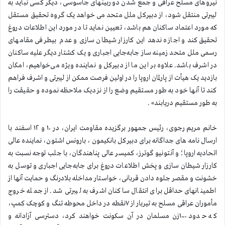
نیروهای مسلح عراقی و جمع شدن دوربینهای جاسوسی، دیگر کسی نباید به
لیبرتی منتقل شود، از دبیرکل ملل متحد می خواهد یک گروه تحقیق مستقل
که مورد اعتماد ساکنان هم باشد، تعیین نماید تا در مورد این اطلاعات دروغ
تحقیق کند و اجازه ندهد این کارزار شیطان سازی و عدم بیطرفی مقامهای
رسمی ملل متحد زمینه ساز جابه‌جایی اجباری و یک کشتار دیگر علیه ساکنان
در اشرف باشد. علاوه بر این ما از دبیرکل و نماینده ویژه می‌خواهیم، امکان
بازدید یک هیأت از پارلمان اروپا را در اولین فرصت ممکن از لیبرتی و اشرف فراهم
کند تا آنها خود به طور مستقیم وضع را از نزدیک ملاحظه نموده و حقیقت را
به طور مستقیم دریابند» .
خانم مریم رجوی، رئیس جمهور برگزیده مقاومت ایران، در ۱۰ و ۱۲ اسفند با
ارسال نامه های جداگانه برای دبیرکل بانکیمون ، بارونس اشتون، نماینده عالی
اتحادیه اروپا؛ و آنتونیو گوترز، کمیسر عالی پناهندگان، با جلب توجه نسبت به
کارزار شیطان سازی و پخش اطلاعات دروغ برای جابه‌جایی اجباری و توسل به
خشونت و مقصر جلوه دادن قربانی، خواستار مداخله بلادرنگ و حمایت آنها از
اطمینانهای حداقل برای انتقال ساکنان اشرف به لیبرتی شد. از جمله خروج
مأموران عراقی مسلح به تیربار از ۷نقطه در داخل محوطه تنگ و کوچک کمپ،
که حدود ۱۰۰۰زن مسلمان در آن سکونت خواهند کرد، دسترسی آزادانه و