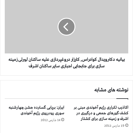
ا
ب
ت
ی
-
ا
ش
ن
م
ی
ا
ه
ر
د
ه
ک
ش
ت
ش
ر
بیانیه دکترویدال کوادراس, کارزار دروغپردازی علیه ساکنان لیبرتی زمینه
و
سازی برای جابجایی اجباری سایر ساکنان اشرف
ی
د
ا
نوشته های مشابه
ل
ک
و
اکاذیب تکراری رژیم آخوندی مبنی بر
ایران: برپایی گسترده جشن چهارشنبه
ا
کشف گورهای جمعی و درگیری در
سوری رودرروی رژیم آخوندی
د
اشرف و زمینه سازی برای کشتار
14 مارس 2012
ر
19 مارس 2012
ا