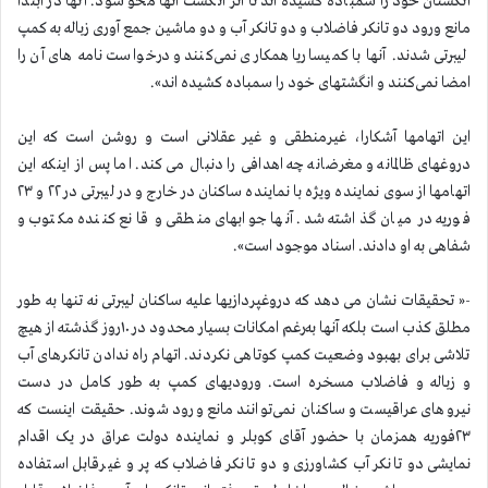
انگشتان خود را سمباده کشیده اند تا اثر انگشت آنها محو شود. آنها در ابتدا
مانع ورود دو تانکر فاضلاب و دو تانکر آب و دو ماشین جمع آوری زباله به کمپ
لیبرتی شدند. آنها با کمیساریا همکاری نمی‌کنند و درخواست نامه های آن را
امضا نمی‌کنند و انگشتهای خود را سمباده کشیده اند».
این اتهامها آشکارا، غیرمنطقی و غیر عقلانی است و روشن است که این
دروغهای ظالمانه و مغرضانه چه اهدافی را دنبال می کند. اما پس از اینکه این
اتهامها از سوی نماینده ویژه با نماینده ساکنان در خارج و در لیبرتی در ۲۲ و ۲۳
فوریه در میان گذاشته شد. آنها جوابهای منطقی و قانع کننده مکتوب و
شفاهی به او دادند. اسناد موجود است».
-« تحقیقات نشان می دهد که دروغپردازیها علیه ساکنان لیبرتی نه تنها به طور
مطلق کذب است بلکه آنها به‌رغم امکانات بسیار محدود در ۱۰روز گذشته از هیچ
تلاشی برای بهبود وضعیت کمپ کوتاهی نکردند. اتهام راه ندادن تانکرهای آب
و زباله و فاضلاب مسخره است. ورودیهای کمپ به طور کامل در دست
نیروهای عراقیست و ساکنان نمی‌توانند مانع ورود شوند. حقیقت اینست که
۲۳فوریه همزمان با حضور آقای کوبلر و نماینده دولت عراق در یک اقدام
نمایشی دو تانکر آب کشاورزی و دو تانکر فاضلاب که پر و غیرقابل استفاده