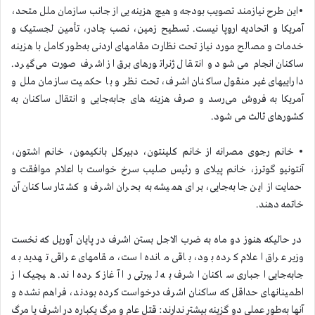
•این طرح نیازمند تصویب بودجه و هیچ هزینه یی از جانب سازمان ملل متحد،
آمریکا و اتحادیه اروپا نیست. تسطیح زمین، نصب چادر، تأمین لجستیک و
خدمات و مصالح مورد نیاز تحت نظارت مقامهای اردنی به‌طور کامل با هزینه
ساکنان انجام می شود و انتقال ژنراتورهای برق از اشرف صورت می‌گیرد.
داراییهای غیر منقول ساکنان اشرف، تحت نظر و با حکمیت سازمان ملل و
آمریکا به فروش می‌رسد و صرف هزینه های جابه‌جایی و انتقال ساکنان به
کشورهای ثالث می شود.
• خانم رجوی مصرانه از خانم کلینتون، دبیرکل بانکیمون، خانم اشتون،
آنتونیو گوترز، خانم پیلای و رئیس صلیب سرخ خواست با اعلام موافقت و
حمایت از این جابه‌جایی، برای همیشه به بحران اشرف و کشتار ساکنان آن
خاتمه دهند.
در حالیکه هنوز دو ماه به ضرب الاجل بستن اشرف در پایان آوریل که نخست
وزیر عراق اعلام کرده بود، باقی مانده است، مقامهای عراقی تهدید به
جابه‌جایی اجباری ساکنان اشرف به لیبرتی را آغاز کرده اند. هیچیک از
اطمینانهای حداقل که ساکنان اشرف درخواست کرده بودند، فراهم نشده و
آنها به‌طور عملی دو گزینه بیشتر ندارند: قتل عام و مرگ یکباره در اشرف یا مرگ