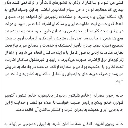
کشی می شود و ساکنان تا رفتن به کشورهای ثالث آن را ترک نمی کنند مگر
بیماری که معالجه او در داخل سیاج امکانپذیر نباشد. به این وسیله نیازی به
بازداشتگاه لیبرتی و دردسرها و مشکلات زنجیره‌یی آن نخواهد بود. منتهای
انعطاف و حسن نیت مقاومت ایران و ساکنان اشرف اثبات می شود و دولت
عراق نیز به حداکثر مطلوب خود می رسد. این طرح نیازمند تصویب بودجه و
هیچ هزینه‌یی از جانب سازمان ملل متحد و آمریکا و اتحادیه اروپا نیست.
تسطیح زمین، نصب چادر، تأمین لجستیک و خدمات و مصالح مورد نیاز تحت
نظارت مقامات اردنی به طور کامل با هزینه ساکنان انجام می شود و انتقال
ژنراتورهای برق از اشرف صورت می‌گیرد. داراییهای غیرمنقول ساکنان اشرف،
تحت نظر و با حکمیت یونامی و سفارت ایالات متحده در بغداد به فروش
می‌رسد و صرف هزینه های جابه‌جایی و انتقال ساکنان به کشورهای ثالث می
شود.
خانم رجوی مصرانه از خانم کلینتون، دبیرکل بانکیمون، خانم اشتون، آنتونیو
گوترز، خانم پیلای و رئیس صلیب خواست با اعلام موافقت و حمایت از این
جابه‌جایی، برای همیشه به بحران اشرف و کشتار ساکنان آن خاتمه دهند.
خانم رجوی افزود: انتقال همه ساکنان اشرف به لیبرتی همچنین می‌تواند به