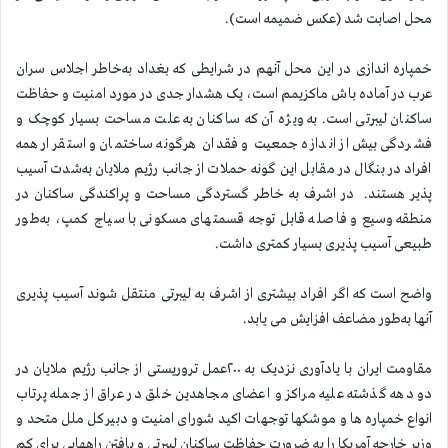
محل اصابت شد (عکس ضمیمه است).
خمپاره اندازی در این محل آنهم در شرایطی که بغداد به‌خاطر اجلاس سران
عرب در آماده باش ماکزیمم است، یک هشدار جدی در مورد امنیت و حفاظت
ساکنان لیبرتی است. به ویژه آن که ساکنان به علت مساحت بسیار کوچک و
فشردگی بیش از اندازه جمعیت و فقدان هرگونه ساختمان و استقرار همه
افراد در بنگال در مقابل این گونه حملات از جانب رژیم ملایان به‌شدت آسیب
پذیر هستند. در اشرف به خاطر گستردگی مساحت و پراکندگی ساکنان در
منطقه وسیع و فاصله قابل توجه قسمتهای مسکونی با سیاج کمپ، به‌طور
طبیعی آسیب پذیری بسیار کمتری داشت.
واضح است که اگر افراد بیشتری از اشرف به لیبرتی منتقل شوند آسیب پذیری
آنها به‌طور مضاعف افزایش می یابد.
مقاومت ایران با یادآوری نزدیک به ۲۰۰عمل تروریستی از جانب رژیم ملایان در
دو دهه گذشته علیه مراکز و اعضای مجاهدین خلق در عراق از جمله پرتاب
انواع خمپاره ها و موشکها توجهات اکید شورای امنیت و دبیرکل ملل متحد و
وزیر خارجه آمریکا را به ضرورت حفاظت ساکنان لیبرتی و یافتن راههایی برای کم