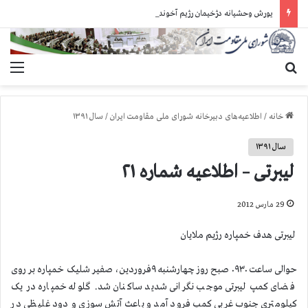
یورش وحشیانه دژخیمان رژیم آخوندی به بند ۷ زندان اوین و ضرب‌وجرح زندانیان سیاسی
جستجو برای
منو
خانه
/
اطلاعیه‌های دبیرخانه شورای ملی مقاومت ایران
/
سال ۱۳۹۱
سال ۱۳۹۱
لیبرتی – اطلاعیه شماره ۲۱
29 مارس 2012
لیبرتی هدف خمپاره رژیم ملایان
حوالی ساعت ۰۹۳۰ صبح روز چهارشنبه ۹فروردین، صفیر شلیک خمپاره بر روی
فضای کمپ لیبرتی موجب نگرانی شدید ساکنان شد. گلوله خمپاره در یک
کیلومتری جنوب غربی کمپ فرود آمد و باعث آتش سوزی و دود غلیظی در