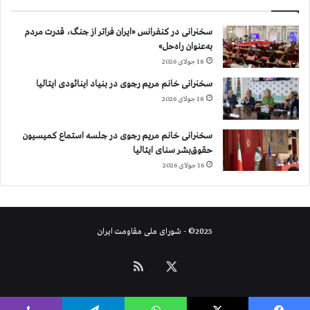
خ
ا
سخنرانی در کنفرانس «ایران فراتر از جنگ، قدرت مردم
م
به‌عنوان راه‌حل»
ن
ه
18 جولای 2026
ا
سخنرانی خانم مریم رجوی در بنیاد اینائودی ایتالیا
ی
18 جولای 2026
د
ر
خ
سخنرانی خانم مریم رجوی در جلسه استماع کمیسیون
ا
حقوق‌بشر سنای ایتالیا
ر
16 جولای 2026
ج
ا
ی
ر
2025© - شورای ملی مقاومت ایران
ا
ن
م
X
خوراک
س
ت
ق