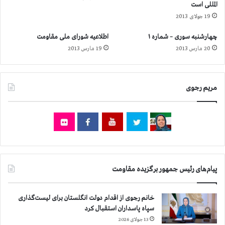
المللی است
ن
ق
19 جولای 2013
ف
و
ر
ز
چهارشنبه سوری – شماره ۱
اطلاعیه شورای ملی مقاومت
ا
ا
20 مارس 2013
19 مارس 2013
ن
ر
س
ت
ع
ا
ر
ط
مریم رجوی
ب
ل
و
ا
ز
ع
م
ا
ی
ت
ن
و
ه
ا
س
ز
پیام‌های رئیس جمهور برگزیده مقاومت
ا
س
ز
ر
ی
خانم رجوی از اقدام دولت انگلستان برای لیست‌گذاری
ک
ب
سپاه پاسداران استقبال کرد
ر
ر
د
13 جولای 2026