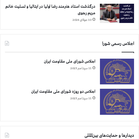
ا
گ
درگذشت استاد هنرمند رضا اولیا در ایتالیا و تسلیت خانم
ی
ا
مریم رجوی
س
ن
10 جولای 2026
ر
ص
ک
د
و
و
ب
ر
اجلاس رسمی شورا
ا
ت
ش
ر
ر
اجلاس شورای ملی مقاومت ایران
و
ف
ر
11 سپتامبر 2025
و
ی
ل
س
ی
م
اجلاس دو روزه شورای ملی مقاومت ایران
ب
ب
11 سپتامبر 2025
ر
ه
ت
د
ی
س
ت
و
ر
دیدارها و حمایت‌های بین‌المللی