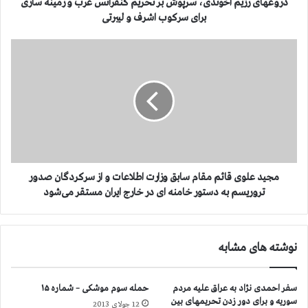
ی
دروغهای رژیم آخوندی، سرپوش بر تحریم کنفرانس عرب و زمینه سازی
م
برای سرکوب اشرف و لیبرتی
آ
خ
م
و
ج
ن
ی
د
د
ی
ع
،
ل
س
و
ر
ی
پ
ق
و
ا
مجید علوی قائم مقام سابق وزارت اطلاعات و از سرکردگان صدور
ش
ئ
تروریسم به دستور خامنه ای در خارج ایران مستقر می‌شود
ب
م
ر
م
ت
ق
نوشته های مشابه
ح
ا
ر
م
ی
س
سفر احمدی نژاد به عراق علیه مردم
حمله سوم موشکی – شماره ۱۵
م
ا
سوریه و برای دور زدن تحریمهای بین
ک
12 جولای 2013
ب