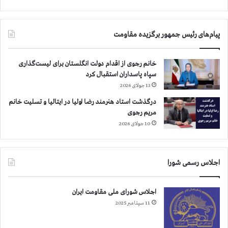
ر
و
ژ
م
ی
ب
م
ه
پیام‌های رئیس جمهور برگزیده مقاومت
م
ا
ل
ع
خانم رجوی از اقدام دولت انگلستان برای لیست‌گذاری
ا
د
سپاه پاسداران استقبال کرد
ی
ا
ا
م
13 جولای 2026
ن
درگذشت استاد هنرمند رضا اولیا در ایتالیا و تسلیت خانم
ا
مریم رجوی
ز
10 جولای 2026
آ
م
ر
ی
اجلاس رسمی شورا
ک
ا
اجلاس شورای ملی مقاومت ایران
ا
ز
11 سپتامبر 2025
ط
ر