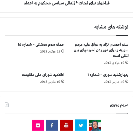
ی
ا
فراخوان برای نجات ۶ زندانی سیاسی محکوم به اعدام
س
ی
ت
ن
ی
ج
نوشته های مشابه
ب
ا
ه
ت
ب
۶
سفر احمدی نژاد به عراق علیه مردم
حمله سوم موشکی – شماره ۱۵
س
ز
سوریه و برای دور زدن تحریمهای بین
ت
12 جولای 2013
ن
المللی است
ن
د
19 جولای 2013
ا
ا
ش
ن
چهارشنبه سوری – شماره ۱
اطلاعیه شورای ملی مقاومت
ر
ی
20 مارس 2013
19 مارس 2013
ف
س
د
ی
ر
ا
خ
س
مریم رجوی
و
ی
ا
م
س
ح
ت
ک