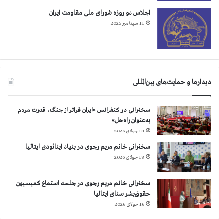
ی
اجلاس دو روزه شورای ملی مقاومت ایران
ق
11 سپتامبر 2025
م
ا
ل
ک
ی
ا
دیدارها و حمایت‌های بین‌المللی
س
ت
سخنرانی در کنفرانس «ایران فراتر از جنگ، قدرت مردم
به‌عنوان راه‌حل»
18 جولای 2026
سخنرانی خانم مریم رجوی در بنیاد اینائودی ایتالیا
18 جولای 2026
سخنرانی خانم مریم رجوی در جلسه استماع کمیسیون
حقوق‌بشر سنای ایتالیا
16 جولای 2026