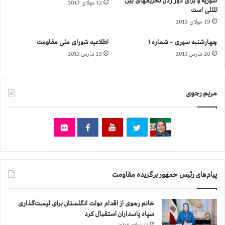
سوریه و برای دور زدن تحریمهای بین
د
12 جولای 2013
المللی است
م
19 جولای 2013
ر
ب
چهارشنبه سوری – شماره ۱
اطلاعیه شورای ملی مقاومت
ا
20 مارس 2013
19 مارس 2013
ی
ی
د
ر
مریم رجوی
م
س
ی
ر
ح
ر
ک
ت
پیام‌های رئیس جمهور برگزیده مقاومت
س
ت
خانم رجوی از اقدام دولت انگلستان برای لیست‌گذاری
و
سپاه پاسداران استقبال کرد
ن