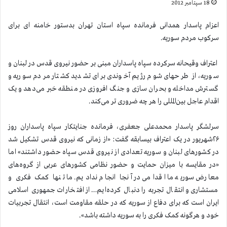
18 سپتامبر 2012
اعزام پاسدار همدانی فرمانده سپاه استان تهران بدستور خامنه ای برای
سرکوب مردم سوریه.
اعتراف وقیحانه سرکرده سپاه پاسداران مبنی بر حضور نیروی قدس در لبنان و
سوریه، از طرحهای شوم رژیم آخوندی برای تشدید کشتار مردم سوریه و
گسترش مداخله و بحران سازی و جنگ افروزی در منطقه خبر می‌دهد و یک
اقدام عاجل بین‌المللی را هر چه ضروری تر می‌کند.
سرلشگر پاسدار محمدعلی جعفری، فرمانده جنایتکار سپاه پاسداران روز
۲۶شهریور در یک اعتراف بیسابقه گفت: «از زمانی که نیروی قدس تشکیل شد
در کشورهای لبنان و سوریه تعدادی از نیروی قدس سپاه حضور داشتند» اما
«در مقایسه با میزان حمایت و حضور نظامی کشورهای عربی از گروه‌های
معارض سوریه ما اقدامی در آنجا انجام ندادیم. ما تنها کمک فکری و
مستشاری و انتقال تجربه را دنبال کرده‌ایم… از افتخارات جمهوری اسلامی
ایران است که برای دفاع از سوریه که در حلقه مقاومت است، انتقال تجربیات
خود و هرگونه کمک فکری را به سوریه داشته باشد».