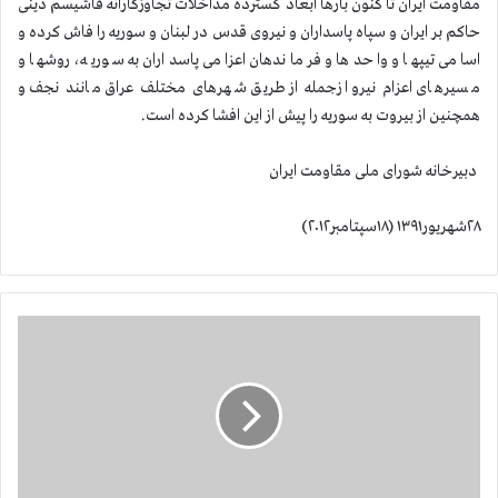
مقاومت ایران تا کنون بارها ابعاد گسترده مداخلات تجاوزکارانه فاشیسم دینی
حاکم بر ایران و سپاه پاسداران و نیروی قدس در لبنان و سوریه را فاش کرده و
اسامی تیپها و واحدها و فرماندهان اعزامی پاسداران به سوریه، روشها و
مسیرهای اعزام نیرو ازجمله از طریق شهرهای مختلف عراق مانند نجف و
همچنین از بیروت به سوریه را پیش از این افشا کرده است.
دبیرخانه شورای ملی مقاومت ایران
۲۸شهریور۱۳۹۱ (۱۸سپتامبر۲۰۱۲)
ا
ق
د
ا
م
ج
ن
ا