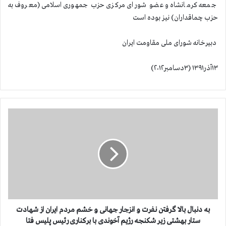
جمعه کرمانشاه و عضو شورای مرکزی حزب جمهوری اسلامی (معروف به
حزب چماقداران) نیز بوده است
دبیرخانه شورای ملی مقاومت ایران
۱۳آذر۱۳۹۱ (۳دسامبر۲۰۱۲)
ب
ه
د
ن
ب
ا
ل
ب
ا
ل
به دنبال بالا گرفتن نفرت و انزجار جهانی و خشم مردم ایران از شهادت
ا
ستار بهشتی زیر شکنجه رژیم آخوندی با برکناری رئیس پلیس فتا