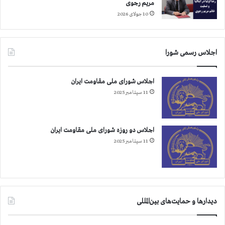
مریم رجوی
ا
ر
10 جولای 2026
ر
م
ب
ا
ه
ه
ش
م
اجلاس رسمی شورا
ت
ح
ی
ر
ز
اجلاس شورای ملی مقاومت ایران
م
ی
11 سپتامبر 2025
ر
ش
ک
اجلاس دو روزه شورای ملی مقاومت ایران
ن
11 سپتامبر 2025
ج
ه
ر
ژ
ی
م
دیدارها و حمایت‌های بین‌المللی
آ
خ