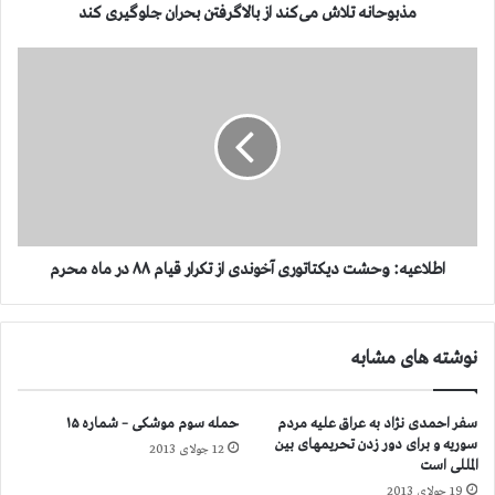
گ
مذبوحانه تلاش می‌کند از بالاگرفتن بحران جلوگیری کند
ر
ف
ا
ت
ط
ن
ل
ن
ا
ف
ع
ر
ی
ت
ه
و
:
ا
و
ن
ح
اطلاعیه: وحشت دیکتاتوری آخوندی از تکرار قیام ۸۸ در ماه محرم
ز
ش
ج
ت
ا
د
نوشته های مشابه
ر
ی
ج
ک
ه
ت
سفر احمدی نژاد به عراق علیه مردم
حمله سوم موشکی – شماره ۱۵
ا
ا
سوریه و برای دور زدن تحریمهای بین
ن
12 جولای 2013
ت
المللی است
ی
و
19 جولای 2013