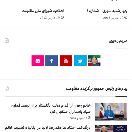
و
ر
خ
ی
چهارشنبه سوری – شماره ۱
اطلاعیه شورای ملی مقاومت
ش
آ
20 مارس 2013
19 مارس 2013
م
خ
م
و
ر
ن
د
د
مریم رجوی
م
ی
ا
ا
ی
ز
ر
ت
ا
ک
ن
ر
ا
ا
ز
ر
پیام‌های رئیس جمهور برگزیده مقاومت
ش
ق
ه
ی
ا
خانم رجوی از اقدام دولت انگلستان برای لیست‌گذاری
ا
د
سپاه پاسداران استقبال کرد
م
ت
۸
13 جولای 2026
س
۸
درگذشت استاد هنرمند رضا اولیا در ایتالیا و تسلیت خانم
ت
د