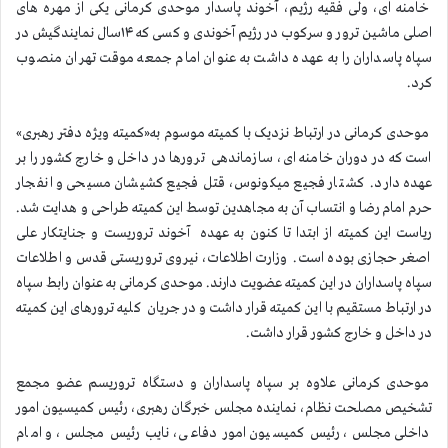
خامنه ای، ولی فقیه رژیم، آخوند پاسدار موحدی کرمانی یکی از مهره های
اصلی ماشین ترور و سرکوب در رژیم آخوندی و کسی که ۱۴سال نمایندگیش در
سپاه پاسداران را به عهده داشت به عنوان امام جمعه موقت تهران منصوب
کرد.
موحدی کرمانی در ارتباط نزدیک با کمیته موسوم به«کمیته ویژه دفتر رهبری»
است که در دوران خامنه ای، سازماندهی ترورها در داخل و خارج کشور را بر
عهده دارد. کشتار فجیع میکونوس، قتل فجیع کشیشان مسیحی و انفجار
حرم امام رضا و انتساب آن به مجاهدین توسط این کمیته طراحی و هدایت شد.
ریاست این کمیته از ابتدا تا کنون به عهده آخوند تروریست و جنایتکار علی
اصغر حجازی بوده است. وزارت اطلاعات، نیروی تروریستی قدس و اطلاعات
سپاه پاسداران در این کمیته عضویت دارند. موحدی کرمانی به عنوان رابط سپاه
در ارتباط مستقیم با این کمیته قرار داشت و در جریان کلیه ترورهای این کمیته
در داخل و خارج کشور قرار داشت.
موحدی کرمانی علاوه بر سپاه پاسداران و دستگاه تروریسم عضو مجمع
تشخیص مصلحت نظام، نماینده مجلس خبرگان رهبری، رئیس کمیسیون امور
داخلی مجلس، رئیس کمیسیون امور دفاعی، نایب رئیس مجلس، و امام