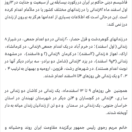
فاشیسم دینی حاکم بر ایران در رکورد بیسابقه یی از سبعیت و جنایت در ۱۳روز
اول اسفند ماه ۸۲زندانی را در زندانهای مختلف کشور یا در ملأعام اعدام کرده
است. این درحالی است که اطلاعات بسیاری از اعدامها هرگز به بیرون از زندان
درز نمی کند:
در زندانهای گوهردشت و قزل حصار، ۲۰ زندانی در دو اعدام جمعی، در شیراز ۸
زندانی ( اول اسفند)؛ در خرم آباد در یک اعدام جمعی ۸زندانی، در کرمانشاه،
اراک، اهواز ۵ زندانی (۲اسفند)؛ در کرمان ۹زندانی (۲ و ۵اسفند)، در مشهد۵
زندانی (۳و۹ اسفند)، در یزد ۳زندانی (شامل دو برادر- سه برادر دیگر آنها در
نوبت اعدام هستند). در شهرهای رشت، قزوین، ارومیه و بهبهان به ترتیب ۴ ،
۳، ۲ و یک زندانی طی روزهای ۴تا ۸اسفند اعدام شدند.
همچنین طی روزهای ۹ تا ۱۳ اسفندماه، یک زندانی در کاشان دو زندانی در
ساری، ۴زندانی در گچساران و ۴تن دیگر در شهرستان نهبندان در استان
خراسان جنوبی، یک زندانی در سمنان و دو تن از زندانیان زندان میانه به دار
آویخته شدند.
خانم مریم رجوی رئیس جمهور برگزیده مقاومت ایران روند وحشیانه و