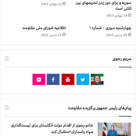
سوریه و برای دور زدن تحریمهای بین
ب
12 جولای 2013
ا
المللی است
ا
ر
19 جولای 2013
د
د
ر
ر
چهارشنبه سوری – شماره ۱
اطلاعیه شورای ملی مقاومت
و
پ
20 مارس 2013
19 مارس 2013
غ
ی
و
ح
ت
م
ه
ل
مریم رجوی
د
ه
ی
ج
د
ن
د
ا
ر
ی
ص
ت
د
ک
د
ا
پیام‌های رئیس جمهور برگزیده مقاومت
ت
ر
س
ا
خانم رجوی از اقدام دولت انگلستان برای لیست‌گذاری
ه
ن
سپاه پاسداران استقبال کرد
ی
ه