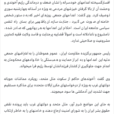
افسارگسیخته اعدامهای خودسرانه را نشان ضعف و درماندگی رژیم آخوندی و
وحشت آن از بالا گرفتن خیزشهای مردمی به ویژه در آستانه چهارشنبه سوری
توصیف کرد. وی گفت: اعدامهای جمعی روزهای اخیر که به دستور شخص
خامنه ای صورت می گیرد، جنایت سازمان یافتهیی برای بستن راه تنفس
سیاسی جامعه ایران است. احکام این اعدامها به هر بهانهیی که صادر شده،
نامشروع و ناعادلانه است و اصولاً قضاییه پرجنایت و فاسد ولایت فقیه کمترین
مشروعیت و صلاحیتی ندارد.
رئیس جمهور برگزیده مقاومت ایران، عموم هموطنان را به اعتراضهای جمعی
علیه این اعدامها و به ابراز حمایت و همبستگی با خانوادههای محکومان به
اعدام جهت جلوگیری از کشتار فرزندانشان توسط رژیم فرا میخواند.
وی گفت :آخوندهای حاکم از سکوت ملل متحد، رویکرد مماشات جویانه
دولتهای غرب به ویژه از درخواستهای مکرر ایالات متحده برای مذاکره مستقیم
جهت تشدید این آدمکشی ها سود میجویند.
به جای این مواضع شرم آور، ملل متحد و دولتهای غرب باید پرونده نقض
حقوق بشر ایران را به شورای امنیت ارجاع دهند و خامنهای را به خاطر ارتکاب