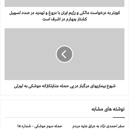
د
ر
خ
کوبلر به درخواست مالکی و رژیم ایران با دروغ و تهدید در صدد تسهیل
و
کشتار چهارم در اشرف است
ا
س
ش
ت
ی
م
و
ا
ع
ل
ب
ک
ی
ی
م
و
ا
ر
ر
ژ
ی
شیوع بیماریهای مرگبار در پی حمله جنایتکارانه موشکی به لیبرتی
ی
ه
م
ا
ا
ی
نوشته های مشابه
ی
م
ر
ر
ا
گ
سفر احمدی نژاد به عراق علیه مردم
حمله سوم موشکی – شماره ۱۵
ن
ب