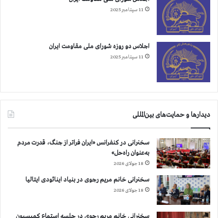
ع
11 سپتامبر 2025
ع
م
و
اجلاس دو روزه شورای ملی مقاومت ایران
م
ی
11 سپتامبر 2025
م
ل
ل
م
ت
دیدارها و حمایت‌های بین‌المللی
ح
د
سخنرانی در کنفرانس «ایران فراتر از جنگ، قدرت مردم
به‌عنوان راه‌حل»
18 جولای 2026
سخنرانی خانم مریم رجوی در بنیاد اینائودی ایتالیا
18 جولای 2026
سخنرانی خانم مریم رجوی در جلسه استماع کمیسیون