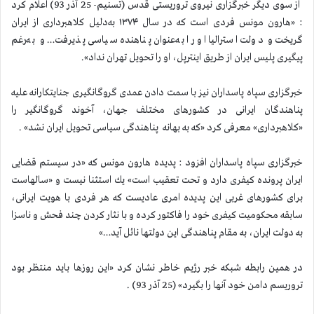
از سوی دیگر خبرگزاری نیروی تروریستی قدس (تسنیم- 25 آذر 93) اعلام كرد
: «هارون مونس فردی است كه در سال ۱۳۷۴ به‌دلیل كلاهبرداری از ایران
گریخت و دولت استرالیا او را به‌عنوان پناهنده سیاسی پذیرفت… و به‌رغم
پیگیری پلیس ایران از طریق اینترپل، او را تحویل تهران نداد».
خبرگزاری سپاه پاسداران نیز با سمت دادن عمدی گروگانگیری جنایتكارانه علیه
پناهندگان ایرانی در كشورهای مختلف جهان، آخوند گروگانگیر را
«كلاهبرداری» معرفی كرد «كه به بهانه پناهندگی سیاسی تحویل ایران نشد» .
خبرگزاری سپاه پاسداران افزود : پدیده هارون مونس كه «در سیستم قضایی
ایران پرونده كیفری دارد و تحت تعقیب است» یك استثنا نیست و «سالهاست
برای كشورهای غربی این پدیده ‌امری عادیست كه هر فردی با هویت ایرانی،
سابقه محكومیت كیفری خود را فاكتور كرده و با نثار كردن چند فحش و ناسزا
به دولت ایران، به مقام پناهندگی این دولتها نائل آید…»
در همین رابطه شبكه خبر رژیم خاطر نشان كرد «این روزها باید منتظر بود
تروریسم دامن خود آنها را بگیرد» (25 آذر 93) .