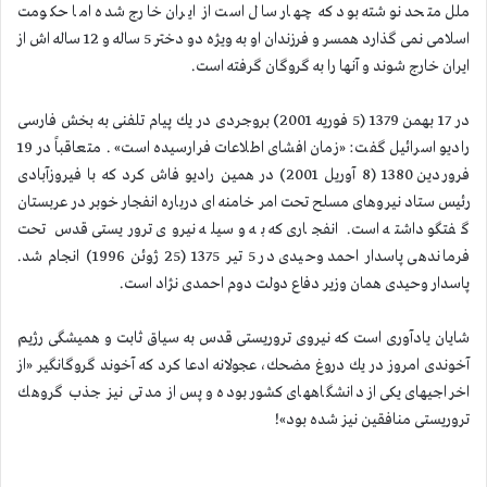
ملل متحد نوشته بود كه چهار سال است از ایران خارج شده اما حكومت
اسلامی نمی گذارد همسر و فرزندان او به ویژه دو دختر 5 ساله و 12 ساله اش از
ایران خارج شوند و آنها را به گروگان گرفته است.
در 17 بهمن 1379 (5 فوریه 2001) بروجردی در یك پیام تلفنی به بخش فارسی
رادیو اسرائیل گفت: «زمان افشای اطلاعات فرارسیده است» . متعاقباً در 19
فروردین 1380 (8 آوریل 2001) در همین رادیو فاش كرد كه با فیروزآبادی
رئیس ستاد نیروهای مسلح تحت امر خامنه ای درباره انفجار خوبر در عربستان
گفتگو داشته است. انفجاری كه به وسیله نیروی تروریستی قدس تحت
فرماندهی پاسدار احمد وحیدی در 5 تیر 1375 (25 ژوئن 1996) انجام شد.
پاسدار وحیدی همان وزیر دفاع دولت دوم احمدی نژاد است.
شایان یادآوری است كه نیروی تروریستی قدس به سیاق ثابت و همیشگی رژیم
آخوندی امروز در یك دروغ مضحك، عجولانه ادعا كرد كه آخوند گروگانگیر «از
اخراجیهای یكی از دانشگاههای كشور بوده و پس از مدتی نیز جذب گروهك
تروریستی منافقین نیز شده بود»!