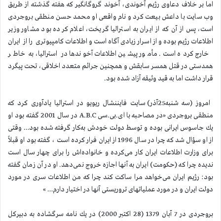
اما بر خلاف دعاوی رژیم آخوندی، آخوند گروگانگیر كه هفته گذشته از طریق
وب سایت با داعش بیعت كرد و نام واقعی او محمد حسن منطقی بروجردی
است، پس از آن كه از ایران به استرالیا گریخت، اعلام كرده بود مشاور وزیر
اطلاعات رژیم بوده و از اسرار زیادی آگاه است و اطلاعات كامپیوتری را از ایران
خارج كرده است. مأمور پیشین اطلاعات آخوندها در استرالیا، به خاطر
همدستی در قتل همسر سابقش و همچنین جرائم متعدد اخلاقی، تحت پیگرد
قرار داشت اما به قید وثیقه آزاد شده بود.
امروز (سه شنبه25آذر) سایت فایننشال ریویو در استرالیا یادآوری كرد كه
منطقی بروجردی «در مصاحبه با ای.بی.سی A.B.C در سال 2001 گفته بود او
یك جاسوس ایرانی بوده و توسط دولت خودش به‌كار گرفته شده بود… وقتی
از او سؤال شد كه چرا در سال 1996 از ایران فرار كرده است ، گفته بود او قبلاً
برای وزارت اطلاعات ایران كار می‌كرده و خانواده‌اش را برای چهار سال است
ندیده چرا كه (حكومت) ایران به آنها اجازه خروج نمی‌دهد. او در آن زمان گفته
بود: رژیم ایران می‌خواهد مرا ساكت كند چرا كه من اطلاعات سری در مورد
دولت ایران و در مورد عملیاتهای تروریستی آنها در اختیار دارم… »
بروجردی در 7 آبان 1379 (28 اكتبر 2000) در یك نامه سرگشاده به دبیركل