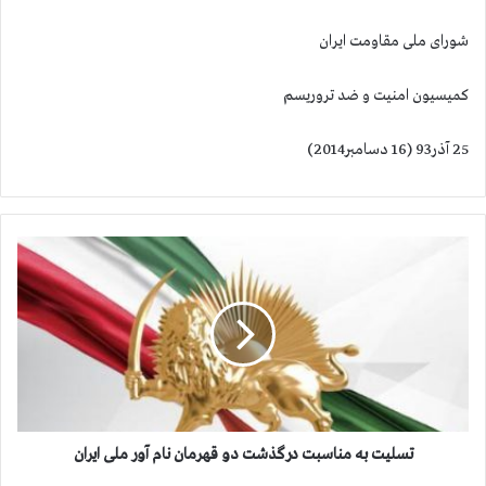
شورای ملی مقاومت ایران
كمیسیون امنیت و ضد تروریسم
25 آذر93 (16 دسامبر2014)
ت
س
ل
ی
ت
ب
ه
م
ن
ا
تسلیت به مناسبت درگذشت دو قهرمان نام آور ملی ایران
س