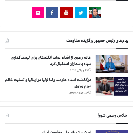
ی
ك
ح
ق
و
ق
پیام‌های رئیس جمهور برگزیده مقاومت
ب
ش
ر
خانم رجوی از اقدام دولت انگلستان برای لیست‌گذاری
د
سپاه پاسداران استقبال کرد
ر
13 جولای 2026
ا
درگذشت استاد هنرمند رضا اولیا در ایتالیا و تسلیت خانم
ی
مریم رجوی
ر
ا
10 جولای 2026
ن
د
ر
اجلاس رسمی شورا
م
ج
م
اجلاس شورای ملی مقاومت ایران