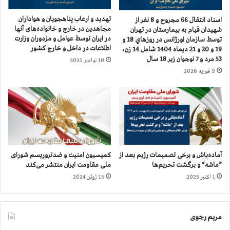
ر
و
م
م
تهدید و ارعاب پناهجویان و هواداران
اسناد انتقال 66 مجروح و 8 نفر از
ل
ی
مجاهدین در خارج و خانواده‌های آنها
شهيدان قيام به بيمارستان در تهران
ی
ت
در ایران توسط عوامل و مزدوران وزارت
توسط سازمان اورژانس در روزهاي 18 و
ا
ن
اطلاعات در داخل و خارج کشور
19 و 20 و 21 ديماه 1404 شامل 14 زن،
ی
ق
53 مرد و 7 نوجوان زير 18 سال
10 نوامبر 2025
ر
ض
9 فوریه 2026
ا
و
ن
ح
ش
ی
ا
ن
ه
و
کمیسیون امنیت و ضدتروریسم شورای
آماده‌باش و برخی تصمیمات رژیم بعد از
س
ملی مقاومت ایران منتشر می‌کند
”ماشه“ و برگشت تحریم‌ها
ی
15 ژوئن 2024
1 اکتبر 2025
س
ت
م
مریم رجوی
ا
ت