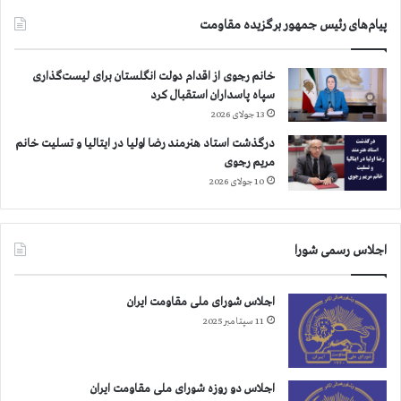
ظ
ر
پیام‌های رئیس جمهور برگزیده مقاومت
ی
ف
خانم رجوی از اقدام دولت انگلستان برای لیست‌گذاری
ر
سپاه پاسداران استقبال کرد
ئ
ی
13 جولای 2026
س
درگذشت استاد هنرمند رضا اولیا در ایتالیا و تسلیت خانم
ا
مریم رجوی
ی
10 جولای 2026
س
ت
گ
ا
اجلاس رسمی شورا
ه
و
اجلاس شورای ملی مقاومت ایران
ز
ا
11 سپتامبر 2025
ر
ت
ا
اجلاس دو روزه شورای ملی مقاومت ایران
ط