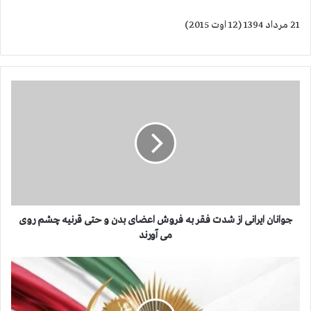
21 مرداد 1394 (12 اوت 2015)
ج
و
ا
ن
ا
ن
ا
ی
ر
ا
جوانان ایرانی از شدت فقر به فروش اعضای بدن و حتی قرنیه چشم روی
ن
می آورند
ی
ا
ك
ز
م
ش
ی
د
س