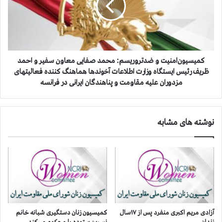
ت
ی
ف
و
ق
ن‌‌‌‌‌
ر
ا
ب
م
ه
ن
كمیسیون‌‌‌‌‌امنیت و ضدتروریسم: محمد صفایی معاون سفیر و احمد
ف
ی
ظریف رئیس ایستگاه وزارت اطلاعات آخوندها هماهنگ كننده فعالیتهای
ر
ت
مزدوران علیه مقاومت و پناهندگان ایرانی در فرانسه
و
و
ش
ض
ا
د
ع
نوشته های مشابه
ت
ض
ر
ا
و
ی
ر
ب
ی
د
س
ن
م
و
:
ح
م
آزادی مریم اکبری منفرد پس از ۱۷سال
کمیسیون زنان دستگیری شبانه خانم
ت
ح