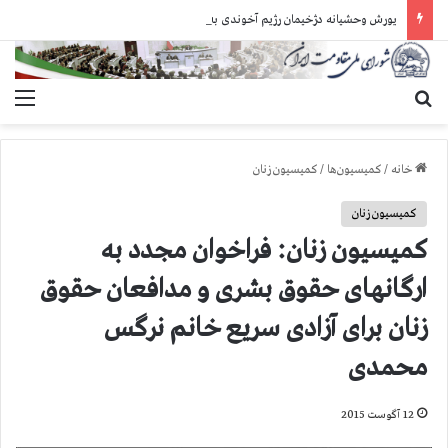
یورش وحشیانه دژخیمان رژیم آخوندی به بند ۷ زندان اوین و ضرب‌وجرح زندانیان سیاسی
جستجو برای
منو
خانه
/
کمیسیون‌ها
/
کمیسیون زنان
کمیسیون زنان
كمیسیون زنان: فراخوان مجدد به
ارگانهای حقوق بشری و مدافعان حقوق
زنان برای آزادی سریع خانم نرگس
محمدی
12 آگوست 2015