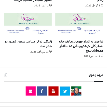
زندان
نسرین ستوده را محکوم می‌کند
ی
م
8 آوریل 2026
2 آوریل 2026
ق
د
ر
ص
ن
ف
ی
ا
ه
ی
چ
ی
ش
م
فراخوان به اقدام فوری برای لغو حکم
زندگی زندانی سیاسی سمیه رشیدی در
م
ع
اعدام گلی کوهکن زندانی ۲۵ ساله از
خطر است
ر
ا
هموطنان بلوچ
و
21 سپتامبر 2025
و
4 دسامبر 2025
ی
ن
م
س
ی
ف
آ
ی
مریم رجوی
و
ر
ر
و
ن
ا
د
ح
م
د