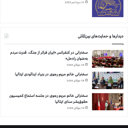
11 سپتامبر 2025
ل
ا
ع
ا
ت
آ
دیدارها و حمایت‌های بین‌المللی
خ
و
ن
سخنرانی در کنفرانس «ایران فراتر از جنگ، قدرت مردم
د
به‌عنوان راه‌حل»
ه
18 جولای 2026
ا
سخنرانی خانم مریم رجوی در بنیاد اینائودی ایتالیا
ه
18 جولای 2026
م
ا
ه
سخنرانی خانم مریم رجوی در جلسه استماع کمیسیون
ن
حقوق‌بشر سنای ایتالیا
گ
16 جولای 2026
ك
ن
ن