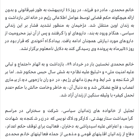
خانم محمدی، مادر دو فرزند، در روز 15 اردیبهشت به طور غیرقانونی و بدون
ارائه هیچگونه حكم قضایی توسط عوامل اطلاعاتی رژیم در خانه اش بازداشت و
به زندان اوین منتقل شد. دژخیمان به منظور تشدید فشار بر این زندانی
سیاسی، هنگام ورود به بند، داروهای او را گرفتند و پس از آن نیز محرومیت از
داروهای مورد نیازش همچنان ادامه یافت. بیدادگاه آخوندی كه قرار بود در
روز 15تیرماه به پرونده وی رسیدگی كند به دلایل نامعلوم برگزار نشد.
خانم محمدی نخستین بار در خرداد ۸۹، بازداشت و به اتهام «اجتماع و تبانی
علیه امنیت ملی» و «تبلیغ علیه نظام» به شش سال حبس محكوم شد. اما بر
اثر شكنجه و شرایط وخیم زندانهای رژیم، در دوران بازجویی دچار بیماری
اعصاب و فلج عضلانی شد و به دنبال آن، به خاطر وخامت حالش با حکم «عدم
تحمل کیفر» با وثیقه سنگین از زندان آزاد شد.
تجلیل از خانواده های زندانیان سیاسی، شركت و سخنرانی در مراسم
گرامیداشت ستار بهشتی، كارگر وبلاگ نویس كه در زیر شكنجه به شهادت
رسید، و اعتراض علیه اسیدپاشی به دختران، فعالیت برای توقف حكم اعدام،
دفاع از زندانیان اقلیتهای قومی و مذهبی از جمله فعالیتهای خانم محمدی