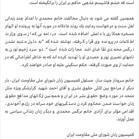
است كه خشم فاشیسم مذهبی حاكم بر ایران را برانگیخته است.
همچنین گفته می شود به دنبال مخالفت خانم محمدی با اعدام چند زندانی
اهل سنت و درخواست رعایت یك روند عادلانه در مورد آنها به پرونده او اتهام
مسخره همكاری با داعش اضافه شده است. در نامه یی كه از سوی وزارت
اطلاعات در پرونده وی قرار گرفته، نوشته شده كه ”به دلیل متنبه نشدن
نرگس محمدی تقاضای اشد مجازات شده است“. دو سردژخیم اوین به
نامهای نصیری پور و حمیدی او را تهدید كرده اند كه به خاطر اعتراضاتی كه در
حمایت از وی صورت گرفته، حكم سنگینی علیه او صادر خواهند كرد.
خانم سروناز چیت ساز، مسئول كمیسیون زنان شورای ملی مقاومت ایران، بار
دیگر از مراجع بین المللی حقوق بشری و آقای احمد شهید گزارشگر ویژه ملل
متحد در مورد وضع حقوق بشر در ایران و همچنین ارگانهای مدافع حقوق
زنان خواست ضمن محكوم كردن دستگیریهای خودسرانه در رژیم آخوندی،
اقدامی مؤثر برای آزادی خانم نرگس محمدی و دیگر زنان زندانی سیاسی به
عمل آورند.
كمیسیون زنان شورای ملی مقاومت ایران