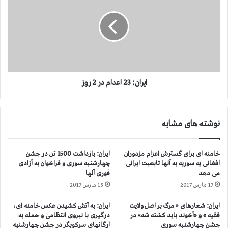
ن
ر
د
ا
ه
ن
ا
:
د
2
ر
3
ب
ا
غ
ع
ایران: 23 اعدام در 2 روز
د
د
ا
ا
د
م
نوشته های مشابه
ف
د
ا
ر
ل
2
خامنه ای برای گسترش اعزام مزدوران
ایران: بازداشت 1500 تن در جشن
ح
ر
افغانی به سوریه به آنها تابعیت ایرانی
چهارشنبه سوری و فراخوان به آزادی
ف
و
می دهد
فوری آنها
ی
ز
17 مارس 2017
15 مارس 2017
ا
ض
ایران: شعارهای « مرگ بر اصل ولایت
ایران: به آتش کشیدن عکس خامنه ای،
ر
فقیه » و «آخوند باید كشته شه» در
درگیری با نیروی انتظامی و حمله به
ا
جشن چهارشنبه سوری
ارگانهای سرکوبگر در جشن چهارشنبه