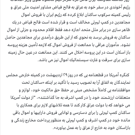
رژیم آخوندی در سفر خود به عراق به فالح فیاض مشاور امنیت ملی عراق و
رئیس كمیته سركوب ساكنان ابلاغ كرده كه رژیم ایران با فروش اموال
مجاهدین در كمپ لیبرتی مخالف است و قرار شده است فالح فیاض در یك
ظاهر سازی در برابر ملل متحد اجازه دهد فقط اقلام محدود و جزئی از اموال
ساكنان به فروش برسد به نحوی كه از این طریق درآمدی برای مجاهدین حاصل
نشود. مأموران عراقی با ممانعت از فروش اموال كه لازمه تأمین هزینه پروسه
باز اسكان است در این پروسه اخلال می كنند. این ممانعت در عین حال زمینه
سازی برای سرقت و غارت سیستماتیك اموال نیز می باشد.
كنگره آمریكا در قطعنامه یی كه در روز ۲۹ اردیبهشت در كمیته خارجی مجلس
نمایندگان به اتفاق آرا به تصویب رسید با تأكید بر اینكه «ساكنان تحت
موافقتنامه یی كاملاً مشخص مبنی بر حفظ حق مالكیت خود، لوازم و
متعلقات ارزشمند خود را در كمپ اشرف به جا گذاشتند»، ”از دولت آمریكا
می خواهد كه با دولت عراق كار كند تا همه تلاشهای لازم برای همكاری با
ساكنان كمپ لیبرتی را برای دسترسی و توانایی فروش داراییها و اموال باقی
مانده خود در كمپ اشرف و كمپ لیبرتی به منظور پرداخت مخارج زندگی و
بازاسكان خود به خارج از عراق را به عمل بیاورد».