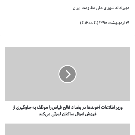
دبیرخانه شورای ملی مقاومت ایران
۳۱ اردیبهشت ۱۳۹۵ (۲۰ مه ۲۰۱۶)
و
ز
ی
ر
ا
ط
ل
ا
ع
ا
وزیر اطلاعات آخوندها در بغداد فالح فیاض را موظف به جلوگیری از
ت
فروش اموال ساکنان لیبرتی می‌کند
آ
خ
ا
و
ی