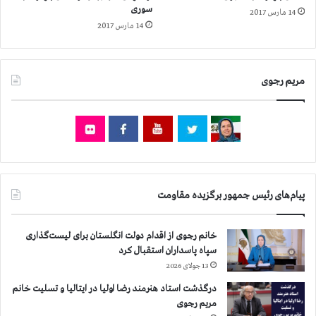
م
سوری
14 مارس 2017
و
14 مارس 2017
ظ
ف
ب
ه
مریم رجوی
ج
ل
و
گ
ی
ر
ی
پیام‌های رئیس جمهور برگزیده مقاومت
ا
ز
ف
خانم رجوی از اقدام دولت انگلستان برای لیست‌گذاری
ر
سپاه پاسداران استقبال کرد
و
13 جولای 2026
ش
ا
درگذشت استاد هنرمند رضا اولیا در ایتالیا و تسلیت خانم
م
مریم رجوی
و