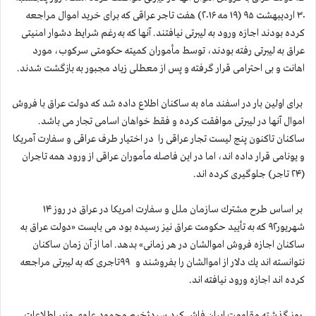
۳۰ اردیبهشت ۹۵ (۱۹ مه ۲۰۱۶) هفت تاجر عراقی كه برای خرید اموال مراجعه
كرده بودند اجازه ورود به لیبرتی نیافتند. آنها كه به رغم شرایط دشوار امنیتی
عراق به لیبرتی رفته بودند، توسط مأموران كمیته حكومتی سركوب، مورد
اهانت و بی احترامی قرار گرفته و پس از معطلی زیاد مجبور به بازگشت شدند.
برای اولین بار در اسفند ماه به ساكنان اطلاع داده شد كه دولت عراق با فروش
اموال آنها در لیبرتی موافقت كرده و فقط خواهان اسامی تجار می باشد.
ساكنان تاكنون پنج لیست تجار عراقی را در اختیار طرف عراقی و سفارت آمریكا
و یونامی قرار داده اند، اما در این فاصله مأموران عراقی از ورود همه تاجران
(۲۴ تاجر) جلوگیری كرده اند.
بر اساس طرح مشترك سازمان ملل و سفارت امریكا در عراق در روز ۱۴
شهریور۹۲ كه به تأیید حكومت عراق نیز رسیده بود می بایست «دولت عراق به
ساكنان اجازه فروش اموالشان در هر زمانی» بدهد. اما از آن زمان ساكنان
نتوانسته اند یك دلار از اموالشان را بفروشند و ۹۹تاجری كه به لیبرتی مراجعه
كرده اند اجازه ورود نیافته اند.
روز گذشته مقاومت ایران فاش كرد سردژخیم محمود علوی وزیر اطلاعات