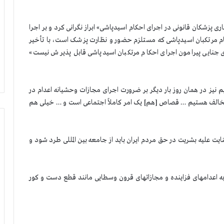
ران در 2 شهریور از«عدم همکاری پزشکان قانونی در اجرای احکام اسیدپاشی» ابراز نگرانی کرد و بر اجرا
م مرتکبان اسیدپاشی که مستلزم حضور و نظارت پزشک است، با تأخیر
جنایی پیرامون اجرای احکام مرتکبان اسیدپاشی قابل پذیرش نیست»
م نیز در همان روز بار دیگر بر ضرورت اجرای مجازات وحشیانه اعدام در
م مخالف هستیم … قصاص [هم] یک امر کاملاً اجتماعی است و … خیلی هم
یت علیه بشریت در حق مردم ایران باید از جامعه بین المللی طرد شود و
ض به اعدامهای فزاینده و مجازاتهای قرون وسطایی مانند قطع دست و کور