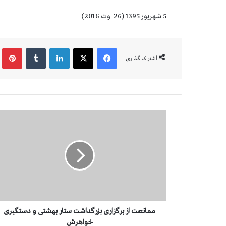
5 شهریور 1395 (26 اوت 2016)
فیس بوک
X
لینکدین
‫تامبلر
‫پین
اشتراک گذاری
م
م
ا
ن
ع
ت
ا
ز
ب
ر
ممانعت از برگزاری بزرگداشت ستار بهشتی و دستگیری
گ
خواهرش