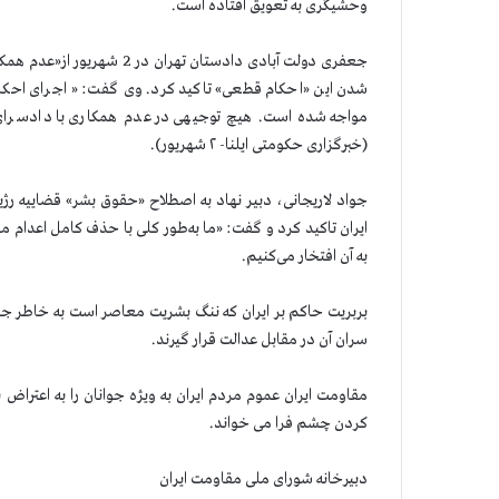
وحشیگری به تعویق افتاده است.
جعفری دولت آبادی دادستان ته
شدن این «احکام قطعی» تاکید کرد. وی گفت: « اجرای احکا
مواجه شده است. هیچ توجیهی در عدم همکاری با دادسرای 
(خبرگزاری حکومتی ایلنا- ۲ شهریور).
جواد لاریجانی، دبیر نهاد به اصطلاح «حقوق بشر» قضاییه رژی
ایران تاکید کرد و گفت: «ما به‌طور کلی با حذف کامل اعدا
به آن افتخار می‌کنیم.
بربریت حاکم بر ایران که ننگ بشریت معاصر است به خاطر جنا
سران آن در مقابل عدالت قرار گیرند.
مقاومت ایران عموم مردم ایران به ویژه جوانان را به اعترا
کردن چشم فرا می خواند.
دبیرخانه شورای ملی مقاومت ایران