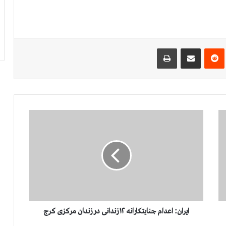
‌ترست
‫رددیت
اشتراک گذاری از طریق ایمیل
چاپ
ا
ی
ر
ا
ن
:
ا
ع
د
ا
ایران: اعدام جنایتکارانه ۱۲ زندانی در زندان مرکزی کرج
م