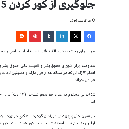
جلوگیری از كور كردن 5 زندانی دیگر
27 آگوست 2016
فیس بوک
X
لینکدین
‫تامبلر
‫پین‌ترست
‫رددیت
مجازاتهای وحشیانه در سالگرد قتل عام زندانیان سیاسی و مخال
مقاومت ایران شورای حقوق بشر و كمیسر عالی حقوق بشر و ارگ
اعدام ۱۲ زندانی که در آستانه اعدام قرار دارند و همچنین
فرا می خواند.
12 زندانی محكوم به 
اند.
در همین حال پنج زندانی در زندان گوهردشت کرج در نوبت اج
از این زندانیان در۱۲ اسفند ۹۳ با اس