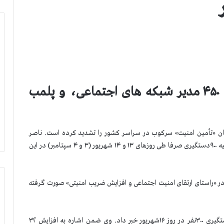
۹۰۰ دستگیری در شیراز،دستگیری ۴۵۰ مدیر شبکه های اجتماعی، و پلمب
ان «تأمین امنیت» سرکوب در سراسر کشور را تشدید كرده است. ناصر
کشاورز، معاون نیروی انتظامی رژیم در استان فارس، در توجیه ۹۰۰دستگیری صرفا طی روزهای ۱۳ و ۱۴ شهریور (۳ و ۴ سپتامبر) در این
ر «راستای ارتقای امنیت اجتماعی و افزایش ضریب امنیتی» صورت گرفته
پاسدار ساجدی‌نیا، سرکرده انتظامی تهران بزرگ، نیز از دستگیری ۳۰۰نفر در روز ۱۶شهریور خبر داد. وی ضمن اشاره به افزایش ۳۲