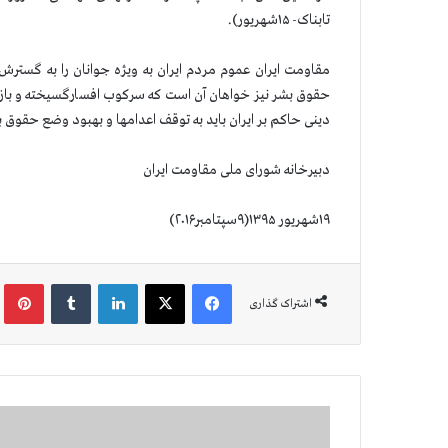
تابناک- ۱۵شهریور).
مقاومت ایران عموم مردم ایران به ویژه جوانان را به گسترش ا
حقوق بشر نیز خواهان آن است که سرکوب افسارگسیخته و بازدا
دینی حاکم بر ایران باید به توقف اعدامها و بهبود وضع حقوق
دبیرخانه شورای ملی مقاومت ایران
۱۹شهریور ۱۳۹۵(۹سپتامبر۲۰۱۶)
فیس بوک
X
لینکدین
‫تامبلر
‫پین
اشتراک گذاری
م
ح