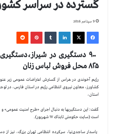
گسترده در سراسر کشور
9 سپتامبر 2016
فیس بوک
X
لینکدین
‫تامبلر
‫پین‌ترست
‫رددیت
۸۲۵ محل فروش لباس زنان
رژیم آخوندی در هراس از گسترش اعتراضات عمومی زیر عنو
استان،
گفت: این دستگیریها به دنبال اجرای «طرح امنیت عمومی» و د
است (سایت حکومتی تابناک ۱۷ شهریور).