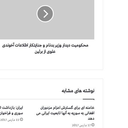
ک
و
م
ی
ت
د
ی
د
محکومیت دیدار وزیر بدنام و جنایتكار اطلاعات آخوندی
ا
علوی از برلین
ر
و
ز
ی
ر
ب
نوشته های مشابه
د
ن
ا
خامنه ای برای گسترش اعزام مزدوران
م
افغانی به سوریه به آنها تابعیت ایرانی می
سوری و فراخوان 
و
دهد
15 مارس 2017
ج
17 مارس 2017