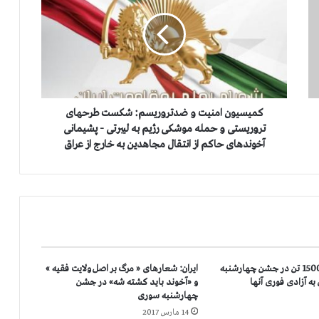
ی
س
ی
و
ن
ا
م
ن
کمیسیون امنیت و ضدتروریسم: شکست طرحهای
ی
تروریستی و حمله موشکی رژیم به لیبرتی - پشیمانی
ت
آخوندهای حاکم از انتقال مجاهدین به خارج از عراق
و
ض
د
ت
ر
و
ر
ی
ایران: بازداشت 1500 تن در جشن چهارشنبه
ایران: شعارهای « مرگ بر اصل ولایت فقیه »
س
به آزادی فوری آنها
و «آخوند باید كشته شه» در جشن
م
چهارشنبه سوری
:
14 مارس 2017