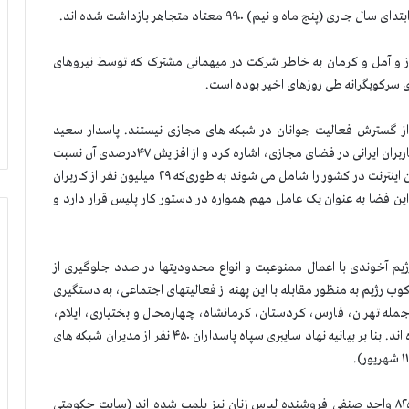
و نیم) ۹۹۰۰ معتاد متجاهر بازداشت شده اند.
 و آمل و کرمان به خاطر شرکت در میهمانی مشترک که توسط نیروهای
ی سرکوبگرانه طی روزهای اخیر بوده است.
ز گسترش فعالیت جوانان در شبکه های مجازی نیستند. پاسدار سعید
منتظر المهدی، از معاونان نیروی انتظامی، به آمار ۴۶ میلیونی کاربران ایرانی در فضای مجازی، اشاره کرد و از افزایش ۴۷درصدی آن نسبت
به سال قبل ابراز نگرانی کرد. وی گفت: جوانان بیشترین کاربران اینترنت در کشور را شامل می شوند به طوری‌که ۲۹ میلیون نفر از کاربران
 این فضا به عنوان یک عامل مهم همواره در دستور کار پلیس قرار دارد و
یم آخوندی با اعمال ممنوعیت و انواع محدودیتها در صدد جلوگیری از
ب رژیم به منظور مقابله با این پهنه از فعالیتهای اجتماعی، به دستگیری
جمله تهران، فارس، کردستان، کرمانشاه، چهارمحال و بختیاری، ایلام،
کهگیلویه و بویراحمد، قزوین ، اردبیل و خراسان متوسل شده اند. بنا بر بیانیه نهاد سایبری سپاه پاسداران ۴۵۰ نفر از مدیران شبکه های
در همین حال، به گفته پاسدار منتظرالمهدی تنها طی 10 روز ۸۲۵ واحد صنفی فروشنده لباس زنان نیز پلمب شده اند (سایت حکومتی