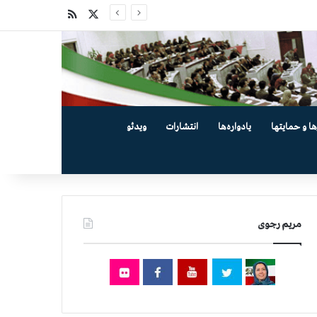
X
خوراک
ها و حمایتها
یادواره‌ها
انتشارات
ویدئو
مریم رجوی