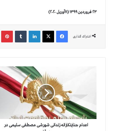
۲۳ فروردین ۱۳۹۹ (۱۱آوریل ۲۰۲۰)
فیس بوک
X
لینکدین
‫تامبلر
‫پین
اشتراک گذاری
ا
ع
د
ا
م
ج
ن
ا
ی
ت
اعدام جنایتکارانه زندانی شورشی مصطفی سلیمی در
ک