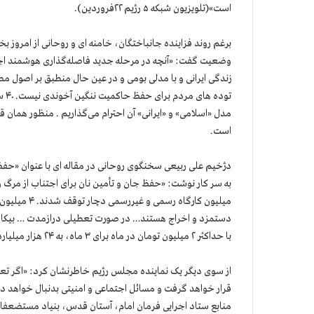
است»(تلویزیون شبکه ۵ رژیم ۲۲فروردین).
برغم روند فزاینده جانباختگان، خامنه ای و روحانی از امروز بخ
وضعیت گفت: «آنچه در مرحله جدید فاصله‌گذاری هوشمند اج
زندگی ایرانی و با مدلی بومی و در عین حال منطبق بر اصول 
تود
مدل «اسلامی» و «ایرانی» آن احترام می‌گذاریم . منظور همان قت
است.
دژخیم علی ربیعی سخنگوی روحانی در مقاله ای با عنوان «ح
میلیون کارگ
با حداکثر ۲ میلیون تومان در ماه برای ۳ ماه، به ۲۴ هزار میلیارد تومان اعتبار نیاز خواهد بود» (ایرنا ۲۳فروردین).
از سوی دیگر یک نماینده مجلس رژیم خاطرنشان کرد: «اگر تع
قرار خواهد گرفت و مسائل اجتماعی و امنیتی بدنبال خواهد دا
منابع ستاد اجرایی فرمان امام، آستان قدس، بنیاد مستضعفا