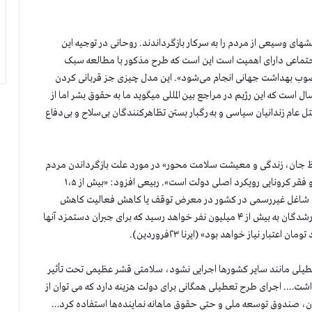
شهای وسیعی از مردم را به سرکار بازگرداندند. روحانی در توجیه این
تماعی دارای اهمیت است این است که طرح مذکور با مطالعه سبک
مصوب بهداشت جهانی انجام می‌شود». این مدل چیزی جز قربانی کردن
ه های مردم برای حفظ حاکمیت ننگین آخوندی نیست. ۴۰ سال است که این رژیم در مراجع بین المللی میگوید ما به حقوق بشر اما از
ل عام زندانیان سیاسی و به رگبار بستن تظاهرکنندگان بی‌سلاح و بی‌دفاع
فظ جان، زندگی و معیشت سلامت محور» در مورد علت بازگرداندن مردم
به سر کار نوشت: «حفظ جان و تأمین نان برای اجتناب از مرگ و فقر کرونایی رویکرد اصلی دولت است». ربیعی افزود: «بیش از ۱،۵
اه رسمی و غیررسمی دچار توقف شدند. ۴ میلیون شاغل غیررسمی در کشور در معرض توقف یا کاهش فعالیت کاهش
دستمزد و اخراج هستند… در صورت تعطیلی درازمدت … بیکارشدگان به بیش از ۴ میلیون نفر خواهد رسید که برای جبران دستمزد آنها
طیلی مانند سایر کشورها اجرایی نشود، سلامتی قشر عظیمی تحت تأثیر
شت…. اجرای طرح تعطیلی همگانی برای دولت هزینه دارد که می توان از
ن، صندوق توسعه ملی و حتی حقوق ماهانه نماینده‌ها استفاده کرد…