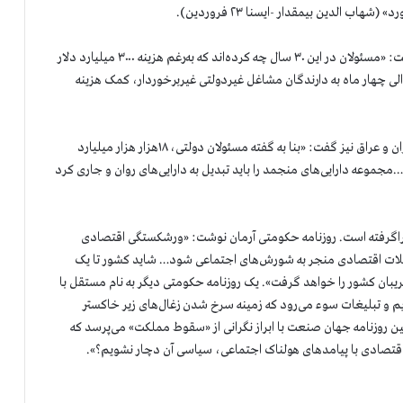
 الدین بیمقدار -ایسنا ۲۳ فروردین).
همچنین نمازی نایب رئیس مجمع نمایندگان ادوار مجلس نوشت: «مسئولان در این ۳۰ سال چه کرده‌اند که به‌رغم هزینه ۳۰۰۰ میلیارد دلار
لی چهار ماه به دارندگان مشاغل غیر‌دولتی غیر‌برخوردار، کمک هزینه
آل اسحاق وزیر بازرگانی پیشین و رییس اتاق بازرگانی مشترک ایران و عراق نیز گفت: «بنا به گفته مسئولان دولتی، ۱۸هزار هزار میلیارد
موعه دارایی‌های منجمد را باید تبدیل به دارایی‌های روان و جاری کرد
راگرفته است. روزنامه حکومتی آرمان نوشت: «ورشکستگی اقتصادی
شکلات اقتصادی منجر به شورش‌های اجتماعی شود… شاید کشور تا یک
ریبان کشور را خواهد گرفت». یک روزنامه حکومتی دیگر به نام مستقل با
یم و تبلیغات سوء می‌رود که زمینه سرخ شدن زغال‌های زیر خاکستر
ن روزنامه جهان صنعت با ابراز نگرانی از «سقوط مملکت» می‌پرسد که
 اقتصادی با پیامدهای هولناک اجتماعی، سیاسی آن دچار نشویم؟».