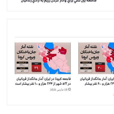
جامعه بين المللي براي وادار كردن رژيم به آزادي زندانيان
ت
و
ض
د
ت
ر
و
ر
ی
س
م
ش
و
ر
ران: آمار جانگداز قربانيان
فاجعه كرونا در ايران: آمار جانگداز قربانيان
ا
در ۵۲۲ شهر از ۲۳۴ هزار و ۶۰۰ نفر بيشتر
در ۵۲۲ شهر از ۲۳۴ هزار و ۱۰۰ نفر بيشتر است
:
19 مارس 2021
ف
ر
ا
خ
و