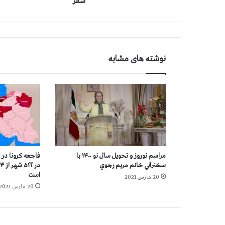
سقز
ا
ر
ا
ن
ه
نوشته های مشابه
ز
ن
د
ا
ن
ی
ش
و
ر
مراسم نوروز و تحویل سال نو ۱۴۰۰ با
فاجعه كرونا در اي
ش
سخنراني خانم مريم رجوي
ی
است
20 مارس 2021
م
20 مارس 2021
ص
ط
ف
ی