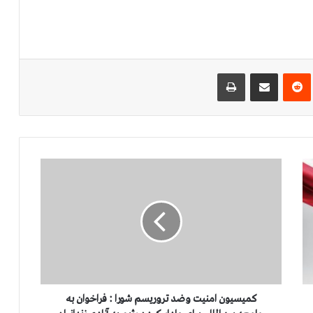
‌ترست
‫رددیت
اشتراک گذاری از طریق ایمیل
چاپ
ک
م
ی
س
ی
و
ن
ا
م
ن
کمیسیون امنیت وضد تروریسم شورا : فراخوان به
ی