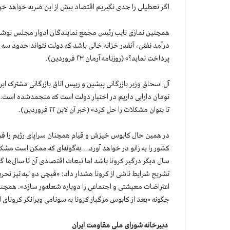
اگر تعطیلی را جدی نگیریم اقتصاد بیش از این ضربه خواهد خورد» (شهاب
درآمد نفتی، آنقدر خزانه خالی باشد که دولت نتواند حدود سه ا
پرداخت نماید؟» (روزنامه آرمان ۲۳ فروردین).
تومان دارایی داریم در اختیار دولت است که منجمدشده است….مج
تا بتوان مشکلات را حل کرد» (خبر آن لاین ۲۲ فروردین).
در همین حال کابوس خیزش و قیام همچنان سراپای رژیم را ف
کشور را به زانو در خواهد آورد….به‌گونه‌ای که ممکن است م
سال دیگر درگیر کرونا باشد اما تبعات اقتصادی آن تا سال‌ها گ
تشریح شرایط ناشی از کرونا هشدار داد: «قیچی دو لبه تیز تحر
اعتراضات معیشتی و اجتماعی را دوباره شعله‌ور سازد». همچنی
چگونه «بعد از کابوس مرگبار کرونا به سونامی ویرانگر کرونای
دبیرخانه شورای ملی مقاومت ایران