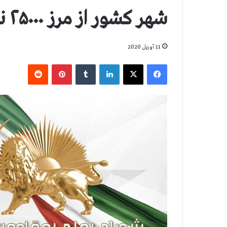
شهر کشور از مرز ۲۵۰۰۰ نفر عبور کرد
11 آوریل 2020
فیس بوک
X
لینکدین
‫تامبلر
‫پین‌ترست
‫رددیت