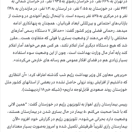
در تهران به ۶۶۹۰ نفر، در خراسان رضوی به ۲۹۳۵ نفر، در خراسان شمالی به
۴۴۲ نفر، در خوزستان به ۲۰۵۵ نفر، در لرستان به ۱۰۳۰ نفر، در مازندران به ۲۴۸۰
نفر و در مرکزی به ۵۳۵ نفر رسیده است. با اینحال رژیم آخوندی در وحشت از
بازتاب‌های اجتماعی و بین‌المللی ابعاد قربانیان، همچنان به پنهانکاری ادامه
میدهد. رحمانی فضلی وزیر کشور گفت: «حداقل ۷ دستگاه رسمی آمارهای
مختلفی را ارائه می‌دهند از وضعیت بستری یا فوتی که متفاوت هست…مقرر
شد که هیچ دستگاه دیگری آمار اعلام نکند، هر کس هم می‌خواهد آمار اعلام
کند پایه آمار مال وزارت بهداشت است، چون از این وضعیت سوء استفاده
بسیار زیادی هم در فضای افکار عمومی هم رسانه های خارجی می‌کردند».
حریرچی معاون کل وزیر بهداشت رژیم شب گذشته اعتراف کرد: «آن انتظاری
که داشتیم از افزایش روند نزولی حاصل نشده در بعضی از استانهای کشور مثل
خوزستان روند صعودی قابل‌توجه داریم» (شبکه خبر ۱۸ اردیبهشت).
رییس بیمارستان رازی اهواز به تلویزیون رژیم در خوزستان گفت: “همین الانی
که با شما صحبت می‌کنم ۵۰ بیمار در حال بستری شدن در بیمارستان هستند،
وضعیت دارد بحرانی می‌شود». تلویزیون رژیم در گزارش خود افزود «الآن
بیمارستان رازی تقریباً ظرفیتش تکمیل شده و امروز به‌صورت بسیار معناداری