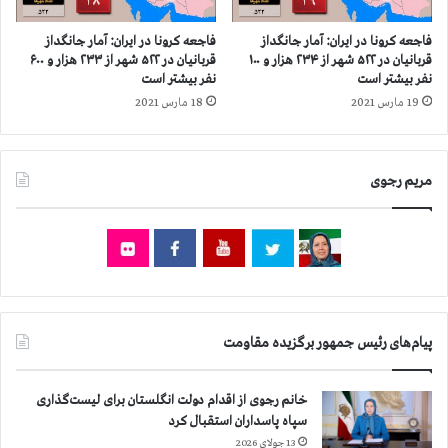
ر
۰
و
ه
فاجعه كرونا در ايران: آمار جانگداز
فاجعه كرونا در ايران: آمار جانگداز
۸
ز
قربانيان در ۵۲۲ شهر از ۲۳۴ هزار و ۱۰۰
قربانيان در ۵۲۲ شهر از ۲۳۳ هزار و ۶۰۰
۰
ا
نفر بيشتر است
نفر بيشتر است
۰
ر
19 مارس 2021
18 مارس 2021
ن
و
ف
۲
ر
۰
مریم رجوی
ا
۰
س
ن
ت
ف
ر
ا
س
ت
پیام‌های رئیس جمهور برگزیده مقاومت
خانم رجوی از اقدام دولت انگلستان برای لیست‌گذاری
سپاه پاسداران استقبال کرد
13 جولای 2026