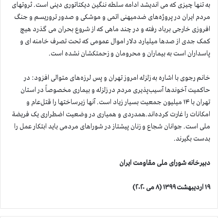
به تنها چیزی که می اندیشد ادامه سلطه ننگین دیکتاتوری دینی است. ثروتهای
مردم ایران در پروژه‌های ضدمیهنی اتمی و موشکی و صدور تروریسم و جنگ
افروزی خارجی برباد رفته و در چند ماهی که از شروع بحران می گذرد هیچ
کمک جدی از صدها میلیارد دلار اموال عمومی که تحت تصرف خامنه ای و
پاسداران است به بیماران و محرومان و زحمتکشان نشده است.
خانم رجوی با اشاره به زلزله امروز تهران و پس لرزه‌های متوالی افزود: در
حاکمیت آخوندها آسیب‌پذیری مردم در زلزله و بیماری مخصوصاً در استان
تهران با ۱۴ میلیون جمعیت بسیار زیاد است. آنها زیرساختها را قتل‌عام و
امکانات را غارت کرده‌اند.همدردی و همیاری در وضعیت اضطراری یک فریضة
ملی است. جوانان شجاع و زنان پیشتاز در شوراهای مردمی باید ابتکار عمل را
بدست بگیرند.
دبیرخانه شورای ملی مقاومت ایران
۱۹ اردیبهشت ۱۳۹۹ (۸ می ۲۰۲۰)