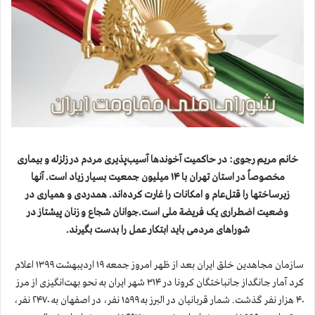
خانم مریم رجوی: در حاکمیت آخوندها آسیب‌پذیری مردم در زلزله و بیماری
مخصوصاً در استان تهران با ۱۴ میلیون جمعیت بسیار زیاد است. آنها
زیرساختها را قتل‌عام و امکانات را غارت کرده‌اند. همدردی و همیاری در
وضعیت اضطراری یک فریضة ملی است.جوانان شجاع و زنان پیشتاز در
شوراهای مردمی باید ابتکار عمل را بدست بگیرند.
سازمان مجاهدین خلق ایران بعد از ظهر امروز جمعه ۱۹ اردیبهشت ۱۳۹۹ اعلام
کرد آمار جانگداز جانباختگان کرونا در ۳۱۴ شهر ایران به نحو بهت‌انگیزی از مرز
۴۰ هزار نفر گذشت. شمار قربانیان در البرز به ۱۵۹۹ نفر، در اصفهان به ۲۴۷۰ نفر،