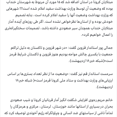
مبتلایان کرونا در استان اضافه شد که ۱۵ مورد آن مربوط به شهرستان خنداب
بوده که وضعیت آن توسط وزارت بهداشت سفید اعلام شده است!!! شهرهایی
که وزارت بهداشت وضعیت آنها را سفید اعلام کرده است، بنابه تصمیم
خودش بوده و از استان‌ها نظرخواهی نشده است. اگر طی روزهای آینده آمار
مبتلایان خنداب همچنان سیر صعودی داشته باشد، تصمیمات سختگیرانه‌تری
را اعمال خواهیم کرد».
جمالی پور استاندار قزوین گفت:‌ «در شهر قزوین و تاکستان به دلیل تراکم
جمعیت با یکسری چالش مواجه بودیم هنوز قزوین و تاکستان شرایط قرمز
است»(شبکه خبر ۱۸ اردیبهشت).
سرمست استاندار قم نیز گفت‌: «وضعیت ما از نظر تعداد بستری‌ها بر اساس
ارزیابی‌های وزارت بهداشت و ستاد ملی کرونا قرمز است»( شبکه خبر ۱۸
اردیبهشت).
خانم مریم رجوی افزایش شگفت انگیز آمار قربانیان کرونا و شیب صعودی
بحران در بسیاری از استانها مانند خوزستان، لرستان، مرکزی و هرمزگان را
تماماً ناشی از سیاستهای ضد انسانی و چپاولگرانه رژیم آخوندی توصیف کرد که