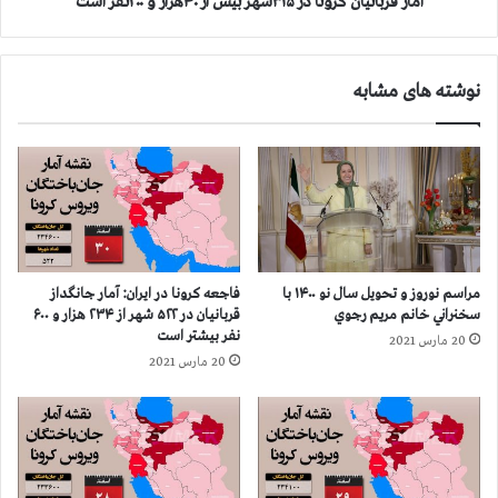
ی
آمار قربانیان کرونا در ۳۱۵شهر بیش از ۴۰هزار و ۲۰۰نفر است
و
ا
ن
ن
ا
ک
نوشته های مشابه
د
ر
ر
و
۳
ن
۱
ا
۴
د
ش
ر
ه
۳
ر
۱
ب
۵
مراسم نوروز و تحویل سال نو ۱۴۰۰ با
فاجعه كرونا در ايران: آمار جانگداز
ی
ش
سخنراني خانم مريم رجوي
قربانيان در ۵۲۲ شهر از ۲۳۴ هزار و ۶۰۰
ش
ه
نفر بيشتر است
20 مارس 2021
ا
ر
20 مارس 2021
ز
ب
۳
ی
۹
ش
ه
ا
ز
ز
ا
۴