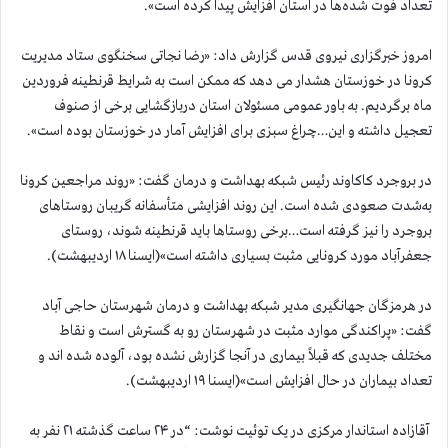
تعداد فوت شده‌ها در استان افزایش پیدا کرده است».
امروز خبرگزاری نیروی قدس گزارش داد: «رضا نجاتی سخنگوی ستاد مدیریت
کرونا در خوزستان هشدار می دهد که ممکن است به شرایط قرنطینه فروردین
ماه برگردیم. به باور عمومی مسئولان استان دربازگشایی برخی از صنوف
تعجیل داشته و این…چراغ سبزی برای افزایش آمار در خوزستان بوده است».
در بروجرد کاکاوند رئیس شبکه بهداشت و درمان گفت: «روند مراجعین کرونا
به‌شدت صعودی شده است. این روند افزایشی متأسفانه گریبان روستاهای
بروجرد را نیز گرفته است…برخی روستاها باید قرنطینه شوند، روستای
جعفرآباد مورد کرونایی مثبت بسیاری داشته است»(ایسنا ۱۸ اردیبهشت).
در هرمزگان جهانگیری مدیر شبکه بهداشت و درمان شهرستان حاجی آباد
گفت: «پراکندگی موارد مثبت در شهرستان رو به گسترش است و نقاط
مختلف جدیدی که قبلاً بیماری در آنجا گزارش نشده بود، آلوده شده اند و
تعداد بیماران در حال افزایش است»(ایسنا ۱۹ اردیبهشت).
آقازاده استاندار مرکزی در یک توئیت نوشت: “در ۲۴ ساعت گذشته ۲۱ نفر به