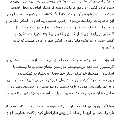
ندارد و اکثر مراکز استانها در وضعیت قرمز بسر می برند، روحانی امروز در
ستاد کرونا گفت: «از دهم خردادماه همه کارمندان اداری به محل خدمت
خود حاضر می شوند و آن درصدی که قبلاً…گفته بودیم کمتر بیایند، بنابراین
این محدودیت برداشته می‌شود». رئیس جمهور رژیم افزود: «اماکن مقدس و
صحن‌ها…از فردای عید فطر با همین دستورالعمل‌ها (وزارت بهداشت)
گشایش می‌یابد». وی که از افشای واقعیتهای فاجعه کرونا خشمگین بود
گفت:«عده ای در کشور دنبال هراس افکنی بیماری کرونا هستند که نباید
بپذیریم».
اما وزیر بهداشت رژیم امروز گفت:«ما خیزهای جدیدی از بیماری در استان‌های
گرمسیر را مشاهده می‌کنیم…در خوزستان اوضاع مطلوب ما نیست… با
استانداران همجوار خوزستان یعنی چهارمحال و بختیاری، کهگیلویه و
بویراحمد صحبت کرده‌ایم و هشدارهای لازم در خصوص شیوع مجدد بیماری
را به آنها داده‌ایم…مواردی را در سیستان و بلوچستان در روستای نجف‌آباد
خاش مشاهده کریم که زنگ خطری را برای ما ایجاد کرد»(همشهری ۳ خرداد).
سخنگوی وزارت بهداشت خاطرنشان کرد:«وضعیت استان خوزستان، همچنان
قرمز است». او تلویحا بر ساختگی بودن آمار اذعان کرد و گفت:«آمار مبتلایان