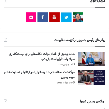
مریم رجوی
ا
ن
ی
ه
ا
ه
و
ا
پیام‌های رئیس جمهور برگزیده مقاومت
ز
د
ر
خانم رجوی از اقدام دولت انگلستان برای لیست‌گذاری
ا
سپاه پاسداران استقبال کرد
ع
13 جولای 2026
ت
درگذشت استاد هنرمند رضا اولیا در ایتالیا و تسلیت خانم
ر
مریم رجوی
ا
ض
10 جولای 2026
ب
ه
ب
اجلاس رسمی شورا
ی
آ