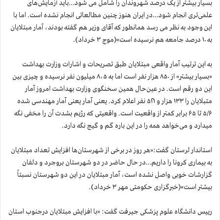
بسیار بیشتر از یک درصد شهروندان را شامل می شود…باید آزمایش‌های
علمی‌تری انجام شود…در ایران هنوز چنین مطالعاتی انجام نشده است. اما با
این وجود به نظر می رسد همانطور که آقای وزیر هم گفته بودند، آمار مبتلایان
به ۱۰ درصد جامعه هم نرسیده است»(موج ۳ خرداد).
به این ترتیب آمار واقعی مبتلایان طبق تصریحات و اشارات وزارت بهداشت
«بسیار بیشتر» از ۸۵۰ هزار نفر است اما به ۸،۵ میلیون نفر نرسیده و چیزی بین
این دو رقم است. در عین‌حال همین سخنگوی وزارت بهداشت امروز آمار
متبلایان را ۱۳۳ هزار و ۵۲۱ نفر اعلام کرد. یعنی آمار یعنی آمار مهندسی شده
۵/۶ تا ۶۵ برابر کمتر از واقعیت است. واقعیتی که رژیم بشدت آن را مخفی نگه
میدارد و می‌خواهد همه را در این باره گم و گیج نگه دارد.
استاندار لرستان گفت:«هر روز در برخی از شهرستان‌ها افزایش تعداد مبتلایان
به بیماری کرونا را داریم…در حال حاضر در دو شهرستان بروجرد و دلفان
گزارشات خوبی واصل نشده است، آمار مبتلایان در این دو شهرستان نسبتاً
بیشتر است»(خبرگزاری حکومتی مهر ۳ خرداد).
رییس دانشگاه علوم پزشکی جیرفت گفت: «با افزایش مبتلایان درجنوب استان