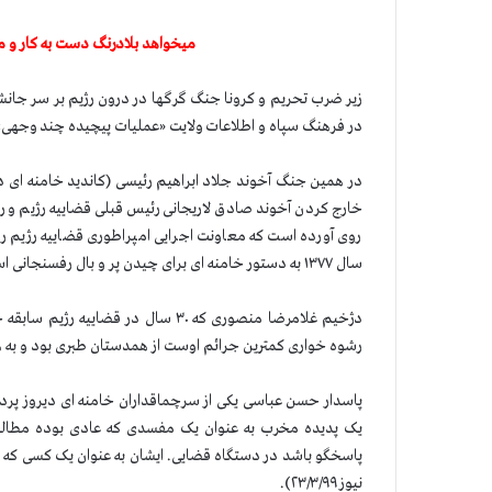
میخواهد بلادرنگ دست به کار و مان
زیر ضرب تحریم و کرونا جنگ گرگها در درون رژیم بر سر جانشین
در فرهنگ سپاه و اطلاعات ولایت «عملیات پیچیده چند وجهی»
خارج کردن آخوند صادق لاریجانی رئیس قبلی قضاییه رژیم و 
روی آورده است که معاونت اجرایی امپراطوری قضاییه رژیم را
سال ۱۳۷۷ به دستور خامنه ای برای چیدن پر و بال رفسنجانی است.
دژخیم غلامرضا منصوری که ۳۰ سال در 
رشوه خواری کمترین جرائم اوست از همدستان طبری بود و به همی
پاسدار حسن عباسی یکی از سرچماقداران خامنه ای دیروز پرده 
یک پدیده مخرب به عنوان یک مفسدی که عادی بوده مطالعه نم
پاسخگو باشد در دستگاه قضایی. ایشان به عنوان یک کسی که ش
نیوز ۲۳/۳/۹۹).