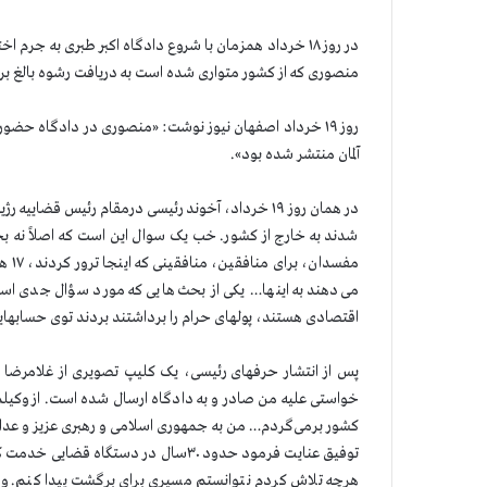
در روز ۱۸ خرداد همزمان با شروع دادگاه اکبر طبری به 
منصوری که از کشور متواری شده است به دریافت رشوه بالغ بر ۵۰۰ هزار یورو متهم است».
روز ۱۹ خرداد اصفهان نیوز نوشت: «منصوری در دادگاه حض
آلمان منتشر شده بود».
در همان روز ۱۹ خرداد، آخوند رئیسی درمقام رئیس ق
شدند به خارج از کشور. خب یک سوال این است که اصلاً نه ب
مفسد
می‌دهند به اینها… یکی از بحث‌هایی که مورد سؤال جدی 
اقتصادی هستند،‌ پولهای حرام را برداشتند بردند توی حسابهای
پس از انتشار حرفهای رئیسی، یک کلیپ تصویری از غلامرضا
خواستی علیه من صادر و به دادگاه ارسال شده است. از وکیلم
کشور برمی‌گردم… من به جمهوری اسلامی و رهبری عزیز و عدال
توفیق عنایت فرمود حدود ۳۰سال در دستگ
هرچه تلاش کردم نتوانستم مسیری برای برگشت پیدا کنم. ول