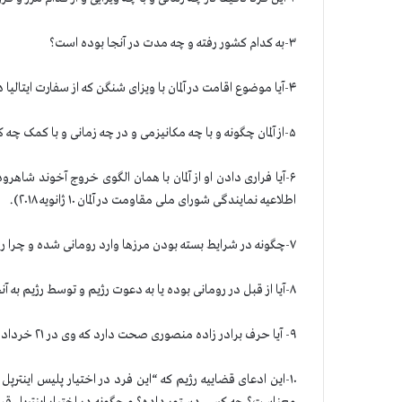
۳-به کدام کشور رفته و چه مدت در آنجا بوده است؟
۴-آیا موضوع اقامت در آلمان با ویزای شنگن که از سفارت ایتالیا در تهران گرفته و موضوع بیماری در آلمان صحت دارد؟
۵-از آلمان چگونه و با چه مکانیزمی و در چه زمانی و با کمک چه کسانی خارج شده و نقش سفارت رژیم چیست؟
اطلاعیه نمایندگی شورای ملی مقاومت در آلمان ۱۰ ژانویه ۲۰۱۸).
۷-چگونه در شرایط بسته بودن مرزها وارد رومانی شده و چرا رومانی؟
۸-آیا از قبل در رومانی بوده یا به دعوت رژیم و توسط رژیم به آنجا و به سفارت رژیم رفته است؟
۹- آیا حرف برادر زاده منصوری صحت دارد که وی در ۲۱ خرداد به سفارت رژیم در بخارست رفته و متقاضی برگشتن به ایران شده است؟
۱۰-این ادعای قضاییه رژیم که “این فرد در اختیار پلیس اینت
معناست؟ چه کسی دستور داده؟ و چگونه در اختیار اینترپل قر