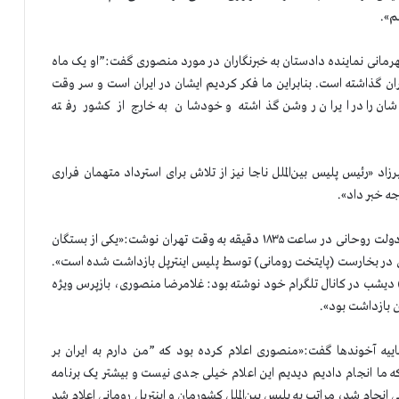
م».
 قهرمانی نماینده دادستان به خبرنگاران در مورد منصوری گفت:”او یک ماه
ران گذاشته است. بنابراین ما فکر کردیم ایشان در ایران است و سر وقت
شان را در ایران روشن گذاشته و خودشان به خارج از کشور رفته
ار سرتیپ هادی شیرزاد «ر‌ئیس پلیس بین‌الملل ناجا نیز از تلاش برای استرداد متهمان فراری
ه خبر داد».
روز ۲۳ خرداد خبرگزاری برنا متعلق به وزارت ورزش و جوانان دولت روحانی در ساعت ۱۸۳۵ دقیقه به وقت تهران نوشت:«یکی از بستگان
در بخارست (پایتخت رومانی) توسط پلیس اینترپل بازداشت شده است».
) دیشب در کانال تلگرام خود نوشته بود: غلامرضا منصوری، بازپرس ویژه
ین بازداشت بود».
وی قضاییه آخوندها گفت:«منصوری اعلام کرده بود که ”من دارم به ایران بر
 ما انجام دادیم دیدیم این اعلام خیلی جدی نیست و بیشتر یک برنامه
انجام شد، مراتب به پلیس بین‌الملل کشورمان و اینترپل رومانی اعلام شد