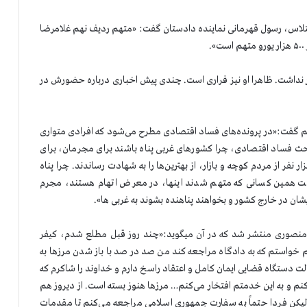
جرم اختلاس، رسول قهرمانی نماینده دادستان گفت: «متهم ردیف نهم غلامرضا
ور نداشت. ظاهرا او نیز فراری است. چندی پیش اخباری درباره حضورش در
ضاییه رژیم گفت:«در پرونده‌های فساد اقتصادی مطرح می‌شود که افرادی متواری
حث فساد اقتصادی، چرا کشورهای غربی پناه باشند برای مجرمان، برای
ان، برای منافقین، منافقینی که اینجا ترور کردند، ۱۷ هزار نفر از مردم کوچه و بازار، از بهترین‌ها را به شهادت رساندند. چرا پناه
است همین کسانی که متهم شدند اینها، در معرض اتهام هستند، مجرم
شان در خارج کشور و بخواهند پناهنده بشوند به غربی ها».
 منصوری منتشر شد که در آن میگوید:«چند روز قبل مطلع شدم، کیفر
 خواستم که به دادگاه مراجعه کند من صد در صد با باز شدن مرزها به
ت دستگاه قضایی ایمان کامل و اعتقاد راسخ دارم و خداوند را شاکرم که
اه قضایی خدمت کنم و به این خدمتم افتخار می‌کنم… مرزها هنوز بسته است. از دیروز هم
یکن فردا حتماً به سفارت جمهوری اسلامی مراجعه می‌کنم تا مقدمات