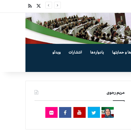
X
خوراک
ها و حمایتها
یادواره‌ها
انتشارات
ویدئو
مریم رجوی