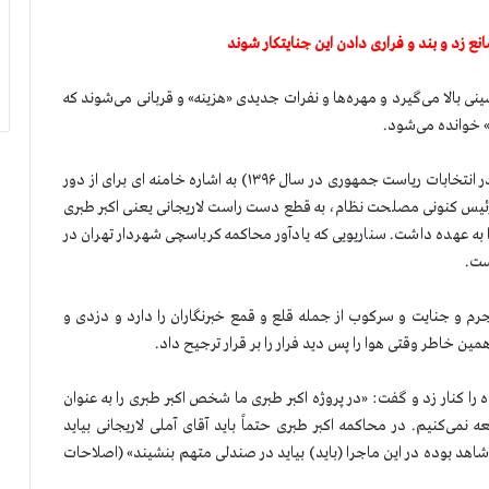
ع زد و بند و فراری دادن این جنایتکار شوند
ی بالا می‌گیرد و مهره‌ها و نفرات جدیدی «هزینه» و قربانی می‌شوند که
 خوانده می‌شود.
در همین جنگ آخوند جلاد ابراهیم رئیسی (کاندید خامنه ای در انتخابات ریاست جمهوری در سال ۱۳۹۶) به اشاره خامنه ای برای از دور
رئیس کنونی مصلحت نظام، به قطع دست راست لاریجانی یعنی اکبر طبری
 به عهده داشت. سناریویی که یادآور محاکمه کرباسچی شهردار تهران در
قضاییه رژیم سابقه جرم و جنایت و سرکوب از جمله قلع و قمع خبرنگاران را دارد و دزدی و
ن خاطر وقتی هوا را پس دید فرار را بر قرار ترجیح داد.
را کنار زد و گفت: «در پروژه اکبر طبری ما شخص اکبر طبری را به عنوان
ی‌کنیم. در محاکمه اکبر طبری حتماً باید آقای آملی لاریجانی بیاید
اهد بوده در این ماجرا (باید) بیاید در صندلی متهم بنشیند» (اصلاحات