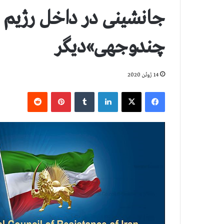
جانشینی در داخل رژیم 
چندوجهی»دیگر
14 ژوئن 2020
فیس بوک
X
لینکدین
‫تامبلر
‫پین‌ترست
‫رددیت