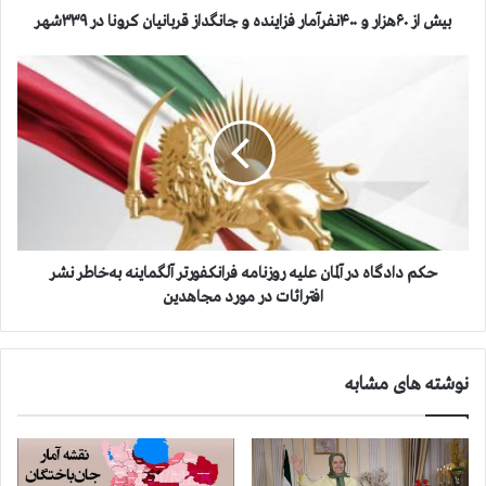
ا
بیش از ۶۰هزار و ۴۰۰نفرآمار فزاینده و جانگداز قربانیان کرونا در ۳۳۹شهر
ر
و
ح
۴
ک
۰
م
۰
د
ن
ا
ف
د
ر
گ
آ
ا
م
ه
ا
د
حکم دادگاه در آلمان علیه روزنامه فرانکفورتر آلگماینه به‌خاطر نشر
ر
ر
افترائات در مورد مجاهدین
ف
آ
ز
ل
ا
م
نوشته های مشابه
ی
ا
ن
ن
د
ع
ه
ل
و
ی