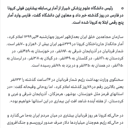
o رئیس دانشگاه علوم پزشکی شیراز از آمار بی‌سابقه بیشترین فوتی کرونا
در فارس در روز گذشته خبر داد و معاون این دانشگاه گفت، فارس وارد آمار
پنج رقمی ابتلا به کرونا شده است.
سازمان مجاهدین خلق ایران بعدازظهر امروز چهارشنبه ۴تیر ۱۳۹۹ اعلام کرد،
آمار جانگداز جان‌باختگان کرونا در ۳۳۹شهر ایران بیش از ۶۰هزار و ۷۰۰نفر است.
شمار قربانیان در آذربایجان شرقی به ۱۸۶۰نفر، در خوزستان به ۴۵۹۰نفر، در
کردستان به ۱۲۱۰نفر، در گلستان به ۱۴۹۰نفر، در گیلان به ۳۰۷۰نفر، در لرستان به
۲۱۵۰نفر، در همدان به ۱۳۵۰نفر و در یزد به ۷۸۰نفر رسیده است.
سخنگوی وزارت بهداشت رژیم شمار قربانیان در ۲۴ساعت گذشته را ۱۳۳نفر
یعنی بالاترین رقم در ۷۸روز گذشته اعلام کرد، اما روحانی وقیحانه گفت: «در
استانهای قرمز مثل خوزستان، بوشهر، هرمزگان، آذربایجان شرقی و غربی و
کردستان، از هفته آینده شاهد افت این بیماری در این استانها خواهیم بود».
در حالی‌که کرونا هر روز قربانیان بیشتری در میان مردم ایران به‌جا می‌گذارد و
در حالی‌که رژیم هم‌چنان میلیاردها دلار صرف صدور تروریسم و جنگ‌افروزی