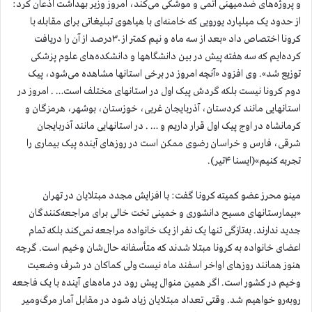
و پروژه‌های ضدمیهنی اتمی و موشکی می‌کند، امروز وزیر بهداشت اذعان کرد:
از حدود یک میلیارد یورویی که خامنه‌ای با هیاهوی تبلیغاتی برای مقابله با
کرونا اختصاص داد «بعد از سه ماه و نیم کمتر از ۳۰درصد از آن را دریافت
کرده‌ایم که سه هفته پیش در بین دانشگاهها و دانشکده‌های علوم پزشکی
توزیع شد». وی افزود «آنچه امروز در برخی استانها مشاهده می‌شود، پیک
دوم کرونا نیست بلکه گردش پیک اول در استانهای مختلف است… . امروز در
استانهایی مانند کردستان، آذربایجان غربی، خوزستان، بوشهر، هرمزگان و
کرمانشاه در اوج پیک اول قرار داریم و … . در استانهایی مانند آذربایجان
شرقی، فارس و خراسان رضوی ممکن است در روزهای آینده پیک بیماری را
تجربه کنیم»(ایسنا ۴تیر).
مینو محرز عضو کمیته کرونا گفت: با افزایش مجدد مبتلایان در تهران
«بیمارستانهای مسیح ‌دانشوری و خمینی تخت خالی برای مراجعه‌کنندگان
جدید ندارند. به‌تازگی تنها یک نفر از یک خانواده مراجعه نمی‌کند بلکه تمام
اعضای خانواده به کرونا مبتلا شدند که متأسفانه حال‌شان وخیم است. گرچه
هنوز همانند روزهای اواخر اسفند ماه نیست ولی کماکان در شرف وضعیت
وخیم در کشور است. اگر همین منوال پیش رود در ماه‌های آینده با یک فاجعه
روبه‌رو خواهیم شد. وقتی تعداد مبتلایان زیاد شود در مقابل آمار مرگ‌ومیر