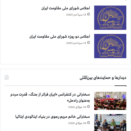
د
اجلاس شورای ملی مقاومت ایران
ر
11 سپتامبر 2025
م
و
ر
د
اجلاس دو روزه شورای ملی مقاومت ایران
م
11 سپتامبر 2025
ج
ا
ه
د
ی
دیدارها و حمایت‌های بین‌المللی
ن
سخنرانی در کنفرانس «ایران فراتر از جنگ، قدرت مردم
به‌عنوان راه‌حل»
18 جولای 2026
سخنرانی خانم مریم رجوی در بنیاد اینائودی ایتالیا
18 جولای 2026