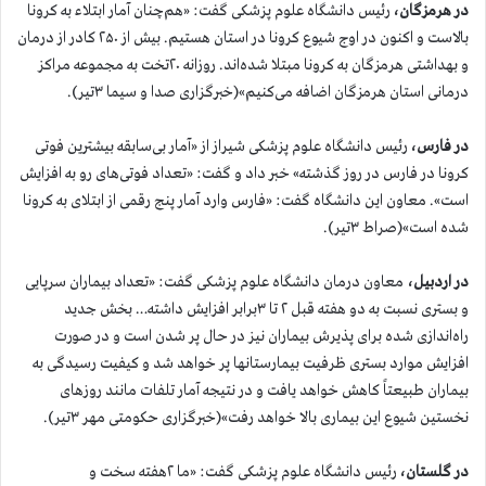
در هرمزگان،
رئیس دانشگاه علوم پزشکی گفت: «هم‌چنان آمار ابتلاء به کرونا
بالاست و اکنون در اوج شیوع کرونا در استان هستیم. بیش از ۲۵۰ کادر از درمان
و بهداشتی هرمزگان به کرونا مبتلا شده‌اند. روزانه ۲۰تخت به مجموعه مراکز
درمانی استان هرمزگان اضافه می‌کنیم»(خبرگزاری صدا و سیما ۳تیر).
در فارس،
رئیس دانشگاه علوم پزشکی شیراز از «آمار بی‌سابقه بیشترین فوتی
کرونا در فارس در روز گذشته» خبر داد و گفت: «تعداد فوتی‌های رو به افزایش
است». معاون این دانشگاه گفت: «فارس وارد آمار پنج رقمی از ابتلای به کرونا
شده است»(صراط ۳تیر).
در اردبیل،
معاون درمان دانشگاه علوم پزشکی گفت: «تعداد بیماران سرپایی
و بستری نسبت به دو هفته قبل ۲ تا ۳برابر افزایش داشته… بخش جدید
راه‌اندازی شده برای پذیرش بیماران نیز در حال پر شدن است و در صورت
افزایش موارد بستری ظرفیت بیمارستانها پر خواهد شد و کیفیت رسیدگی به
بیماران طبیعتاً کاهش خواهد یافت و در نتیجه آمار تلفات مانند روزهای
نخستین شیوع این بیماری بالا خواهد رفت»(خبرگزاری حکومتی مهر ۳تیر).
در گلستان،
رئیس دانشگاه علوم پزشکی گفت: «ما ۲هفته سخت و