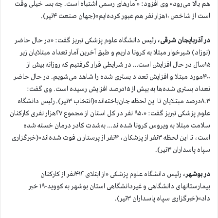
هم بالا می‌رود» وی افزود: «آمارهای رسمی اشتباه است. چه بسا خیلی وقت
است از شاخص ۱۰هزار نفر هم عبور کرده‌ایم»(جهان صنعت ۴تیر).
در آذربایجان شرقی،
رئیس دانشگاه علوم پزشکی تبریز گفت: «در حال حاضر
(نوزاد) شیرخوار مبتلا به کرونا داریم و طبق آخرین آمار تعداد مبتلایان زیر
۱۵سال در حال افزایش است… در شرایطی قرار گرفتیم که روزانه بیش از
۴۰۰مورد مبتلا و افزایش تعداد بستری شده را شاهد می‌شویم. در حال حاضر
تعداد بستری شده‌ها به بیش از ۱۵درصد افزایش رسیده است. وی گفت:
۸.۳درصد مبتلایان تا این لحظه جان‌باخته‌اند»(انتخاب ۳تیر). رئیس دانشگاه
علوم پزشکی تبریز گفت: «۹۵۰ نفر در کل استان از مجموع ۲۷هزار نفری کارکنان
سلامت مبتلا به ویروس کرونا شده‌اند… به‌شدت کادر درمان خسته شده
است، تا این لحظه ۳نفر از پزشکان، ۴نفر از پرستاران فوت شده‌اند»(خبرگزاری
سپاه پاسداران ۳تیر).
در بوشهر،
رئیس دانشگاه علوم پزشکی «از ابتلای ۴۱۲نفر از کارکنان
بیمارستانهای دانشگاهی و غیردانشگاهی استان بوشهر به کووید-۱۹ خبر
داد»(خبرگزاری سپاه پاسداران ۳تیر).