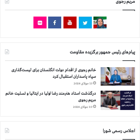
مریم رجوی
ر
م
۳
ا
۳
ی
۹
ن
ش
ه
ه
ب
ر
ه‌
خ
پیام‌های رئیس جمهور برگزیده مقاومت
ا
ط
ر
خانم رجوی از اقدام دولت انگلستان برای لیست‌گذاری
ن
سپاه پاسداران استقبال کرد
ش
13 جولای 2026
ر
درگذشت استاد هنرمند رضا اولیا در ایتالیا و تسلیت خانم
ا
مریم رجوی
ف
ت
10 جولای 2026
ر
ا
ئ
اجلاس رسمی شورا
ا
ت