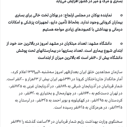
بستری و مرگ و میر در کشور افزایش می‌یابد
o نماینده بوکان در مجلس ارتجاع: در بوکان تخت خالی برای بستری
بیماران کرونایی وجود ندارد. به‌لحاظ تأمین دارو، تجهیزات پزشکی و امکانات
درمانی و بهداشتی با کمبودهای زیادی مواجه هستیم
o دانشگاه مشهد: تعداد مبتلایان در مشهد امروز در بالاترین حد خود از
ابتدای شیوع بیماری است. تعداد بستریها در بیمارستانهای تحت پوشش
دانشگاه بیش از ۶۰۰نفر است که بالاترین میزان از ابتداست
سازمان مجاهدین خلق ایران بعدازظهر امروز سه‌شنبه ۱۰تیر۱۳۹۹ اعلام کرد،
آمار جانگداز جان‌باختگان کرونا در ۳۴۱شهر ایران بیش از ۶۳هزار و ۲۰۰نفر است.
شمار قربانیان در آذربایجان شرقی به ۱۸۹۰نفر، در آذربایجان غربی به ۱۷۲۵نفر،
در تهران دست‌کم به ۱۶۴۰۰نفر، در چهارمحال و بختیاری به ۴۲۰نفر، در
کردستان به ۱۲۹۵نفر، در کهکیلویه و بویر احمد به ۳۲۵نفر، در لرستان به
۲۳۲۵نفر، در هرمزگان به ۶۲۵نفر رسیده است.
سخنگوی وزارت بهداشت رژیم شمار قربانیان در ۲۴ساعت گذشته را ۱۴۷نفر