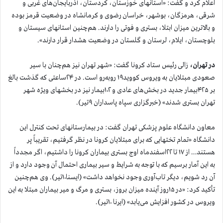
اعلام کرد و گفت: «استانهای خوزستان، کردستان، آذربایجان‌های غربی و
شرقی، هرمزگان، بوشهر، خراسان رضوی و کرمانشاه در وضعیت قرمز بوده
و بالاترین میزان ابتلا، بستری و فوتی را دارند. هم‌چنین استانهای سیستان و
بلوچستان، ایلام، لرستان و گلستان در وضعیت هشدار قرار دارند».
در تهران،
زالی رئیس ستاد کرونا گفت: «شهر تهران نیز هم‌چنان با سیر
صعودی مبتلایان به ویروس کووید۱۹ روبه‌رو است. در ۲۴ساعتی که گذشت بالغ
بر ۴۲۵بیمار جدید در بخش‌های عادی و ۱۰۲بیمار نیز در بخشهای ویژه شهر
تهران بستری شدند» (خبرگزاری سپاه پاسداران ۹تیر).
معاون دانشگاه علوم پزشکی تهران گفت: در بیمارستانهای تحت کنترل این
دانشگاه «تمام تختهایی که برای مبتلایان کرونا در نظر گرفتیم، تقریباً پر
هستند… از ۱۷ تا ۲۲اسفندماه اوج بستری بیماران کرونا را داشتیم، اگر مجدداً
به این آمار برسیم که با توجه به شرایط و سیر بیماری احتمال آن وجود دارد و از
آن رد شویم، دیگر تاب‌آوری وجود نخواهد داشت» (ایسنا۱۰تیر). وی هم‌چنین
تأکید کرد: «در ۱۵روز آینده میزان بروز، بستری و مرگ و میر بیماران مبتلا به این
ویروس در کشور افزایش می‌یابد» (ایرنا ۱۰تیر).