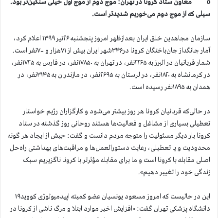
o معاون ستاد کرونا در تهران: موج دوم از موج اول خیلی سنگین‌تر بود.
سیلی که از موج دوم می‌خوریم شدیدتر است.
سازمان مجاهدین خلق ایران بعدازظهر امروز پنجشنبه ۲۶تیر ۱۳۹۹ اعلام کرد،
آمار جانگداز جان‌باختگان کرونا در۳۴۶شهر ایران بیش از ۷۱هزار و ۷۰۰نفر است.
شمار قربانیان در البرز به ۲۲۶۵نفر، در تهران به ۱۷۸۵۰نفر، در فارس به ۱۷۲۵نفر،
در کرمانشاه به ۱۸۲۰نفر، در لرستان به ۲۶۹۵نفر، در مازندران به ۳۱۴۵نفر، در
همدان به ۱۸۹۵نفر رسیده است.
در حالی‌که قربانیان کرونا هر روز بیشتر می‌شود و کارگزاران رژیم خواستار
تعطیلی بسیاری از مشاغل و فعالیت‌ها هستند روحانی روز گذشته در ستاد
کرونا بار دیگر مسئولیت را متوجه مردم دانست و گفت: «بیش از ایجاد هر گونه
محدودیت و یا تعطیلی، رعایت دستورالعمل‌ها و مراقبت‌های بهداشتی راه‌حل
اصلی مقابله با کرونا است و ما برای مقابله مؤثرتر با کرونا ناگزیریم سبک
زندگی خود را تغییر دهیم».
این در حالیست که امروز مسعود یونسیان عضو کمیته اپیدمیولوژی کووید۱۹
دانشگاه پزشکی تهران گفت: «افزایش اخیر موارد ابتلا و مرگ ناشی از کرونا در