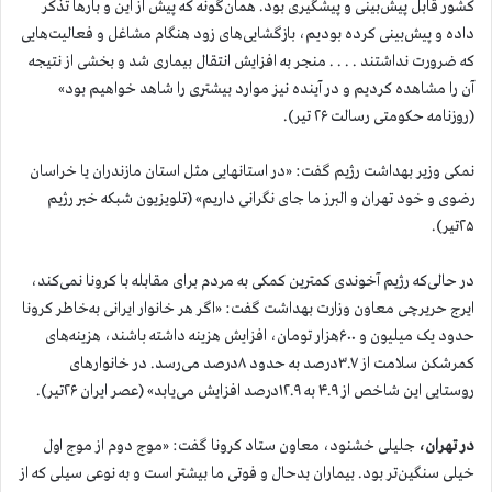
کشور قابل پیش‌بینی و پیشگیری بود. همان‌گونه که پیش از این و بار‌ها تذکر
داده و پیش‌بینی کرده بودیم، بازگشایی‌های زود هنگام مشاغل و فعالیت‌هایی
که ضرورت نداشتند . . . . منجر به افزایش انتقال بیماری شد و بخشی از نتیجه
آن را مشاهده کردیم و در آینده نیز موارد بیشتری را شاهد خواهیم بود»
(روزنامه حکومتی رسالت ۲۶ تیر).
نمکی وزیر بهداشت رژیم گفت: «در استانهایی مثل استان مازندران یا خراسان
رضوی و خود تهران و البرز ما جای نگرانی داریم» (تلویزیون شبکه خبر رژیم
۲۵تیر).
در حالی‌که رژیم آخوندی کمترین کمکی به مردم برای مقابله با کرونا نمی‌کند،
ایرج حریرچی معاون وزارت بهداشت گفت: «اگر هر خانوار ایرانی به‌خاطر کرونا
حدود یک میلیون و ۶۰۰هزار تومان، افزایش هزینه داشته باشند، هزینه‌های
کمرشکن سلامت از ۳.۷درصد به حدود ۸درصد می‌رسد. در خانوارهای
روستایی این شاخص از ۴.۹ به ۱۲.۹درصد افزایش می‌یابد» (عصر ایران ۲۶تیر).
در تهران،
جلیلی خشنود، معاون ستاد کرونا گفت: «موج دوم از موج اول
خیلی سنگین‌تر بود. بیماران بدحال و فوتی ما بیشتر است و به نوعی سیلی که از