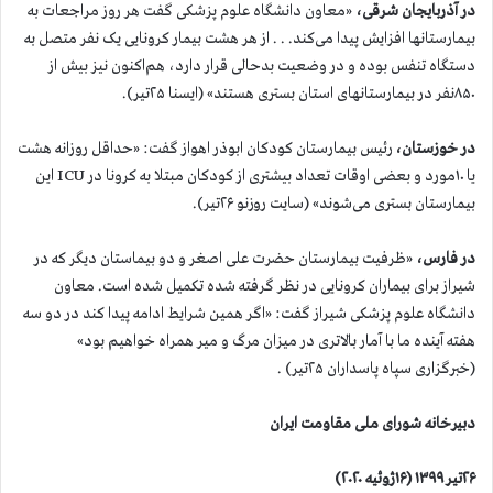
در آذربایجان شرقی،
«معاون دانشگاه علوم پزشکی گفت هر روز مراجعات به
بیمارستانها افزایش پیدا می‌کند. . . از هر هشت بیمار کرونایی یک نفر متصل به
دستگاه تنفس بوده و در وضعیت بدحالی قرار دارد، هم‌اکنون نیز بیش از
۸۵۰نفر در بیمارستانهای استان بستری هستند» (ایسنا ۲۵تیر).
در خوزستان،
رئیس بیمارستان کودکان ابوذر اهواز گفت: «حداقل روزانه هشت
یا ۱۰مورد و بعضی اوقات تعداد بیشتری از کودکان مبتلا به کرونا در ICU این
بیمارستان بستری می‌شوند» (سایت روزنو ۲۶تیر).
در فارس،
«ظرفیت بیمارستان حضرت علی اصغر و دو بیماستان دیگر که در
شیراز برای بیماران کرونایی در نظر گرفته شده تکمیل شده است. معاون
دانشگاه علوم پزشکی شیراز گفت: «اگر همین شرایط ادامه پیدا کند در دو سه
هفته آینده ما با آمار بالاتری در میزان مرگ و میر همراه خواهیم بود»
(خبرگزاری سپاه پاسداران ۲۵تیر) .
دبیرخانه شورای ملی مقاومت ایران
۲۶تیر ۱۳۹۹ (۱۶ژوئیه ۲۰۲۰)