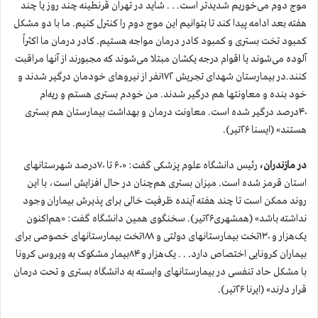
موج دوم می‌خوریم شدیدتر است. . . شاید در تهران قرنطینه چند روز یا چند
هفته بعد ادامه پیدا کند تا بتوانیم این موج دوم را کنترل کنیم. ما با دو مشکل
کمبود تخت بستری و کمبود کادر درمان مواجه هستیم. کادر درمان ما اکثراً
آلوده می‌شوند یا اقوام درجه یکشان مبتلا می‌شوند که مجبورند از آنها مراقبت
کنند.در بیمارستان شهدای تجریش ۱۷۲نفر از نیروهای خودمان درگیر شدند و
خود بنده و معاونتها هم درگیر شدند. من خودم بستری هستم و ریه‌ام
۴۰درصد درگیر شده است. معاونت درمان و بهداشت بیمارستان هم بستری
هستند» (ایسنا ۲۶تیر).
در مازندران،
رئیس دانشگاه علوم پزشکی گفت: «۶۰ تا ۷۰درصد شهرستانهای
استان قرمز شده است. میزان بستری هم‌چنان در حال افزایش است، با این
روند ممکن است تا چند هفته آینده ظرفیت خالی برای پذیرش بیماران وجود
نداشته باشد» (همشهری۲۶تیر). سخنگوی همین دانشگاه گفت: «هم‌اکنون
یک‌هزار و ۱۳۰تخت بیمارستانهای دولتی و ۱۸۸تخت بیمارستانهای خصوصی برای
بیماران کرونایی اختصاص دارد. . . یک‌هزار و ۸۴بیمار مشکوک به ویروس کرونا
با مشکل حاد تنفسی در بیمارستانهای وابسته به دانشگاه بستری و تحت درمان
قرار دارند» (ایرنا ۲۶تیر).