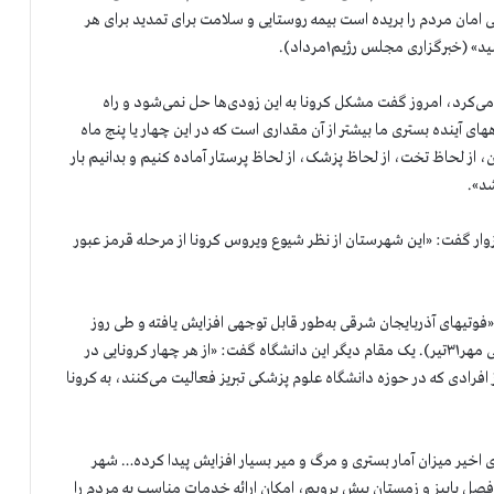
نی امان مردم را بریده است بیمه روستایی و سلامت برای تمدید برای هر
 می‌کرد، امروز گفت مشکل کرونا به این زودی‌ها حل نمی‌شود و راه
ههای آینده بستری ما بیشتر از آن مقداری است که در این چهار یا پنج ماه
 از لحاظ تخت، از لحاظ پزشک، از لحاظ پرستار آماده کنیم و بدانیم بار
شد».
ار گفت: «این شهرستان از نظر شیوع ویروس کرونا از مرحله قرمز عبور
فوتیهای آذربایجان شرقی به‌طور قابل توجهی افزایش یافته و طی روز
گذشته بی‌سابقه بوده و رکورد شکسته شد» (خبرگزاری حکومتی مهر۳۱تیر). یک مقام دیگر این دانشگاه گفت: «از هر چهار کرونایی در
ک نفر در بخش مراقبتهای ویژه بستری است. ۱۵۰۰نفر از افرادی که در حوزه دانشگاه علوم پزشکی تبریز فعالیت می‌کنند، به کرونا
خیر میزان آمار بستری و مرگ و میر بسیار افزایش پیدا کرده… شهر
صل پاییز و زمستان پیش برویم، امکان ارائه خدمات مناسب به مردم را