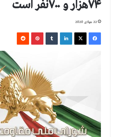
۷۴هزار و ۷۰۰نفر است
22 جولای 2020
فیس بوک
X
لینکدین
‫تامبلر
‫پین‌ترست
‫رددیت