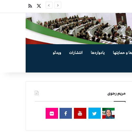
X
خوراک
ها و حمایتها
یادواره‌ها
انتشارات
ویدئو
مریم رجوی