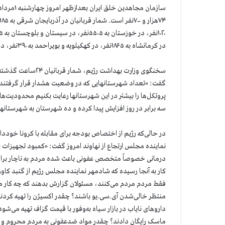
در کرمانشاه به ۱۸۶۵نفر، در کهکیلویه و بویراحمد به ۳۹۰نفر، در گیلان به ۳۳۴۵نفر و در مرکزی به ۷۹۵نفر رسیده است.
پروتکل‌ها را بیشتر در این شهرستانها رعایت بکنیم محدودیت‌های
سه برابر در روز افزایش پیدا کرده و ده شهرستان به شهرستانهای ق
در حالی‌که رژیم از اختصاص بودجه برای مقابله با کرونا خودد
نماینده مجلس ارتجاع از نهاوند امروز گفت: «کمبود تجهیزات پ
کار به آنجا رسیده که شادمهر نماینده مجلس رژیم از گنبد کاوو
فقط مردم مردم می‌کنند، مسئولان گزارش بدهند که چه کار می
منتظر خالی‌شدن آی.سی.یو باشند؟ چقدر اکسیژن را تهیه کردند
داروهای نایاب در بازار سیاه به‌وفور با قیمت گزاف تهیه می
ماسک رایگان دادند؟ چقدر مواد ضدعفونی به مردم محروم و ض