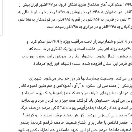
سازمان مجاهدین خلق ایران بعدازظهر امروز چهارشنبه ۱مرداد۱۳۹۹ اعلام کرد آمار جانگداز جان‌باختگان کرونا در ۳۴۷شهر ایران بیش از
۷۴هزار و ۷۰۰نفر است. شمار قربانیان در آذربایجان شرقی به ۲۱۸۵نفر، در اصفهان به ۳۴۵۰نفر، در بوشهر به ۷۹۵نفر، در خراسان شمالی به
۱۰۲۰نفر، در خوزستان به ۵۵۰۵نفر، در سیستان و بلوچستان به ۲۳۰۵نفر، در فارس به ۱۸۵۴نفر، در قم به ۴۱۸۵نفر، در کردستان به ۱۵۱۵نفر،
سخنگوی وزارت بهداشت رژیم، شمار قربانیان ۲۴ساعت گذشته را ۲۱۹نفر و شمار بیماران تحت مراقبت ویژه را ۳۶۰۹نفر اعلام کرد. و
گفت: «تعداد شهرستانهایی که در وضعیت هشدار قرار گرفتند ۴۰درصد روند افزایشی داشته است و این یک تلنگری بر ما است که
 بیشتری اعمال بشود… به‌عنوان مثال در مازندران آمار بستری روزانه به
رمز این استان افزوده شده است» (شبکه خبر رژیم۱مرداد).
اری می‌کند، وضعیت بیمارستانها هر روز خراب‌تر می‌شود. شهبازی
زشکی از جمله سی ‌تی اسکن، ام آر آی، آمبولانس و هم‌چنین کمبود کادر
درمانی خصوصاً متخصص عفونی باعث شده مردم به ناچار برای درمان به شهرهای اطراف مراجعه کنند» (رادیو فرهنگ رژیم ۱مرداد).
س می‌گوید: «مسئولان یاد گرفتند همه چیز را به گردن مردم بیاندازند
‌کنند و چه کار کردند؟چقدر آی‌سی‌یو دادند؟ تا کی مردم در صف مرگ
؟ مردم از بی‌اکسیژنی مردند. گزارش بدهند چقدر تمهید دارو کردند؟
‌شود، چقدر کانکس یا چادر برای اقشار ضعیف جامعه فراهم کردند؟ چقدر
عیف دادند؟ مردم حتی توانایی خرید ماسک را هم ندارند، کمی به خود