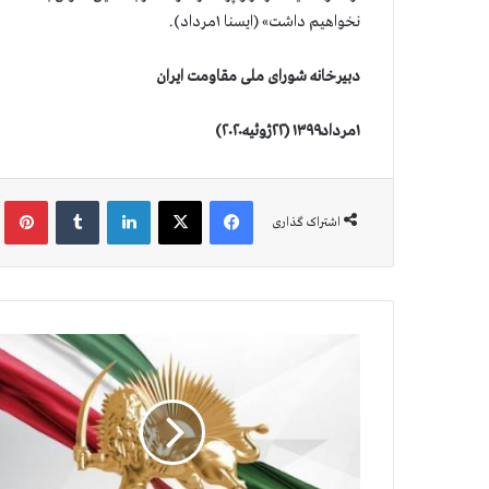
نخواهیم داشت» (ایسنا ۱مرداد).
دبیرخانه شورای ملی مقاومت ایران
۱مرداد۱۳۹۹ (۲۲ژوئیه۲۰۲۰)
فیس بوک
X
لینکدین
‫تامبلر
‫پین
اشتراک گذاری
آ
م
ا
ر
ق
ر
ب