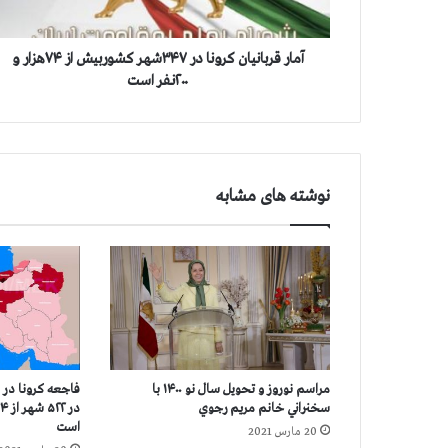
ا
ن
ی
آمار قربانیان کرونا در ۳۴۷شهر کشوربیش از ۷۴هزار و
ا
۲۰۰نفر است
ن
ک
ر
و
ن
نوشته های مشابه
ا
د
ر
۳
۴
۷
ش
ه
ر
مراسم نوروز و تحویل سال نو ۱۴۰۰ با
فاجعه كرونا در اي
ک
سخنراني خانم مريم رجوي
ش
است
20 مارس 2021
و