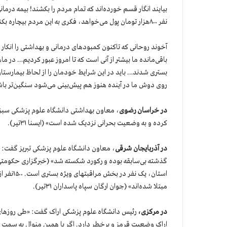
بیایند انگار قسم خورده‌اند که تمام مردم را بکشند! بیمه درما
نفر ۸۰۰هزار تومان پول می‌خواهد، فکری به این مردم بیچاره بکنید» (خبرگزاری مجلس رژیم۱مرداد).
آخوند روحانی که تاکنون کمبودهای درمانی و بهداشتی را انکار
باقی‌مانده ما بیشتر از آنی است که تا امروز عبور کردیم… در ما
بستری شدند… باید در این شرایط خودمان را از لحاظ بیمارستان،
روی دوش ما در آینده هنوز هم پیش‌بینی می‌شود سنگین‌تر با
در خراسان رضوی
، معاون بهداشتی دانشگاه علوم پزشکی سبزو
کرده و به وضعیت بحرانی نزدیک شده است» (ایسنا ۳۱تیر).
در آذربایجان شرقی
، معاون دانشگاه علوم پزشکی تبریز گفت: «
استان، ی
مبتلا شده‌اند» (جوان ارگان سپاه پاسداران ۳۱تیر).
در مرکزی،
رئیس دانشگاه علوم پزشکی اراک گفت: «طی روزهای ا
اراک وضعیت قرمز و پرخطر دارد. اگر با همین منوال به سمت ف