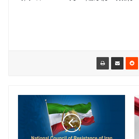
‌ترست
‫رددیت
اشتراک گذاری از طریق ایمیل
چاپ
ب
ا
ز
ه
م
ی
ک