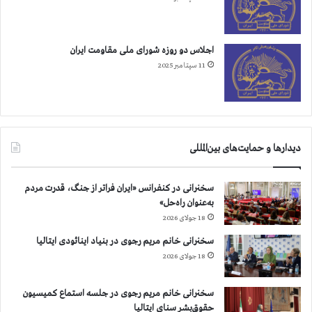
ش
ن
ا
و
ن
ف
د
ا
اجلاس دو روزه شورای ملی مقاومت ایران
ه
ر
11 سپتامبر 2025
ش
س
د
دیدارها و حمایت‌های بین‌المللی
سخنرانی در کنفرانس «ایران فراتر از جنگ، قدرت مردم
به‌عنوان راه‌حل»
18 جولای 2026
سخنرانی خانم مریم رجوی در بنیاد اینائودی ایتالیا
18 جولای 2026
سخنرانی خانم مریم رجوی در جلسه استماع کمیسیون
حقوق‌بشر سنای ایتالیا