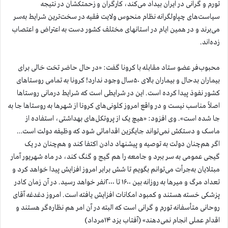
تورم و گرانی در ایران بیداد می‌کند، کارگران و زحمتکشان در نتیجه
سیاست‌های چپاولگرانه نظام منحوس ولایت فقیه در سخت‌ترین شرایط به‌سر
می‌برند و در همین ایام در استانهای مختلف کشور دست به اعتراض و اعتصاب
زده‌اند.
محبوب‌فر عضو ستاد مقابله با کرونا گفت: «در حال حاضر تخت خالی برای
بیماران بدحال و بیماران بالای ۵۰سال وجود ندارد! کرونا به تمامی روستاهای
کشور نفوذ پیدا کرده است. این در شرایطی است که شرایط درمانی روستاها
اصلاً مناسب نیست و در واقع امروز کلونی‌های کرونا از شهر‌ها به روستا‌ها جا به
جا شده است». وی افزود: «هیچ یک از پروتکل‌های بهداشتی، استفاده از
ماسک و دستکش نمی‌تواند جایگزین اقداماتی شود که وظیفه دولت است…
اگر هم‌چنان دولت به توصیه و پیشنهاد دادن اکتفا کند و هم‌چنان در یک
گیجی عمومی به سر ببرد و جامعه را هم گیج و گنگ کند، در ماه شهریور آمار
مبتلایان به‌جرأت می‌توانم بگویم تا شش برابر امروز افزایش پیدا خواهد کرد و
تعداد مرگ و میر‌ها به روزانه بین ۱۶۰۰ تا ۲۰۰۰نفر خواهد رسید. در آن زمان کادر
پزشکی خسته هستند و کمبود امکانات افزایش یافته است. امروز دغدغه آقای
روحانی متأسفانه تورم و گرانی است که البته در آن امر هم نظاره‌گر هستند و
اقدام عملی انجام نمی‌دهند» (آفتاب یزد ۱۴مرداد)