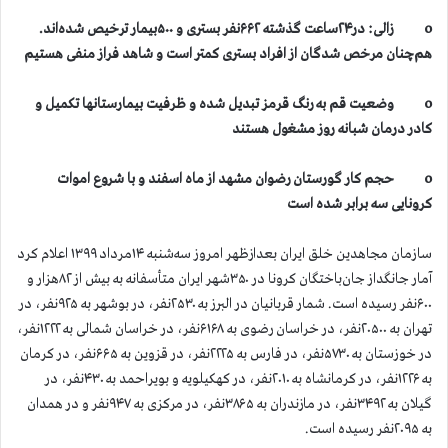
o زالی: در۲۴ساعت گذشته ۶۶۲نفر بستری و ۵۰۰بیمار ترخیص شده‌اند.
هم‌چنان مرخص شدگان از افراد بستری کمتر است و شاهد فراز منفی هستیم
o وضعیت قم به رنگ قرمز تبدیل شده و ظرفیت بیمارستانها تکمیل و
کادر درمان شبانه روز مشغول هستند
o
حجم کار گورستان رضوان مشهد از ماه اسفند و با شروع اموات
کرونایی سه برابر شده است
سازمان مجاهدین خلق ایران بعدازظهر امروز سه‌شنبه ۱۴مرداد ۱۳۹۹ اعلام کرد
آمار جانگداز جان‌باختگان کرونا در ۳۵۰شهر ایران متأسفانه به بیش از ۸۲هزار و
۶۰۰نفر رسیده است. شمار قربانیان در البرز به ۲۵۳۰نفر، در بوشهر به ۹۲۵نفر، در
تهران به ۲۰۵۰۰نفر، در خراسان رضوی به ۶۱۶۸نفر، در خراسان شمالی به ۱۲۲۲نفر،
در خوزستان به ۵۷۳۰نفر، در فارس به ۲۲۲۵نفر، در قزوین به ۶۶۵نفر، در کرمان
به ۱۲۲۶نفر، در کرمانشاه به ۲۰۱۰نفر، در کهکیلویه و بویراحمد به ۴۳۰نفر، در
گیلان به ۳۴۹۲نفر، در مازندران به ۳۸۶۵نفر، در مرکزی به ۹۴۷نفر و در همدان
به ۲۰۹۵نفر رسیده است.