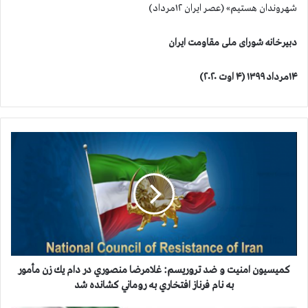
شهروندان هستیم» (عصر ایران ۱۲مرداد)
دبیرخانه شورای ملی مقاومت ایران
۱۴مرداد ۱۳۹۹ (۴ اوت ۲۰۲۰)
ک
م
ی
س
ی
و
ن
ا
م
ن
کمیسیون امنیت و ضد تروریسم: غلامرضا منصوري در دام يك زن مأمور
ی
به نام فرناز افتخاري به روماني كشانده شد
ت