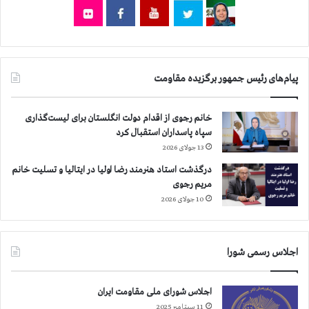
ف
ر
ر
خ
ن
و
ا
ز
ز
س
پیام‌های رئیس جمهور برگزیده مقاومت
ا
ت
ف
ا
ت
ن
خانم رجوی از اقدام دولت انگلستان برای لیست‌گذاری
خ
و
سپاه پاسداران استقبال کرد
ا
ب
13 جولای 2026
ر
و
ي
درگذشت استاد هنرمند رضا اولیا در ایتالیا و تسلیت خانم
ش
ب
مریم رجوی
ه
ه
ر
10 جولای 2026
ر
و
و
ه
م
ر
اجلاس رسمی شورا
ا
م
ن
ز
ي
گ
اجلاس شورای ملی مقاومت ایران
ك
ا
11 سپتامبر 2025