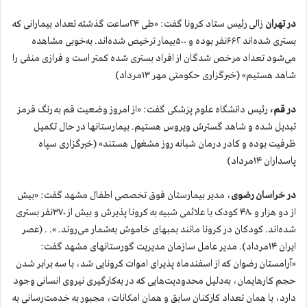
در تهران
زالی رئیس ستاد کرونا گفت: «طی ۲۴ساعت گذشته تعداد بیمارانی که
بستری شده‌اند ۶۶۲نفر بوده و ۵۰۰بیمار ترخیص شده‌اند. به‌خوبی مشاهده
می‌شود تعداد مرخص شدگان از افراد بستری شده کمتر است و فرازی منفی را
شاهد هستیم» (خبرگزاری حکومتی مهر ۱۳مرداد)
در قم،
رئیس دانشگاه علوم پزشکی گفت: «از امروز وضعیت قم به رنگ قرمز
تبدیل شده و شاهد گسترش ویروس هستیم. بیمارستانها در حال تکمیل
ظرفیت بوده و کادر درمان شبانه روز مشغول هستند» (خبرگزاری سپاه
پاسداران ۱۴مرداد)
در خراسان رضوی
، مدیر بیمارستان فوق تخصصی اطفال مشهد گفت: «بیش
از دو هزار و ۴۸۰ کودک با علائمی شبیه به کرونا پذیرش و بیش از ۳۷۰نفر بستری
شده‌اند. کودکان در کرونا مانند بمبهای خاموش به‌شمار می‌روند. ». . (عصر
ایران ۱۴مرداد). مدیر عامل سازمان مدیریت گورستانهای مشهد گفت:
«آرامستان رضوان که از اسفندماه پذیرای اموات کرونایی شد، با سه برابر شدن
حجم کارهایمان، به‌دلیل محدودیت‌هایی که در به‌کارگیری نیروی انسانی وجود
دارد، با همان تعداد کارکنان سابق و همان امکانات، مجبور به خدمت‌رسانی به