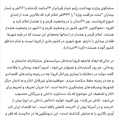
سخنگوی وزارت بهداشت رژیم شمار قربانیان ۲۴ساعت گذشته را ۲۱۲نفر و شمار
بیماران ”تحت مراقبت ویژه“ را ۴۱۳۲نفر اعلام کرد که بالاترین عدد از ابتدای
شیوع کروناست. وی ۲۶استان را در وضعیت قرمز و یا هشدار اعلام کرد و
افزود: «هم‌اکنون ۱۷۰شهر کشور در وضعیت قرمز و ۱۰۱شهر در وضعیت هشدار
هستند. اعلام قرمز و هشدار در استانها به‌معنای این نیست که در بقیه شهرها
فقدان بیماری را داریم. هیچ شهری در کشور عاری از کرونا نیست و تمام مناطق
کشور آلوده هستند» (ایرنا ۱۴مرداد).
در حالی‌که ابعاد فاجعه کرونا به‌خاطر سیاست‌های جنایتکارانه خامنه‌ای و
روحانی، هر روز گسترده‌تر و عمیق‌تر می‌شود، امروز آخوند روحانی با وقاحت
گفت دولت در «مقابله با بیماری ویرانگر کرونا چه در زمینه پیامدهای اقتصادی
و چه در زمینه حفظ سلامت مردم، موفقیت‌های غیرقابل انکار و به اذعان دیگر
کشورها پیشرفت‌های چشمگیری داشته است، اما جریان تحریف و تحریم برای
انکار و تضعیف این موضوع که یک دستاورد داخلی و بین‌المللی محسوب
می‌شود، تلاش می‌کند». وی افزود «تولید ناخالص داخلی در اروپا بیش از
۱۰درصد و در آمریکا بیش از ۳۰درصد کاهش یافته است… اما اقتصاد ایران تاب
آوری بالاتری را به نمایش گذاشته است». این دروغگویی‌ها در حالیست که فقر و