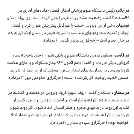
در ایلام،
رئیس دانشگاه علوم پزشکی استان گفت: «داده‌های آماری در
۴۸ساعت گذشته وضعیت هشدار را به قرمز تبدیل کرده است. وی روند ابتلا و
فوتیهای ناشی از این ویروس خبیث را غیرقابل پیش‌بینی عنوان کرد و گفت:
ایجاد و تمدید محدودیتهای متناسب با شرایط قرمز در استان ایلام نیز به جد
در حال انجام است» (خبرگزاری نیروی قدس ۲۱مرداد).
در فارس،
معاون درمان دانشگاه علوم پزشکی شیراز از جان باختن ۱۱بیمار
کرونایی دیگر خبر داد و گفت: «هم اکنون ۹۶۳بیمار مشکوک و یا دارای علامت
کرونا ویروس در بیمارستانهای استان بستری هستند که از این تعداد، شرایط
جسمی ۱۰۶بیمار وخیم گزارش‌شده است» (خبرگزاری حکومتی مهر ۲۲مرداد).
در سمنان،
استاندار گفت: «روند شیوع کرونا ویروس در هفته‌های گذشته در
استان سمنان شدت گرفته و نیاز است برنامه‌های ویژه‌یی برای جلوگیری از
تشدید این روند در ماههای محرم و صفر امسال اتخاذ شود. اگر روند شیوع
کرونا جدی گرفته نشود، در آینده نزدیک شاهد افزایش تلفات و تعداد ابتلا
خواهیم بود» (خبرگزاری س‍پاه پاسداران ۲۱مرداد).