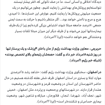
دیدگاه اخلاقی و انسانی است. ما در صف نانوایی که ۱۰نفر بیشتر نیستند
نتوانسته‌ایم پروتکل‌های بهداشتی را رعایت کنیم، چطور می‌توانیم در یک
جمعیت میلیونی پروتکل‌ها را رعایت کنیم. عوارض این خسارت‌ها، نا امیدی،
هرج و مرج و ناامنی خواهد بود… اگر منتظر باشیم با حرکت به سمت ایمنی
جمعی ۷۰درصد جامعه مبتلا شوند اشتباهی بزرگی کرده‌ایم زیرا از یک‌طرف
بیمارستانها لبریز می‌شوند و از طرف دیگر این میزان مبتلا تلفات بسیار
وحشتناکی هم خواهد داشت» (ایرنا ۲۲مرداد).
حریرچی، معاون وزارت بهداشت رژیم از جان باختن ۴پزشک و یک پرستار تنها
در روز شنبه ۱۸مرداد خبر داد و گفت: «همه‌شان رتبه‌های بالای تخصص بودند»
(شبکه خبر رژیم ۲۱مرداد
).
در اصفهان،
سخنگوی وزارت بهداشت رژیم گفت: «شاهد رشد ۲۵درصدی
موارد ابتلا و بستری در استان اصفهان ظرف شش هفته گذشته هستیم.در حال
حاضر ۱۱شهرستان این استان در وضعیت قرمز و ۵شهرستان در وضعیت
هشدار قرار دارند. در شهرستانهای پرجمعیت و پرتردد مثل اصفهان، خمینی
شهر، نجف آباد، شهرضا، لنجان، فلاورجان، مبارکه و شاهین شهر، وضعیت
بیماری حساس‌تر و شکننده‌تر است» (ایرنا ۲۲مرداد).