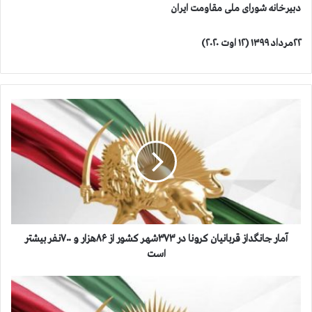
دبیرخانه شورای ملی مقاومت ایران
۲۲مرداد ۱۳۹۹ (۱۲ اوت ۲۰۲۰)
آ
م
ا
ر
ج
ا
ن
گ
د
ا
آمار جانگداز قربانیان کرونا در ۳۷۳شهر کشور از ۸۶هزار و ۷۰۰نفر بیشتر
ز
است
ق
ر
ا
ب
ع
ا