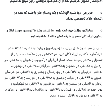
۳۰درصد را تحویل گرفتیم بعد از آن هم هنوز دریافتی از این مبلغ نداشتیم
o حریرچی: روز شنبه ۴پزشک و یک پرستار جان باختند که همه در
رتبه‌های بالای تخصصی بودند
o سخنگوی وزارت بهداشت رژیم: ما شاهد رشد ۲۵درصدی موارد ابتلا و
بستری در استان اصفهان ظرف شش هفته گذشته هستیم
سازمان مجاهدین خلق ایران بعدازظهر امروز چهارشنبه ۲۲مرداد ۱۳۹۹ اعلام
کرد آمار جانگداز جان‌باختگان کرونا در ۳۷۳شهر ایران متأسفانه به بیش از
۸۷هزار و ۳۰۰نفر رسیده است. شمار قربانیان در آذربایجان شرقی به ۲۵۰۰نفر، در
اردبیل به ۱۰۲۵نفر، در اصفهان به ۳۸۲۸نفر، در ایلام به ۶۹۰نفر، در بوشهر به
۱۰۵۰نفر، در تهران به ۲۱۴۷۰نفر، در چهارمحال و بختیاری به ۵۷۷نفر، در خراسان
جنوبی به ۴۴۴نفر، در خراسان رضوی به ۶۳۸۸نفر، در خوزستان به ۶۰۴۲نفر، در
زنجان به ۸۲۱نفر، در سمنان به ۱۰۹۰نفر، در قزوین به ۷۳۶نفر، در کهکیلویه و
بویراحمد به ۴۸۵نفر، در گیلان به ۳۶۷۷نفر، در مازندران به ۴۰۹۹نفر، در مرکزی
به ۱۰۴۳نفر و در یزد به ۹۹۰نفر رسیده است.