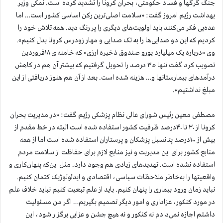
جنگ گرگها و فساد حکومتی، بحران کرونا را تشدید کرده است. نمکی وزیر
بهداشت رژیم امروز گفت: «سلامت اصلی‌ترین رکن اساسی کشور است… اما
عده‌یی فکر می‌کنند باید اولویت‌های دیگری را پر رنگ دید. همه تلاش خود را
کردیم که این دو صدایی‌ها را به تک صدایی و مهار زودرس کرونا بدل کنیم».
وی «درباره یک میلیارد یورو صندوق ذخیره ارزی» که خامنه‌ای ۱۸فروردین
تصویب کرد گفت تنها «۳۰ درصد را تحویل گرفتیم که بیشتر آن هم در کاهش
درآمدهای بیمارستانها و… هزینه شده است. بعد از آن هم هنوز دریافتی از این
مبلغ نداشتیم».
مصطفی معین رئیس شورای عالی نظام پزشکی رژیم گفت: «در مدیریت بحران
کرونا از ۳۰ تا ۴۰درصد ظرفیت کشور استفاده شده است البته در خط مقدم از
بیش از ۱۰۰درصد پتانسیل پزشکان و پرستاران استفاده شده است اما از همه
منابع کشور برای این مدیریت و نیز منابع لازم برای حفاظت از سلامت مردم
استفاده نشده است. تهدیدهای زیادی هم وجود دارد. مثل این‌که پنهان‌کاری و
واقعیتها را به‌خاطر ملاحظات سیاسی، اقتصادی و ایدئولوژیک کتمان کنیم.
نباید زمان ورود بیماری را پنهان کنیم. باید از علم تبعیت کنیم نباید خلاف علم
در مورد کنکور، عزاداری و امور دیگر تصمیم بگیریم… اگر من مسئولیت
داشتم اجازه نمی‌دادم نه کنکور و نه هیچ جشن و عزایی برگزار شود، این