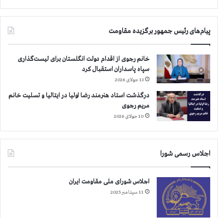
س
ر
ت
س
ی
پیام‌های رئیس جمهور برگزیده مقاومت
ز
د
ه
خانم رجوی از اقدام دولت انگلستان برای لیست‌گذاری
م
سپاه پاسداران استقبال کرد
ی
13 جولای 2026
ن
درگذشت استاد هنرمند رضا اولیا در ایتالیا و تسلیت خانم
ر
مریم رجوی
و
ز
10 جولای 2026
خ
و
د
اجلاس رسمی شورا
اجلاس شورای ملی مقاومت ایران
11 سپتامبر 2025