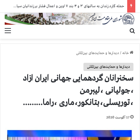
حمله گارد زندان به سالنهای ۳ و ۴ بند ۷ اوین و اعمال فشار بر زندانیان سیاسی در شهرهای مختلف
جستجو برای
منو
خانه
/
دیدارها و حمایت‌های بین‌المللی
دیدارها و حمایت‌های بین‌المللی
سخنرانان گردهمایی جهانی ایران ازاد
،جولیانی ،لیبرمن
،توریسلی،بتانکور،ماری ،راما………
17 آگوست 2020