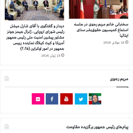
ن
۲
ف
ش
ت
ه
و
ر
سخنرانی خانم مریم رجوی در جلسه
دیدار و گفتگوی با آقای شارل میشل
گ
ک
استماع کمیسیون حقوق‌بشر سنای
رئیس شورای اروپایی، ژنرال جیمز جونز
ا
ایتالیا
ش
مشاور پیشین امنیت ملی رئیس جمهور
ز
و
آمریكا و کیث کیلاگ نماینده رییس
16 جولای 2026
و
ر
جمهور در امور اوکراین (۲۰۲۵)
پ
ا
23 ژوئن 2026
ت
ز
ر
۹
و
۰
مریم رجوی
ش
ه
ی
ز
م
ا
ی
ر
د
و
ر
۱
۲
۰
۳
۰
پیام‌های رئیس جمهور برگزیده مقاومت
ش
ن