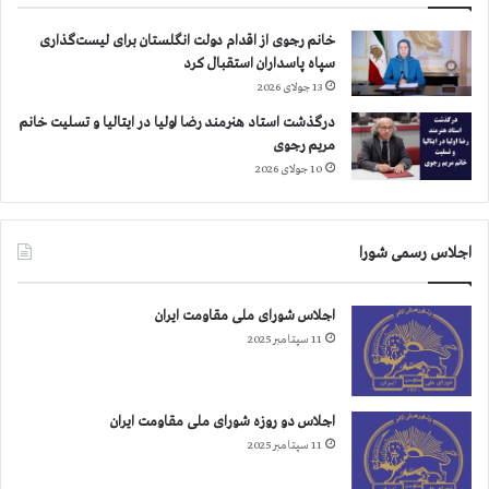
ه
ف
ر
ر
خانم رجوی از اقدام دولت انگلستان برای لیست‌گذاری
و
ب
سپاه پاسداران استقبال کرد
۱
ی
13 جولای 2026
۲
ش
درگذشت استاد هنرمند رضا اولیا در ایتالیا و تسلیت خانم
ا
ت
مریم رجوی
س
ر
ت
ا
10 جولای 2026
ا
س
ن
ت
اجلاس رسمی شورا
اجلاس شورای ملی مقاومت ایران
11 سپتامبر 2025
اجلاس دو روزه شورای ملی مقاومت ایران
11 سپتامبر 2025