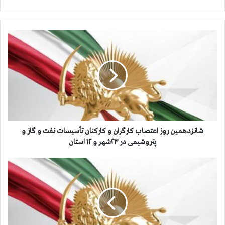
ش
ا
ن
ز
د
ه
م
ی
ن
ر
شانزدهمین روز اعتصاب کارگران و کارکنان تأسیسات نفت و گاز و
و
پتروشیمی در ۲۳شهر و ۱۲ استان
ز
ا
آ
ع
م
ت
ا
ص
ر
ا
ج
ب
ا