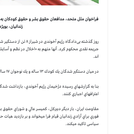
فراخوان ملل متحد، مدافعان حقوق بشر و حقوق كودكان به اقدام
زندانيان، بویژ
جریمه نقدی محكوم کرد. آنها متهم به «اخلال در نظم و آسا
اند.
در ميان دستگير شدگان يك كودك ۱۳ ساله و يك نوجوان ۱۷ ساله به چشم ميخورد كه هر يك به ۳ سال حبس تعزيري محكوم شده اند.
بنا به گزارشهاي رسيده دژخيمان رژيم آخوندي، بازداشت شدگان ق
اعترافهاي اجباري كنند.
مقاومت ايران، بار دیگر دبيركل، كميسر عالي و شوراي حقوق 
فوري براي آزادي زندانيان قيام فرا ميخواند و بر بازديد هيات‌ حقيق
سیاسی تاكيد ميكند.