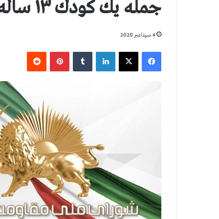
جمله يك كودك ۱۳ ساله
4 سپتامبر 2020
فیس بوک
X
لینکدین
‫تامبلر
‫پین‌ترست
‫رددیت