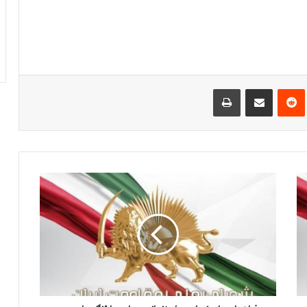
‌ترست
‫رددیت
اشتراک گذاری از طریق ایمیل
چاپ
ف
ر
ا
خ
و
ا
ن
ب
ر