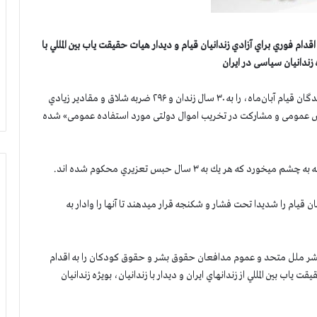
 فوري براي آزادي زندانيان قيام و ديدار هيات حقيقت ياب بين المللي با
ه زندانیان سیاسی در ايران
روز گذشته بی‌دادگاه رژیم آخوندی در شیراز ۸ تن از دستگیر شدگان قیام آبان‌ماه، را به ۳۰ سال زندان و ۲۹۶ ضربه شلاق و مقادير زيادي
یش عمومی و مشارکت در تخریب اموال دولتی مورد استفاده عمومی» شده
يام را شديدا تحت فشار و شكنجه قرار ميدهند تا آنها را وادار به
بشر ملل متحد و عموم مدافعان حقوق بشر و حقوق كودكان را به اقدام
ت ياب بين المللي از زندانهاي ايران و ديدار با زندانيان، بویژه زندانیان