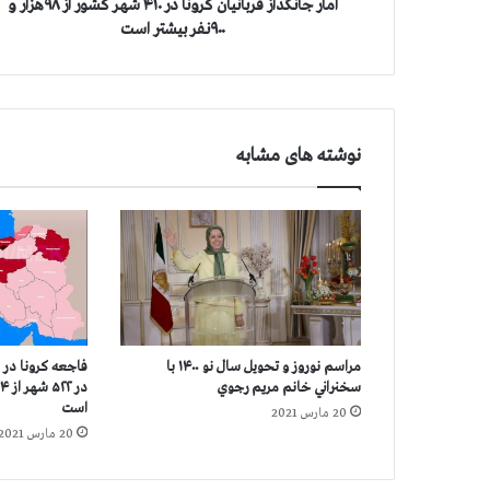
ا
آمار جانگداز قربانیان کرونا در ۴۱۰ شهر کشور از ۹۸هزار و
ز
۹۰۰نفر بیشتر است
ق
ر
ب
ا
ن
نوشته های مشابه
ی
ا
ن
ک
ر
و
ن
ا
د
مراسم نوروز و تحویل سال نو ۱۴۰۰ با
فاجعه كرونا در اي
ر
سخنراني خانم مريم رجوي
۴
است
20 مارس 2021
۱
20 مارس 2021
۰
ش
ه