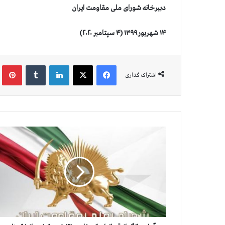
دبیرخانه شورای ملی مقاومت ایران
۱۴ شهریور ۱۳۹۹ (۴ سپتامبر ۲۰۲۰)
فیس بوک
X
لینکدین
‫تامبلر
‫پین
اشتراک گذاری
آ
م
ا
ر
ج
ا
ن
گ
د