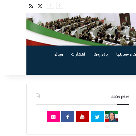
X
خوراک
ها و حمایتها
یادواره‌ها
انتشارات
ویدئو
مریم رجوی