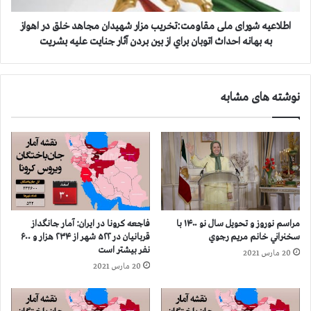
ن
و
ک
ر
اطلاعیه شورای ملی مقاومت:تخریب مزار شهيدان مجاهد خلق در اهواز
ر
ا
به بهانه احداث اتوبان براي از بين بردن آثار جنايت عليه بشريت
و
ی
ن
م
ا
ل
نوشته های مشابه
د
ی
ر
م
۴
ق
۳
ا
۱
و
ش
م
ه
ت
ر
:
ک
ت
مراسم نوروز و تحویل سال نو ۱۴۰۰ با
فاجعه كرونا در ايران: آمار جانگداز
ش
خ
سخنراني خانم مريم رجوي
قربانيان در ۵۲۲ شهر از ۲۳۴ هزار و ۶۰۰
و
ر
نفر بيشتر است
20 مارس 2021
ر
ی
20 مارس 2021
ا
ب
ز
م
۱
ز