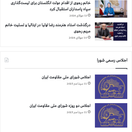
ا
خانم رجوی از اقدام دولت انگلستان برای لیست‌گذاری
ز
سپاه پاسداران استقبال کرد
ب
13 جولای 2026
ه
درگذشت استاد هنرمند رضا اولیا در ایتالیا و تسلیت خانم
ب
مریم رجوی
ه
ا
10 جولای 2026
ن
ه
ا
اجلاس رسمی شورا
ح
د
ا
اجلاس شورای ملی مقاومت ایران
ث
11 سپتامبر 2025
ا
ت
و
ب
اجلاس دو روزه شورای ملی مقاومت ایران
ا
11 سپتامبر 2025
ن
ب
ر