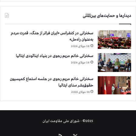
ا
ي
دیدارها و حمایت‌های بین‌المللی
ا
ز
ب
سخنرانی در کنفرانس «ایران فراتر از جنگ، قدرت مردم
ي
به‌عنوان راه‌حل»
ن
18 جولای 2026
ب
ر
سخنرانی خانم مریم رجوی در بنیاد اینائودی ایتالیا
د
18 جولای 2026
ن
آ
سخنرانی خانم مریم رجوی در جلسه استماع کمیسیون
ث
حقوق‌بشر سنای ایتالیا
ا
16 جولای 2026
ر
ج
ن
ا
ي
2025© - شورای ملی مقاومت ایران
ت
ع