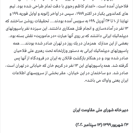
فلاحیان آمده است، «اعدام كاظم رجوی با دقت تمام طراحی شده بود. تیم
های كماندویی یكبار در اكتبر ۱۹۸۹، سپس در اواخر ژانویه و اوایل فوریه ۱۹۹۰ و
نهایتا از ۱۰ تا ۲۴ آوریل ۱۹۹۰ به سویس آمده بودند…. تحقیقات روشن ساختند كه
۱۳ نفر در آماده‌سازی و انجام قتل همكاری داشتند. این سیزده نفر پاسپورتهای
دیپلماتیك ایرانی داشتند كه بر روی آنها عبارت «در ماموریت» نقش بسته بود.
بعضی از این مدارك همزمان در یك روز در تهران صادر شده بودند…. همه
پاسپورتهای دیپلماتیك ایرانی به دستور وزارتخانه تحت رهبری علی فلاحیان
صادر شده بود و در هنگام بازگشت قاتلان به ایران در فرودگاه از آنها پس
گرفته شد. همه پاسپورتهای این ۱۳ نفر در كریم خان كه خیابانی در تهران است،
صادر شد. دو ساختمان در این خیابان، مقر بخشی از سرویسهای اطلاعات
ایران یعنی واواك می باشد».
دبیرخانه شورای ملی مقاومت ایران
۲۳ شهریور ۱۳۹۹ (۱۳ سپتامبر ۲۰۲۰)