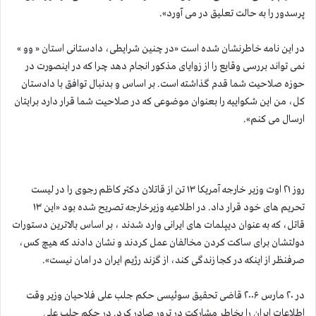
پرسدور را به حالت تعلیق در می آورد».
در این نامه خاطرنشان شده است «در چنین شرایطی، دادستانی استان « وو »
نمی تواند بررسی وقایع را از زوایای مذکور انجام دهد چرا که در اینصورت در
حوزه صلاحیت شما قدم گذاشته است. بر اساس و بدنبال توافق با دادستان
کل، من این شکواییه را بعنوان موضوعی که در صلاحیت شما قرار دارد برایتان
ارسال می کنم».
روز ۲۱ اوت وزیر خارجه آمریكا ۱۳ تن از قاتلان دکتر کاظم رجوی را در لیست
تحریم های خود قرار داد. در اطلاعیه وزیرخارجه تصریح شده بود «این ۱۳
قاتل، که به عنوان دیپلمات های ایرانی وارد شدند ، بر اساس بالاترین دستورات
دولتشان برای ساكت كردن مخالفان عمل کردند و نشان دادند که هیچ کس،
صرفنظر از اینكه در كجا زندگی كند، از گزند رژیم ایران در امان نیست».
در ۲۰ مارس ۲۰۰۶ قاضی تحقیق سوئیسی حكم جلب علی فلاحیان وزیر وقت
اطلاعات ایران را بخاطر مشاركت در ترور صادر كرد. در حكم جلب علی