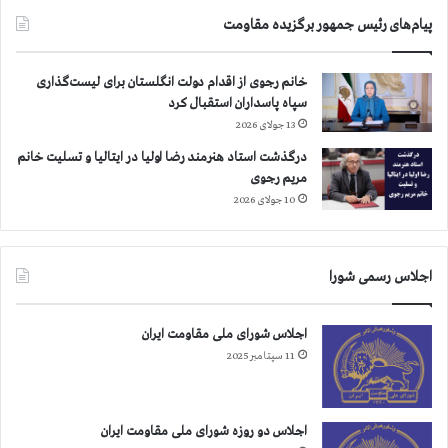
د
پیام‌های رئیس جمهور برگزیده مقاومت
ر
ز
ن
خانم رجوی از اقدام دولت انگلستان برای لیست‌گذاری
د
سپاه پاسداران استقبال کرد
ا
13 جولای 2026
ن
درگذشت استاد هنرمند رضا اولیا در ایتالیا و تسلیت خانم
ق
مریم رجوی
ر
چ
10 جولای 2026
ک
و
ر
اجلاس رسمی شورا
ا
م
ی
اجلاس شورای ملی مقاومت ایران
ن
11 سپتامبر 2025
اجلاس دو روزه شورای ملی مقاومت ایران