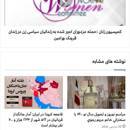
ن
ی
ی
و
ا
ن
ن
ز
ک
ن
ر
ا
کمیسیون زنان :حمله مزدوران اجير شده به زندانيان سیاسی زن در زندان
و
ن
قرچک ورامین
ن
:
ا
ح
د
م
نوشته های مشابه
ر
ل
۴
ه
۳
م
۳
ز
ش
د
ه
و
ر
ر
ک
ا
ش
ن
مراسم نوروز و تحویل سال نو ۱۴۰۰ با
فاجعه كرونا در ايران: آمار جانگداز
و
ا
سخنراني خانم مريم رجوي
قربانيان در ۵۲۲ شهر از ۲۳۴ هزار و ۶۰۰
ر
ج
نفر بيشتر است
20 مارس 2021
ا
ي