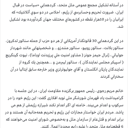
در آستانه تشکیل مجمع عمومی ملل متحد، گردهمايي «سياست در قبال
ايران، ضرورت تحريم وحسابرسي از رژيم، اجلاس در دو‌‌‌‌‌ سوي آتلانتيك» كه
ايرانيان را در 10هزار نقطه در كشورهاي مختلف جهان گردآورده بود تشكيل
شد.
در اين گردهمايي 30 قانونگذار آمريكايي از هر دو حزب از جمله سناتور تدكروز،
سناتور بلانت، سناتور روبيو، سناتور منندزو… و شخصيتهايي مانند شهردار
جولياني، ژنرال جيمز جونز ( مشاور امنيت ملي پرزيدنت اوباما)، نيوت گينگريچ
( اسپيكر مجلس نمايندگان )، سناتور ليبرمن و …همچنين يك گروه از
نمايندگان پارلمان انگلستان و آقاي جوليوترتزي وزير خارجه سابق ايتاليا در آن
سخنراني كردند
خانم مریم رجوی، رئیس جمهور برگزیده مقاومت ایران، در اين جلسه با
گرامیداشت یاد قهرمان شورشگر ملی نوید افکاری گفت: اين رژيم خود را در
سرکوب و اعدام می‌بیند. خامنه ای اگر اعدام نکند شیرازه رژیمش از هم می
پاشد. مردم ایران خواستار مجازات این رژیم و تحریم همه‌جانبه آن هستند و در
برابر اعدام و قتل‌عام از سازمان‌ ملل و به‌خصوص شورای امنیت می‌خواهند که
6 قطعنامه ملل متحد را عليه رژيم مجددا اعمال كنند.