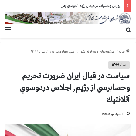
یورش وحشیانه دژخیمان رژیم آخوندی به بند ۷ زندان اوین و ضرب‌وجرح زندانیان سیاسی
جستجو برای
منو
خانه
/
اطلاعیه‌های دبیرخانه شورای ملی مقاومت ایران
/
سال ۱۳۹۹
سال ۱۳۹۹
سياست در قبال ايران ضرورت تحريم
وحسابرسي از رژيم, اجلاس دردوسوي
آتلانتيك
18 سپتامبر 2020