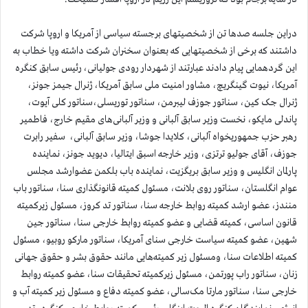
دراین جلسه صدها تن از شخصیتهای برجسته سیاسی از آمریکا و اروپا شرکت
داشتند که برخی از شخصیتهایی که بعنوان سخنران شرکت داشته ویا خطاب به
این گردهمایی پیام دادند عبارتند از شهردار رودی جولیانی، رئیس سابق کنگره
آمریکا، نیوت گینگریچ، مشاور امنیت ملی سابق آمریکا، ژنرال جیمز جونز،
ژنرال جک کین، سناتور جوزف لیبرمن،‌ سناتور توریسلی،‌سناتور کلی آیوت،
پاندلی مایکو، نخست وزیر سابق آلبانی و وزیر آلبانی‌های مقیم خارج، فاطمیر
رهبر حزب جمهوریخواه آلبانی، کلایدا جوشا، وزیر سابق آلبانی، سفیر رابرت
جوزف، آقای جولیو ترتزی، وزیر خارجه اسبق ایتالیا، دیوید جونز، نماینده
پارلمان انگلیس و وزیر سابق بریگزیت، نماینده باب بلکمن عضوارشد مجلس
عوام انگلستان، سناتور روی بلانت، مسئول کمیته قانونگذاری سنا، سناتور باب
منندز، عضو ارشد کمیته روابط خارجه سنا، سناتور تد کروز، مسئول زیرکمیته
قانون اساسی،‌ کمیته قضایی و عضو کمیته روابط خارجی سنا، سناتور جین
شهین، عضو کمیته سیاست خارجی سنای آمریکا، سناتور مارکو روبیو، مسئول
کمیته اطلاعات سنا، ومسئول زیر کمیته‌هایی مانند حقوق بشر و حقوق جهانی
زنان، سناتور راب پورتمن، مسئول زیرکمیته تحقیقات سنا،‌ عضو کمیته روابط
خارجی سنا، سناتور مارتا مک‌سالی، عضو کمیته دفاع و مسئول زیر کمیته آب و