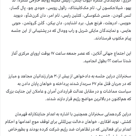
انرژی، نمایندگان کنگره الیوت اینگل، رئیس کمیته روابط خارجی کنگره، تد
یهو، شیلاجکسون لی، تام مک‌کلینتاک، رائول رویس، جودی چو، پال گسار،
لنس گودن، جنس شکوسکی، کتلین رایس، تام امر، دان کرن‌شآو، دیوید
جویس،‌ ادرهلت، فرنچ هیل، برد اشنایدر، دان بیکن، گلن گروتمن، جوبی
هایس، و نمایندگان مایکی شریل و راب وودال که در پشتیبانی از این جلسه
پیام مکتوب فرستادند.
این اجتماع جهانی آنلاین، که عصر جمعه ساعت ۱۷ بوقت اروپای مرکزی آغاز
شدتا ساعت ۲۲ بطول انجامید.
سخنرانان دراین جلسه به دادخواهی از بیش از ۳۰ هزار زندانیان مجاهد و مبارز
که در جریان قتل عام ۶۷ سربدار شدند پرداخته و خواهان پایان دادن به
سیاست مماشات و در مقابل عدالت قراردادن آمران و عاملان این جنایت بزرگ
که هم‌اکنون در بالاترین مواضع رژیم قرار دارند شدند.
دراین گردهمایی سخنرانان همچنین با اشاره به اعدام جنایتکارانه قهرمان
کشتی، نوید افکاری، خواهان دخالت بین‌المللی برای توقف موج اعدامها و احکام
اعدام برای فعالینی که در تظاهرات ضد رژیم شرکت کرده بودند و بطورخاص