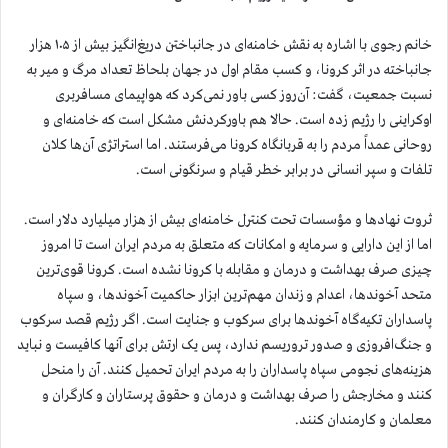
خانم رجوی با اشاره به نقش خامنه‌ای در جانباختن دریغ‌انگیز بیش از ۱۰۵ هزار
جانباخته در اثر کرونا، و کسب مقام اول در جهان بلحاظ تعداد مرگ و میر به
نسبت جمعیت، گفت: آ‌ن‌روز کسی باور نمی‌کرد که هواپیمای مسافربری
اوکراینی را رژیم زده است. حالا هم باور‌کردنش مشکل است که خامنه‌ای و
روحانی عمداً مردم را به قربانگاه کرونا می‌فرستند. اما استراتژی آن‌ها کلان
تلفات و سپر انسانی در برابر خطر قیام و سرنگونی است.
ثروت نهادها و مؤسسات تحت کنترل خامنه‌ای بیش از هزار میلیارد دلار است.
اما از این دارایی و سرمایه و امکانات که متعلق به مردم ایران است تا امروز
چیزی صرف بهداشت و درمان و مقابله با كرونا نشده است. کرونا قوی‌ترین
متحد آخوندها، اعدام و زندان مهم‌ترین ابزار حاکمیت آخوندها، و سپاه
پاسداران تکیه‌گاه آخوندها برای سرکوب و جنایت است. اگر رژیم قصد سرکوب
و جنگ‌افروزی و صدور تروریسم ندارد، پس یک ارتش برای آنها کافیست و نباید
هزینه‌های نجومی سپاه پاسداران را به مردم ایران تحمیل کنند. آن را منحل
کنند و مخارجش را صرف بهداشت و درمان و حقوق پرستاران و کارگران و
معلمان و کارمندان کنند.