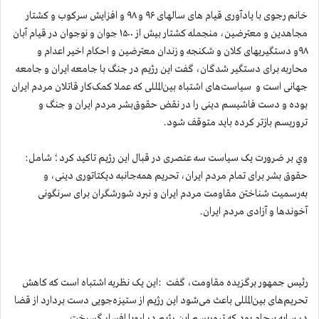
خانم رجوی با یادآوری قیام های سالهای ۹۶ و ۹۸ و افزایش سرکوب و کشتار
مجاهدین و معترضین، منجمله کشتار بیش از ۱۵۰۰ جوان و نوجوان در قیام آبان
۹۸و دستگیریهای کلان و شکنجه و زندان معترضین و احکام اخیر اعدام و
محاربه برای دستگیر شدگان، گفت این رژیم در جنگ با جامعه ایران و جامعه
جهانی است و سیاست‌های اشتباه بین‌المللی که عملا کمک‌کار قاتلان مردم ایران
بوده و دست فاشیسم دینی را در نقض حقوق‌بشر مردم ایران و جنگ و
تروریسم بازتر كرده بايد متوقف شود.
وي بر ضرورت یک سیاست سه عنصری در قبال این رژیم تاكيد كرد؛ شامل:
حقوق بشر برای تمام مردم ایران، تحریم همه‌جانبه دیکتاتوری دینی، و
به‌رسمیت شناختن مقاومت مردم ایران و نبرد شورشگران برای سرنگونی
آخوندها و آزادی مردم ایران.
رئیس جمهور برگزیده مقاومت، گفت :این یک نظریه اشتباه است که کاهش
تحریم‌های بین‌المللی باعث می‌شود این رژیم از ستیزه‌جویی دست بردارد از قضا
در سایه برجام بود که تروریسم این رژیم در اروپا افسار گسیخت.