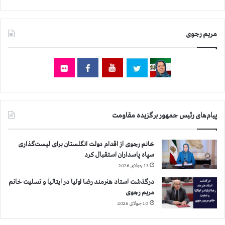
ن
ز
ف
۱
ر
۰
ب
مریم رجوی
۵
ی
ه
ش
ز
ت
ا
ر
ر
ا
و
س
۸
ت
۰
پیام‌های رئیس جمهور برگزیده مقاومت
۰
ن
ف
خانم رجوی از اقدام دولت انگلستان برای لیست‌گذاری
ر
سپاه پاسداران استقبال کرد
ب
13 جولای 2026
ی
درگذشت استاد هنرمند رضا اولیا در ایتالیا و تسلیت خانم
ش
مریم رجوی
ت
ر
10 جولای 2026
ا
س