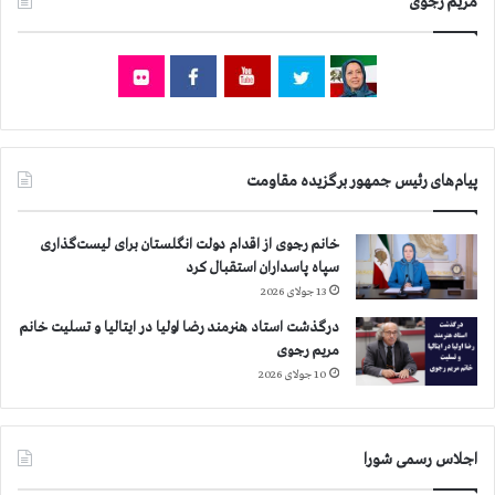
ي
مریم رجوی
۰
م
ه
آ
ز
خ
ا
و
ر
ن
و
د
۷
ي
۰
پیام‌های رئیس جمهور برگزیده مقاومت
۰
ن
ف
خانم رجوی از اقدام دولت انگلستان برای لیست‌گذاری
ر
سپاه پاسداران استقبال کرد
ب
13 جولای 2026
ی
درگذشت استاد هنرمند رضا اولیا در ایتالیا و تسلیت خانم
ش
مریم رجوی
ت
ر
10 جولای 2026
ا
س
ت
اجلاس رسمی شورا