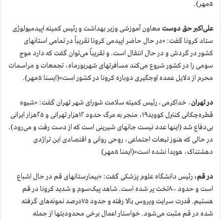
۵مهر).
علی‌اکبر حق دوست
معاون آموزشی وزیر بهداشت و رئیس کمیته اپیدمیولوژی
ستاد کرونا گفت: «در حال حاضر اپیدمی کرونا تقریباً در تمامی استانهای
کشور در گردش و در حال انتقال است. و تقریباً می‌توان گفت که دارد موج
سومی را در کشور شروع می‌کند مسافرتهای شهریورماه، تجمعات و مراسمات
محرم از دلایل عمده اوجگیری دوباره کرونا در کشور است»(ایسنا ۵مهر).
در تهران
، خدا‌کرمی، رئیس کمیته سلامت شورای شهر تهران گفت: «شیوه
قطره‌چکانی کنترل کووید١٩، منجر به مرگ حدود ١٢هزار تهرانی و ٢٥هزار ایرانی
بی‌دفاع شد (اینها عدد نیست جانهای شیرینی است که از دست رفت و می‌رود).
️در حالی که هنوز تبعات اجتماعی، روحی روانی و اقتصادی این تراژدی
دهشتناک، هویدا نشده است»(ایمنا ۵مهر)
در قم،
رئیس دانشگاه علوم پزشکی گفت: «بیمارستانهای قم در حال اشباع
است و حدود ۸۰۰تخت پر شده است. شاهد پیک‌سوم و شدید کرونا در قم
هستیم. قدرت سرایت ویروس بالا رفته و حدود ۷۵درصد نمونه‌های گرفته
شده در قم مثبت می‌شود. خواستار اعمال برخی محدودیتها از جمله