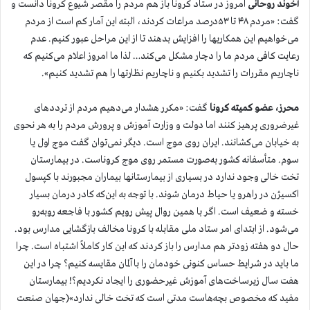
آخوند روحانی
امروز در ستاد کرونا باز هم مردم را مقصر شیوع کرونا دانست و
گفت: «مردم ۴۸ تا ۵۳درصد مراعات کردند، البته این آمار کم است از مردم
می‌خواهیم این همکاریها را افزایش بدهند تا از این مراحل عبور کنیم. عدم
رعایت کافی مردم ما را دچار مشکل می‌کند… لذا ما امروز اعلام می‌کنیم که
ناچاریم مقررات را تشدید بکنیم و ناچاریم نظارتها را هم تشدید کنیم».
محرز، عضو کمیته کرونا
گفت: «مکرر هشدار می‌دهیم مردم از ترددهای
غیرضروری پرهیز کنند اما دولت و وزارت آموزش و پرورش مردم را به هر نحوی
به خیابان می‌کشانند. ایران روی موج است. دیگر نمی‌توان گفت موج اول یا
سوم. متأسفانه کشور به‌صورت مستمر روی موج کروناست. در بیمارستان
تخت خالی وجود ندارد در بسیاری از بیمارستانها بیماران مجبورند با کپسول
اکسیژن در راهرو یا حیاط درمان شوند. با توجه به این‌که کادر درمان بسیار
خسته و ضعیف است. اگر با همین روال پیش رویم کشور با فاجعه رو‌به‌رو
می‌شود. از ابتدای امر ستاد ملی مقابله با کرونا مخالف بازگشایی مدارس بود.
حال دو هفته زودتر هم مدارس را باز کردند که این کار کاملاً اشتباه است. چرا
ما باید در شرایط حساس کنونی خودمان را با آلمان مقایسه کنیم؟ چرا در این
هفت سال زیرساخت‌های آموزش غیرحضوری را ایجاد نکردیم؟! بیمارستان
مفید که مخصوص بچه‌هاست مدتی است که تخت خالی ندارد»(جهان صنعت