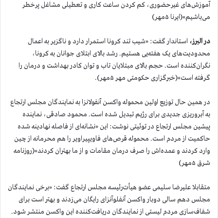
آموزش‌های غیرحضوری، کم کردن ساعت کاری و تعطیلی مشاغل پرخطر
می‌باشیم»(ایرنا ۵مهر)
در البرز،
استاندار گفت: «شیب تند کرونا استمرار دارد و ناگزیر به اعمال
محدودیت‌های یک هفته‌یی هستیم. رشد بالای ابتلای جوانان به کرونا،
نگران‌کننده است. حجم بالای مبتلایان تاب و توان کادر بهداشت و درمان را
گرفته است»(خبرگزاری حکومتی مهر ۵مهر).
در همین حال توزیع اولین محموله واکسن آنفولانزا به نمایندگان مجلس ارتجاع
به آبروریزی جدیدی برای رژیم تبدیل شده است. محمود صادقی، نماینده
پیشین مجلس ارتجاع در توئیتی نوشت: این «نشانه‌ای از فاصله نهادینه شده
حاکمیت از مردم است. محموله قرص‌های فاویپیراویر را هم محرمانه از چین
وارد کردند و عمده‌اش را صرف درمان مقامات و از‌ ما ‌بهتران کردند»(روزنامه
شرق ۵مهر)
متقابلا علیرضا سلیمی عضو هیأت‌رئیسه مجلس ارتجاع گفت: «برخی نمایندگان
مجلس دهم سالی دوبار واکسن آنفلوآنزای رایگان می‌زدند و بهتر است برای
شفاف‌سازی مردم لیستی از نمایندگان دریافت‌کننده این واکسن منتشر شود.