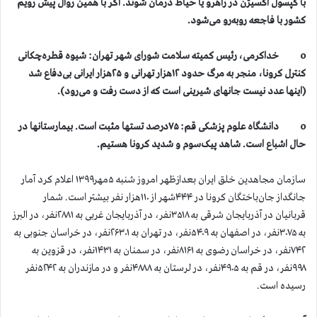
با کپسول اکسیژن در راهرو یا حیاط درمان شوند. اگر با همین روال پیش رویم
کشور با فاجعه رو‌به‌رو می‌شود.
o خدا‌کرمی، رئیس کمیته سلامت شورای شهر تهران: شیوه قطره‌چکانی
کنترل کرونا، منجر به مرگ حدود ١٢هزار تهرانی و ٢٥هزار ایرانی بی‌دفاع شد
(اینها عدد نیست جانهای شیرینی است که از دست رفت و می‌رود). ️
o دانشگاه علوم پزشکی قم: ۷۵درصد تستها مثبت است. بیمارستانها در
حال اشباع است. شاهد پیک‌سوم و شدید کرونا هستیم.
سازمان مجاهدین خلق ایران بعدازظهر امروز شنبه ۵مهر۱۳۹۹ اعلام کرد آمار
جانگداز جان‌باختگان کرونا در ۴۴۴شهر از ۱۱۰هزار نفر بیشتر است. شمار
قربانیان در آذربایجان شرقی به ۳۵۱۸نفر، در آذربایجان غربی به ۲۸۸۱نفر، در البرز
به ۳۰۷۵نفر، در اصفهان به ۵۴۰۹نفر، در تهران به ۲۶۳۰۱نفر، در خراسان جنوبی به
۷۴۲نفر، در خراسان رضوی به ۸۱۶۱نفر، در سمنان به ۱۴۳۱نفر، در قزوین به
۹۹۸نفر، در قم به ۴۹۰۵نفر، در لرستان به ۴۸۸۸نفر و در مازندران به ۵۲۴۲نفر
رسیده است.