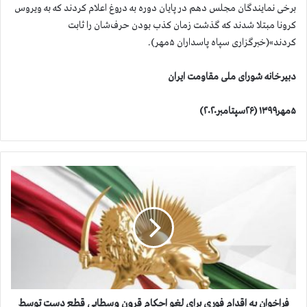
برخی نمایندگان مجلس دهم در پایان دوره به دروغ اعلام کردند که به ویروس
کرونا مبتلا شدند که گذشت زمان کذب بودن حرف‌شان را ثابت
کردند»(خبرگزاری سپاه پاسداران ۵مهر).
دبیرخانه شورای ملی مقاومت ایران
۵مهر۱۳۹۹ (۲۶سپتامبر۲۰۲۰)
ف
ر
ا
خ
و
ا
ن
ب
ه
ا
فراخوان به اقدام فوري براي لغو احكام قرون وسطايي قطع دست توسط