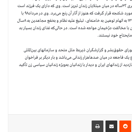
نمی‌کنند، سرعت شیوع بالاست. زندانی سیاسی معصومه صنوبری ۳۲ساله در میان مبتلایان زندان تبریز است. وی که دارای یک فرزند است
در ۱۵اسفند۹۷ دستگیر و در بازداشتگاه اطلاعات تبریز به‌شدت مورد شکنجه قرار گرفت که هنوز از آثار آن رنج می‌برد. وی در مرداد۹۸ با
وثیقه آزاد شد و مجدداً در ۱۶بهمن۹۸ بازداشت و در ۲۶اسفند۱۳۹۸ به اتهام توهین به خامنه‌ای، تبلیغ علیه نظام و به‌نفع مجاهدین به ۸سال
ن با مخالفت دژخیمان مواجه شده است. در حالی‌که غذای زندان بسیار بد
 مایحتاج خود نیستند.
رای حقوق‌بشر و گزارشگران ذیربط ملل متحد و سازمانهای بین‌المللی
یک فاجعه در میان صدهاهزار زندانی می‌باشد و بار دیگر بر فراخوان
 از زندانهای ایران و دیدار با زندانیان به‌ویژه زندانیان سیاسی زن تأکید
‌ترست
‫رددیت
اشتراک گذاری از طریق ایمیل
چاپ