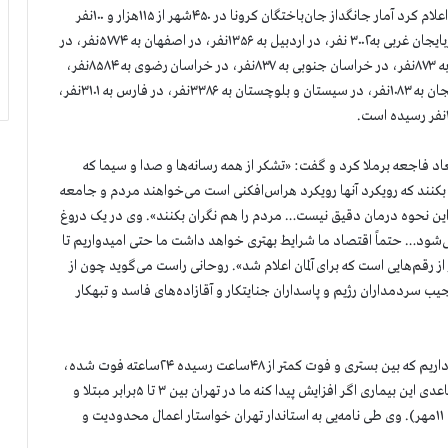
سازمان مجاهدین خلق ایران بعدازظهر امروز شنبه ۱۲مهر۱۳۹۹ اعلام کرد آمار جانگداز جان‌باختگان کرونا در ۴۵۰شهر از ۱۱۵هزار و ۱۰۰نفر
گذشت. شمار قربانیان در آذربایجان شرقی به ۳۹۴۳نفر، در آذربایجان غربی به۳۰۰۲ نفر، در اردبیل به ۱۳۵۶نفر، در اصفهان به ۵۷۷۴نفر، در
ایلام به ۹۶۰نفر، در تهران به ۲۷۲۰۱نفر، در چهارمحال و بختیاری به ۸۷۳نفر، در خراسان جنوبی به ۸۳۷نفر، در خراسان رضوی به ۸۵۸۴نفر،
در خراسان شمالی به ۲۰۳۴نفر، در خوزستان به ۷۴۷۳نفر، در زنجان به ۱۰۸۳نفر، در سیستان و بلوچستان به ۳۳۸۶نفر، در فارس به ۳۱۰۱نفر،
 فاجعه برملا کرد و گفت: «تشکر از همه رسانه‌ها و صدا و سیما که
بکنند که رویکرد آنها رویکرد هراس‌افکنی است می‌خواهند مردم و جامعه
ست این نحوه درمان دقیق نیست… مردم را هم نگران بکنند». وی در یک دروغ
ان امسال منهای ۵.۲درصد کوچک می‌شود… حتماً اقتصاد ما شرایط بهتری خواهد داشت ما حتی امیدواریم تا
 از رقم‌هایی است که برای آلمان اعلام شد». روحانی راست می‌گوید چون از
 سردمداران رژیم و پاسداران جنایتکار و آقازاده‌های فاسد و تبهکار
زالی رئیس ستاد کرونا گفت: «موارد زیادی در تهران داریم که بین بستری و فوت کمتر از ۴۸ساعت رسیده ۲۴ساعته فوت شده،
اصلاً فرصت نشده که کادر درمانی بهش رسیدگی کنه، سیر تصاعدی این بیماری اگر افزایش پیدا کنه ما در تهران بین ۳ تا ۵برابر مبتلا و
یک و نیم تا سه برابر مرگ و میر داریم» (خبرگزاری قضاییه رژیم ۱۱مهر). وی طی نامه‌یی به استاندار تهران خواستار اعمال محدودیت و