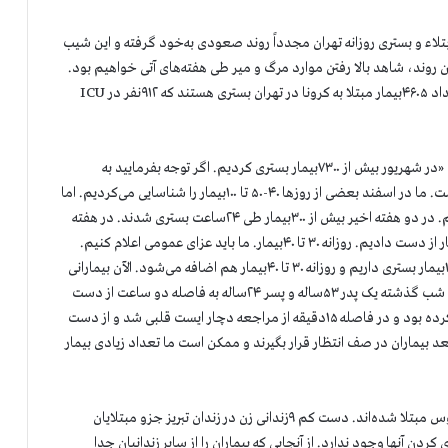
لاء و بستری روزانه تهران مجدداً روند صعودی به‌خود گرفته و این شیب
 روند، شاهد بالا رفتن موارد مرگ و میر طی هفته‌های آتی خواهیم بود.
موارد بستری در استان تهران بالاتر از میانگین کشوری است. تعداد ۴۶۰۵بیمار مبتلا به کرونا در تهران بستری هستند که ۹۱۲نفر در ICU
بهروز کلیدری معاون دانشگاه علوم پزشکی گفت: «در شهریور بیش از ۷۳۰۰بیمار بستری کردیم. اگر توجه بفرمایید به
بیمارانی که سرپایی تست‌هایشان مثبت شده آمار قطعاً بالاتر است. ما در اسفند بعضی از روزها ۴۰-۵۰ تا ۱۰۰بیمار را شناسایی می‌کردیم. اما
در دو هفته اخیر ما روزانه بیش از یکهزار بیمار شناسایی می‌کنیم. در دو هفته اخیر بیش از ۳۰۰بیمار طی ۲۴ساعت بستری شدند. در هفته
اول شهریور ۱۸۰بیمار را از دست دادیم… در هفته گذشته ۲۷۰بیمار از دست دادیم. روزانه ۳۰ تا ۴۰بیمار. ما باید عزای عمومی اعلام کنیم.
به‌نظر می‌آید این روند هم رو به صعود هست. الآن نزدیک به ۱۵۰۰بیمار بستری داریم و روزانه ۳۰ تا ۴۰بیمار هم اضافه می‌شود. الآن بیمارانی
را از دست می‌دهیم که غیرقابل باور است در یکی از شهرستانها شب گذشته یک پدر ۵۳ساله و پسر ۲۴ساله به فاصله دو ساعت از دست
رفتند. هفته گذشته یک جوان به یکی از مراکز درمانی مراجعه کرده بود و در فاصله ۱۵دقیقه از مراجعه دچار ایست قلبی شد و از دست
د بیماران در صف انتظار قرار بگیرند و ممکن است ما تعداد زیادی بیمار
همزمان شمار زیادی از زندانیان در شهرهای مختلف به این ویروس مبتلا شده‌اند. دست کم ۹زندانی زن در زندان تبریز جزو مبتلایان
ردن آنها وجود ندارد. از آنجایی که بیماران را از سایر زندانیان جدا