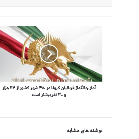
آ
م
ا
ر
ج
ا
ن
گ
د
ا
آمار جانگداز قربانيان كرونا در ۴۵۰ شهر كشور از ۱۱۴ هزار
ز
و ۳۰۰ نفر بيشتر است
ق
ر
ب
ا
ن
نوشته های مشابه
ي