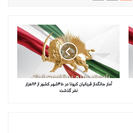
آ
م
ا
ر
ج
ا
ن
گ
د
ا
آمار جانگداز قربانیان کرونا در ۴۵۰شهر کشور از ۱۱۶هزار
ز
نفر گذشت
ق
ر
ب
ا
ن
ی