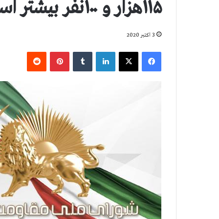
۱۱۵هزار و ۱۰۰نفر بیشتر است
3 اکتبر 2020
فیس بوک
X
لینکدین
‫تامبلر
‫پین‌ترست
‫رددیت