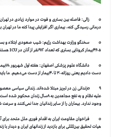
درمانی رسیدگی کنه، بیماری اگر افزایش پیدا کنه ما در تهران بین ۳ تا ۵برابر مبتلا و یک و نیم تا سه برابر فوت خواهیم
o سخنگو وزارت بهداشت رژیم: شیب صعودی ابتلاء و بستری 
۴۶۰۵بیمار کرونایی بستری که تعداد ۹۱۲نفر از آنان در ICU هستند.
دست دادیم یعنی روزانه ۳۰ تا ۴۰بیمار از دست می‌دهیم. ما باید عزای عمومی اعلام کنیم.
o ۹زندانی زن در تبریز مبتلا شده‌اند. زندانی سیاسی معص
علیه نظام و به نفع مجاهدین به ۸سال ز
وجود ندارد. بیماران را از سایر زندانیان جدا نمی‌کنند و سرعت 
o فراخوان مقاومت ایران به اقدام فوری ملل متحد برای آز
هیات تحقیق بین‌المللی برای بازدید از زندانهای ایران و دیدار با زن