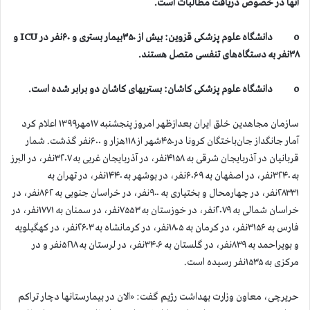
آنها در خصوص دریافت مطالبات است.
o دانشگاه علوم پزشکی قزوین: بیش از ۳۵۰بیمار بستری و ۶۰نفر در ICU و
۳۸نفر به دستگاه‌های تنفسی متصل هستند.
o دانشگاه علوم پزشکی کاشان: بستریهای کاشان دو برابر شده است.
سازمان مجاهدین خلق ایران بعدازظهر امروز پنجشنبه ۱۷مهر۱۳۹۹ اعلام کرد
آمار جانگداز جان‌باختگان کرونا در۴۵۰‌شهر از ۱۱۸هزار و ۶۰۰نفر گذشت. شمار
قربانیان در آذربایجان شرقی به ۴۱۵۸نفر، در آذربایجان غربی به ۳۲۰۷نفر، در البرز
به ۳۲۴۰نفر، در اصفهان به ۶۰۶۹نفر، در بوشهر به ۱۴۴۰نفر، در تهران به
۲۸۳۳۱نفر، در چهارمحال و بختیاری به ۹۰۰نفر، در خراسان جنوبی به ۸۶۲نفر، در
خراسان شمالی به ۲۰۷۹نفر، در خوزستان به ۷۵۵۳نفر، در سمنان به ۱۷۷۱نفر، در
فارس به ۳۱۵۶نفر، در کرمان به ۱۸۰۵نفر، در کرمانشاه به ۲۶۰۳نفر، در کهگیلویه
و بویراحمد به ۸۳۹نفر، در گلستان به ۳۴۰۶نفر، در لرستان به ۵۲۱۸نفر و در
مرکزی به ۱۵۳۵نفر رسیده است.
حریرچی، معاون وزارت بهداشت رژیم گفت: «الان در بیمارستانها دچار تراکم