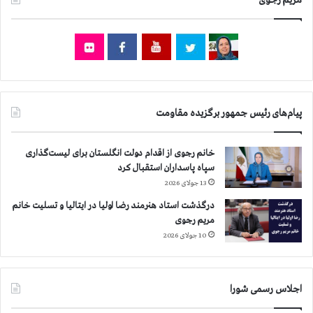
ر
ی
و
ش
ن‌
ت
و
ر
س
ا
ط
س
ا
ت
ی
پیام‌های رئیس جمهور برگزیده مقاومت
ی
ق
ط
خانم رجوی از اقدام دولت انگلستان برای لیست‌گذاری
ع‌
سپاه پاسداران استقبال کرد
د
13 جولای 2026
س
درگذشت استاد هنرمند رضا اولیا در ایتالیا و تسلیت خانم
ت
مریم رجوی
ب
د
10 جولای 2026
س
ت
و
اجلاس رسمی شورا
ر
خ