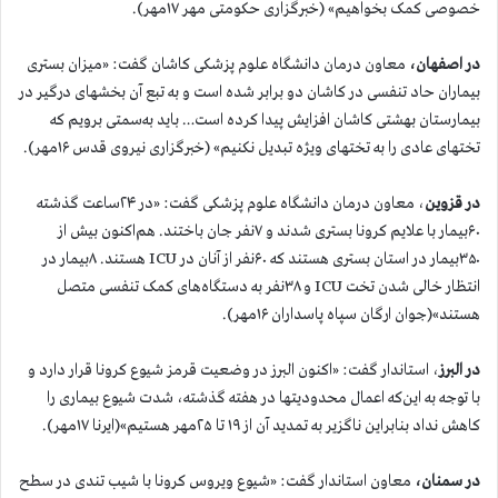
خصوصی کمک بخواهیم» (خبرگزاری حکومتی مهر ۱۷مهر).
در اصفهان،
معاون درمان دانشگاه علوم پزشکی کاشان گفت: «میزان بستری
بیماران حاد تنفسی در کاشان دو برابر شده است و به تبع آن بخشهای درگیر در
بیمارستان بهشتی کاشان افزایش پیدا کرده است… باید به‌سمتی برویم که
تختهای عادی را به تختهای ویژه تبدیل نکنیم» (خبرگزاری نیروی قدس ۱۶مهر).
در قزوین
، معاون درمان دانشگاه علوم پزشکی گفت: «در ۲۴ساعت گذشته
۶۰بیمار با علایم کرونا بستری شدند و ۷نفر جان باختند. هم‌اکنون بیش از
۳۵۰بیمار در استان بستری هستند که ۶۰نفر از آنان در ICU هستند. ۸بیمار در
انتظار خالی شدن تخت ICU و ۳۸نفر به دستگاه‌های کمک تنفسی متصل
هستند»(جوان ارگان سپاه پاسداران ۱۶مهر).
در البرز
، استاندار گفت: «اکنون البرز در وضعیت قرمز شیوع کرونا قرار دارد و
با توجه به این‌که اعمال محدودیتها در هفته گذشته، شدت شیوع بیماری را
کاهش نداد بنابراین ناگزیر به تمدید آن از ۱۹ تا ۲۵مهر هستیم»(ایرنا ۱۷مهر).
در سمنان،
معاون استاندار گفت: «شیوع ویروس کرونا با شیب تندی در سطح