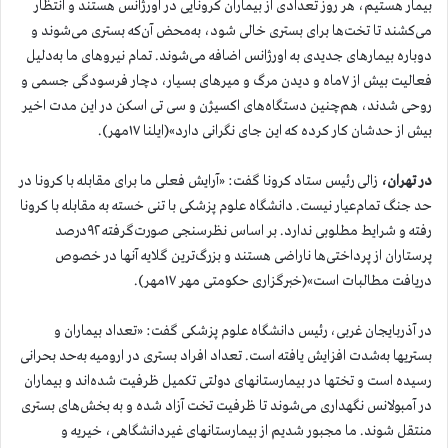
بیمار هستیم، هر روز تعدادی از بیماران کرونایی در اورژانس هستند و انتظار
می‌کشند تا تخت‌ها برای بستری خالی شود، به‌محض آن‌که بستری می‌شوند و
دوباره بیمارهای جدیدی به اورژانس اضافه می‌شوند. تمام نیروهای ما به‌دلیل
فعالیت بیش از ۷ماه و دیدن مرگ و میرهای بسیار، دچار فرسودگی جسمی و
روحی شدند، هم‌چنین دستگاه‌های اکسیژن و سی تی اسکن در این مدت اخیر
بیش از حدشان کار کرده که این جای نگرانی دارد»(ایلنا ۱۷مهر).
در تهران،
زالی رئیس ستاد کرونا گفت: «آرایش فعلی ما برای مقابله با کرونا در
حد جنگ تمام‌عیار نیست. دانشگاه علوم پزشکی با تنی خسته به مقابله با کرونا
رفته و شرایط مطلوبی ندارد. بر اساس نظرسنجی صورت‌گرفته ۹۲درصد
پرستاران از پرداختی‌ها ناراضی هستند و بزرگ‌ترین گلایه آنها در خصوص
دریافت مطالبات است»(خبرگزاری حکومتی مهر ۱۷مهر).
در آذربایجان غربی، رئیس دانشگاه علوم پزشکی گفت: «تعداد بیماران و
بستریها به‌شدت افزایش یافته است. تعداد افراد بستری در ارومیه به‌حد بحرانی
رسیده است و تختها در بیمارستانهای دولتی تکمیل ظرفیت شده‌اند و بیماران
در آمبولانس نگهداری می‌شوند تا ظرفیت تخت آزاد شده و به بخش‌های بستری
منتقل شوند. ما مجبور شدیم از بیمارستانهای غیردانشگاهی، خیریه و