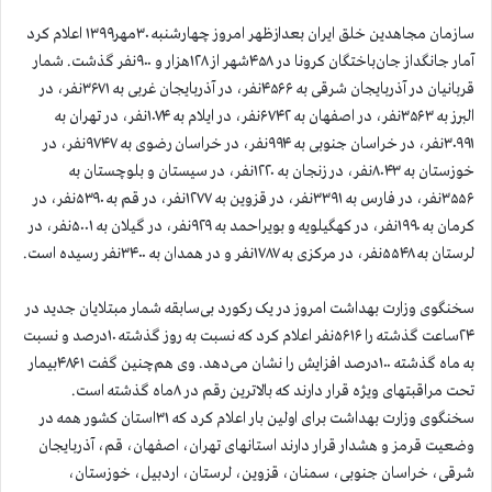
سازمان مجاهدین خلق ایران بعدازظهر امروز چهارشنبه ۳۰مهر۱۳۹۹ اعلام کرد
آمار جانگداز جان‌باختگان کرونا در ۴۵۸شهر از ۱۲۸هزار و ۹۰۰نفر گذشت. شمار
قربانیان در آذربایجان شرقی به ۴۵۶۶نفر، در آذربایجان غربی به ۳۶۷۱نفر، در
البرز به ۳۵۶۳نفر، در اصفهان به ۶۷۴۲نفر، در ایلام به ۱۰۷۴نفر، در تهران به
۳۰۹۹۱نفر، در خراسان جنوبی به ۹۹۴نفر، در خراسان رضوی به ۹۷۴۷نفر، در
خوزستان به ۸۰۴۳نفر، در زنجان به ۱۲۲۰نفر، در سیستان و بلوچستان به
۳۵۵۶نفر، در فارس به ۳۳۹۱نفر، در قزوین به ۱۲۷۷نفر، در قم به ۵۳۹۰نفر، در
کرمان به ۱۹۹۰نفر، در کهگیلویه و بویراحمد به ۹۲۹نفر، در گیلان به ۵۰۰۱نفر، در
لرستان به ۵۵۴۸نفر، در مرکزی به ۱۷۸۷نفر و در همدان به ۳۴۰۰نفر رسیده است.
سخنگوی وزارت بهداشت امروز در یک رکورد بی‌سابقه شمار مبتلایان جدید در
۲۴ساعت گذشته را ۵۶۱۶نفر اعلام کرد که نسبت به روز گذشته ۱۰درصد و نسبت
به ماه گذشته ۱۰۰درصد افزایش را نشان می‌دهد. وی هم‌چنین گفت ۴۸۶۱بیمار
تحت مراقبتهای ویژه قرار دارند که بالاترین رقم در ۸ماه گذشته است.
سخنگوی وزارت بهداشت برای اولین بار اعلام کرد که ۳۱استان کشور همه در
وضعیت قرمز و هشدار قرار دارند استانهای تهران، اصفهان، قم، آذربایجان
شرقی، خراسان جنوبی، سمنان، قزوین، لرستان، اردبیل، خوزستان،