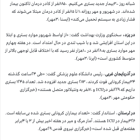
شبانه روز ۳۰۰بیمار جدید بستری می‌کنیم. ۱۸۵۰نفر از کادر درمان تاکنون بیمار
شده‌اند. در شهریور و مهر روزانه ۱۰ تا ۱۵نفر از کادر درمان مبتلا می‌شوند که
فشار زیادی به سیستم تحمیل می‌کند» (ایسنا ۳۰مهر).
در یزد،
سخنگوی وزارت بهداشت گفت: «از اواسط شهریور موارد بستری و ابتلا
در این استان افزایشی شد و با شیب تندی در حال امتداد است. در هفته چهارم
مهر موارد بستری به ۲۸نفر در ۱۰۰هزار نفر رسید که با اختلاف قابل توجهی بالاتر از
متوسط کشوری است» (ایرنا ۳۰مهر).
در آذربایجان غربی
، رئیس دانشگاه علوم پزشکی گفت: «طی ۲۴ساعت گذشته
۳۴بیمار کرونایی فوت کردند، ۲۸۳ بستری جدید افزوده شد. تعداد ۱۲۴۵ بستری
داریم که ۲۲۹نفر درICU و ۷۰نفر به ونتیلاتور متصل هستند» (خبرگزاری
حکومتی مهر ۳۰مهر).
در لرستان
، استاندار گفت: «تعداد بیماران کرونایی بستری شده بی‌سابقه است.
۳۲۶بیمار در ICU هستند. آمار مرگ و میر در هفته اخیر بیش از ۳ یا ۴برابر
هفته‌های قبل شده است» (خبرگزاری نیروی قدس ۲۹مهر).