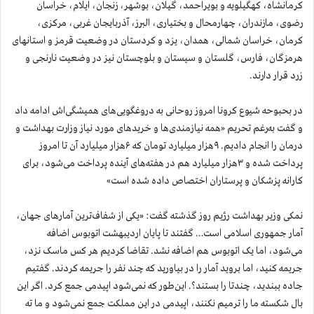
کرمانشاه، کهگیلویه و بویراحمد، گیلان، بوشهر، زنجان، ایلام، خراسان
رضوی، مازندران، چهارمحال و بختیاری، البرز، آذربایجان غربی، مرکزی،
کرمان، خراسان شمالی، همدان، یزد و کردستان در وضعیت قرمز و استانهای
هرمزگان، فارس، گلستان و سیستان و بلوچستان نیز در وضعیت نارنجی و
زرد قرار دارند.
در بحبوحه شیوع کرونا امروز روحانی به دروغگویی‌های همیشگی‌اش ادامه داد
و گفت به‌رغم تحریم «همه نیازمندی‌ها و خریدهای مورد نیاز وزارت بهداشت و
درمان را انجام دادیم. ۹هزار میلیارد تومان که ۶هزار میلیارد آن تا امروز
پرداخت شده و ۳هزار میلیارد هم در هفته‌های آینده پرداخت می‌شود، برای
کارانه پزشکان و پرستاران اختصاص داده شده است»
نمکی وزیر بهداشت رژیم روز گذشته گفت: «یکی از شفاف‌ترین آمارهای جهان،
آمار جمهوری اسلامی است… گفتند تا پایان اردیبهشت اتوبوس اضافه
می‌شود، اما یک اتوبوس هم اضافه نشد. تقاضا کردیم هر کس ماسک نزد،
جریمه کنید، اما بروید آمار را در بیاورید که چند نفر را جریمه کردند. گفتیم
جاده ببندید، چندتا را بستند؟. این‌طور که نمی‌شود اپیدمی جمع کرد. اگر این
بال شکسته ما را ترمیم نکنند، اپیدمی در این مملکت جمع نمی‌شود و ما ته