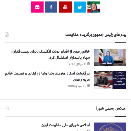
و
ه
۹
م
۰
ج
۰
د
ن
د
ف
پیام‌های رئیس جمهور برگزیده مقاومت
ا
ر
و
گ
ذ
خانم رجوی از اقدام دولت انگلستان برای لیست‌گذاری
ش
سپاه پاسداران استقبال کرد
ت
13 جولای 2026
درگذشت استاد هنرمند رضا اولیا در ایتالیا و تسلیت خانم
مریم رجوی
10 جولای 2026
اجلاس رسمی شورا
اجلاس شورای ملی مقاومت ایران