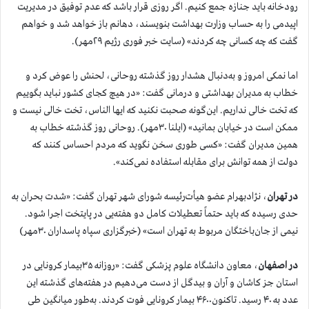
رودخانه باید جنازه جمع کنیم. اگر روزی قرار باشد که عدم توفیق در مدیریت
اپیدمی را به حساب وزارت بهداشت بنویسند، دهانم باز خواهد شد و خواهم
گفت که چه کسانی چه کردند» (سایت خبر فوری رژیم ۲۹مهر).
اما نمکی امروز و به‌دنبال هشدار روز گذشته روحانی، لحنش را عوض کرد و
خطاب به مدیران بهداشتی و درمانی گفت: «در هیچ کجای کشور نباید بگوییم
که تخت خالی نداریم. این‌گونه صحبت نکنید که ایها الناس، تخت خالی نیست و
ممکن است در خیابان بمانید» (ایلنا ۳۰مهر). روحانی روز گذشته خطاب به
همین مدیران گفت: «کسی طوری سخن نگوید که مردم احساس کنند که
دولت از همه توانش برای مقابله استفاده نمی‌کند».
در تهران
، نژادبهرام عضو هیأت‌رئیسه شورای شهر تهران گفت: «شدت بحران به
حدی رسیده که باید حتماً تعطیلات کامل دو هفته‌یی در پایتخت اجرا شود.
نیمی از جان‌باختگان مربوط به تهران است» (خبرگزاری س‍پاه پاسداران ۳۰مهر)
در اصفهان
، معاون دانشگاه علوم پزشکی گفت: «روزانه ۳۵بیمار کرونایی در
استان جز کاشان و آران و بیدگل از دست می‌دهیم در هفته‌های گذشته این
عدد به ۴۰ رسید. تاکنون۴۶۰۰ بیمار کرونایی فوت کردند. به‌طور میانگین طی