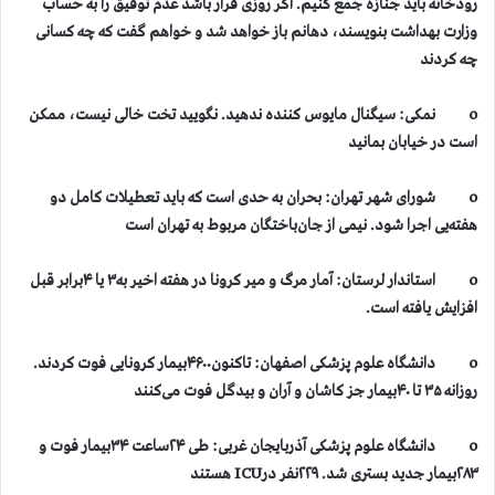
رودخانه باید جنازه جمع کنیم. اگر روزی قرار باشد عدم توفیق را به حساب
وزارت بهداشت بنویسند، دهانم باز خواهد شد و خواهم گفت که چه کسانی
چه کردند
o نمکی: سیگنال مایوس کننده ندهید. نگویید تخت خالی نیست، ممکن
است در خیابان بمانید
o شورای شهر تهران: بحران به حدی است که باید تعطیلات کامل دو
هفته‌یی اجرا شود. نیمی از جان‌باختگان مربوط به تهران است
o استاندار لرستان: آمار مرگ و میر کرونا در هفته اخیر به۳ یا ۴برابر قبل
افزایش یافته است.
o دانشگاه علوم پزشکی اصفهان: تاکنون۴۶۰۰بیمار کرونایی فوت کردند.
روزانه ۳۵ تا ۴۰بیمار جز کاشان و آران و بیدگل فوت می‌کنند
o دانشگاه علوم پزشکی آذربایجان غربی: طی ۲۴ساعت ۳۴بیمار فوت و
۲۸۳بیمار جدید بستری شد. ۲۲۹نفر درICU هستند