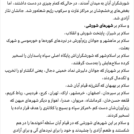
شورشگران آبان به میدان آمدند، در حالی‌که کمتر چیزی در دست داشتند، اما
بغض‌های پرخشم‌شان بر مراکز غارت و سرکوب رژیم شعله‌ور شد. جانشان نثار
آزادی شد.
و سلام بر
شهرهای شورشی
،
سلام بر شیراز، پایتخت شورش و انقلاب،
سلام بر ماهشهر و جوانان رزم‌آورش در نبردهای کوره‌ها و خورموسی و شهرک
بعثت،
سلام بر اسلام‌شهر که شورشگران‌اش پایگاه اصلی سپاه پاسداران را تسخیر
کرده سلاح‌هایش را به‌دست گرفتند،
سلام بر شهریار که جوانان دلیرش نماد خمینی دجال، یعنی انگشتر او را تخریب
و لگدمال کردند،
سلام بر بهبهان که آتش‌زنه‌ قیام آبان شد،
سلام بر سیرجان، اصفهان، خرمشهر، اراک، تهران، کرج، فردیس، رباط کریم،
قلعه حسن‌خان، کرمانشاه، مریوان، صدرا، اهواز و دیگر شهرهای میهن که
رزم‌آوران‌شان دست کم ۸۰مرکز سپاه و بسیج یا کلانتری را هدف قرار داده یا
تسخیر کردند.
و سلام بر این شهرهای شورشی که در قیام آبان سلطه آخوندها را در هم
شکستند و طعم آزادی را چشیدند و خود را برای نبردهای آتی و برای آزادی