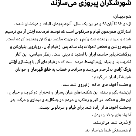
شورشگران پیروزی می‌سازند
هم‌میهنان،
از دی ۹۶ تا آبان ۹۸ و در این یک سال، آنچه پدیدار، اثبات و درخشان شده،
استراتژی ظفرنمون قیام و سرنگونی است که توسط فرمانده ارتش آزادی ترسیم
شده و نیروی رزمنده ضد رژیم را در جهت مقصد بزرگ آن رهنمون کرده است.
نتیجه‌ روشن و قطعی تحولات یک ساله پس از قیام آبان،‌ رویارویی بنیان‌کن و
بازگشت‌ناپذیر جامعه ایران با استبداد دینی است. ازنظر سیاسی، این آغاز
تخریب بنا و بنیاد رژیم توسط مردم است که در قیام‌های آتی با پیشتازی
ارتش
بزرگ آزادی
به‌فرجام می‌رسد و سرانجام خطاب به
خلق قهرمان
و جوانان
شورشگر ایران می‌گویم:
وحشت آخوندهای حاکم از نیروی شماست.
این‌همه بگیر و ببند، این شکنجه‌های عیان پسران و دختران در کوچه و خیابان،
این فقر و فلاکت فراگیر و رهاکردن مردم در چنگال‌های بیماری و مرگ، جز
وحشت آخوندها از اراده شما برای قیام و سرنگونی نیست.
آخوندهای جلاد و بزدل،
از قدرت شما می‌ترسند.
از همبستگی شما هراسان‌اند.