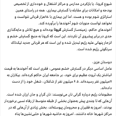
شیوع کرونا، یا بازکردن مدارس و مراکز اشتغال و خودداری از تخصیص
بودجه و امکانات برای مقابله با گسترش بیماری، همه در راستای همین
استراتژی شوم بوده و هست. اما این بیماری با ۱۵۰هزار قربانی نتوانست و
نخواهد توانست منویات شوم آخوندها را برآورده کند.
آخوندهای حاکم، زمینه‌ساز گسترش
کرونا
بوده‌اند و هیچ تلاش و مایه‌گذاری
جدی در برابر پیشروی آن نکردند. این است که کرونا به ‌منبع گسترش خشم و
انزجار پنهانی علیه رژیم تبدیل شده و این است که هر قربانی جدید تیک‌تاک
سرنگونی رژیم شده است.
دوستان عزیز،
عامل اساسی دیگر در گسترش خشم عمومی، فقری است که آخوندها به‌ قیمت
انباشتن یک ثروت عظیم برای خود، بر جامعه ایران حاکم کرده‌اند. بیکاران به
‌۱۱میلیون نفر رسیده‌اند. ۶.۵ میلیون نفر از شاغلان، شغل خود را از دست
داده‌اند.
مطبوعات رژیم درباره گرانی نان می‌نویسند: نان گران و جان ارزان شده است.
آن‌هایی که تا چندی پیش به‌عنوان بخشی از طبقه متوسط از رفاه نسبی برخوردار
بودند، امروز به ‌فقیران و محرومان پیوسته‌‌اند، بخش زیادی از آن‌هایی که در
مراکز شهرها خانه داشتند، امروز به ‌حاشیه‌ شهرها و حلبی‌نشین‌ها پناه