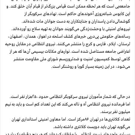
جامعه‌یی است که هر لحظه ممکن است قیامی بزرگ‌تر از قیام آبان خلق کند. و
این کابوس شبانه‌روزی آخوندهای حاکم است. نهاد‌های سرکوبگر از
گوشمالی‌دادن پاسداران و جنایتکاران به دست جوانان مات شده‌اند.
نیروهای امنیتی با وحشت‌زدگی می‌گویند جوانان به تهیه ‌سلاح رو آورده‌اند.
رسانه‌های حکومتی پی‌در‌پی خبرهای کشف اسلحه در اهواز، همدان، اصفهان،
لرستان، ایلام، فارس و کرج را منتشر می‌کنند. نیروی انتظامی در مقابل روحیه
اعتراضی جامعه مستاصل شده است. نوارهای مکالمات بیسیمی آن‌ها که هر از
گاهی توسط کمیسیون امنیت و ضد‌تروریسم
شورای ملی مقاومت
منتشر
می‌شود، در این زمینه بسیار گویا و روشنگر است.
در حالی که شمار مأموران نیروی سرکوبگر انتظامی حدود ۲۵۰هزار نفر است.
اما فرمانده نیروی انتظامی آه و ناله می‌کند که این تعداد کم است و باید به ‌نیم
میلیون نفر برسند.
تعداد کلانتری‌ها در تهران ۸۶مرکز است. اما معاون امنیتی استانداری تهران
می‌گوید تهران باید دویست کلانتری داشته باشد.
بسیاری واحدهای نیروی انتظامی را مؤظف کرده‌اند که هر پنج دقیقه یک بار در