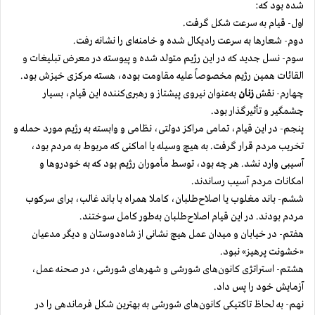
شده بود که:
اول- قیام به سرعت شکل گرفت.
دوم- شعارها به سرعت رادیکال شده و خامنه‌ای را نشانه رفت.
سوم- نسل جدید که در این رژیم متولد شده و پیوسته در معرض تبلیغات و
القائات همین رژیم مخصوصاً علیه مقاومت بوده، هسته مرکزی خیزش بود.
چهارم- نقش
زنان
به‌عنوان نیروی پیشتاز و رهبری‌کننده این قیام، بسیار
چشمگیر و تأثیرگذار بود.
پنجم- در این قیام، تمامی مراکز دولتی، نظامی و وابسته به رژیم مورد حمله و
تخریب مردم قرار گرفت. به هیچ وسیله یا اماکنی که مربوط به مردم بود،
آسیبی وارد نشد. هر چه بود، توسط مأموران رژیم بود که به خودروها و
امکانات مردم آسیب رساندند.
ششم- باند مغلوب یا اصلاح‌طلبان، کاملا همراه با باند غالب، برای سرکوب
مردم بودند. در این قیام اصلاح‌طلبان به‌طور کامل سوختند.
هفتم- در خیابان و میدان عمل هیچ نشانی از شاه‌دوستان و دیگر مدعیان
«خشونت پرهیز» نبود.
هشتم- استراتژی کانون‌های شورشی و شهرهای شورشی، در صحنه عمل،
آزمایش خود را پس داد.
نهم- به لحاظ تاکتیکی کانون‌های شورشی به بهترین شکل فرماندهی را در