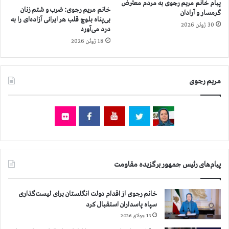
ا
پیام خانم مریم رجوی به مردم معترض
ا
خانم مریم رجوی: ضرب و شتم زنان
ن
گرمسار و آرادان
بی‌پناه بلوچ قلب هر ایرانی آزاده‌ای را به
ز
ي
30 ژوئن 2026
درد می‌آورد
۱
ا
۵
18 ژوئن 2026
ن
۲
د
ه
ر
ز
۴
مریم رجوی
ا
۶
ر
۵
و
ش
۹
ه
۰
ر
۰
ا
ن
ز
ف
۱
پیام‌های رئیس جمهور برگزیده مقاومت
ر
۵
ب
۴
ی
ه
خانم رجوی از اقدام دولت انگلستان برای لیست‌گذاری
ش
ز
سپاه پاسداران استقبال کرد
ت
ا
13 جولای 2026
ر
ر