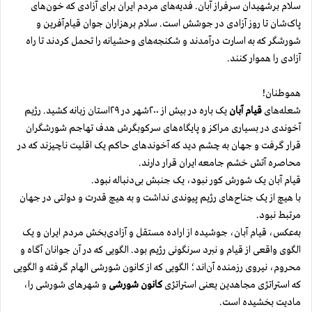
سلام بر‌شهیدان سرفراز آبان. فدیه‌های مردم ایران برای آزادی‌ که خون‌های
پاک‌شان تا روز آزادی در جوشش است. سلام بر‌هزاران جوان قیام‌‌آفرین و
شورشگر که به‌ اسارت درآمدند و شکنجه‌های وحشیانه را تحمل کردند تا راه
آزادی را هموار کنند.
هموطنان!
شعله‌های
قیام آبان
یک باره در بیش از ۲۰۰شهر در ۲۹استان زبانه کشید. رژیم
آخوندی در بسیاری مراکز و پایگاه‌های سرکوبگرش هدف تهاجم شورشگران
قرار گرفت و جهان به ‌چشم دید که آخوندهای حاکم یک اقلیت ناچیزند که در
محاصره آتش خشم جامعه ایران قرار دارند.
قیام آبان یک شورش کور نبود، یک جنبش بی‌دنباله نبود.
با ‌هیچ از یک جناح‌های رژیم پیوندی نداشت و به هیچ قدرت و دولتی در جهان
مرتبط نبود.
به‌عکس، قیام آبان، جوشیده از اراده مستقل و آزادی‌بخش مردم ایران و یک
الگوی واقعی از قیام و نبرد سرنگونی رژیم بود. الگویی که در آن جوانان آگاه و
محروم، نیروی رزمنده آن‌اند؛ الگویی که از کانون شورشی الهام گرفته و الگویی
که استراتژی مجاهدین یعنی استراتژی
کانون شورشی
و شهرهای شورشی را،
مادیت بخشیده است.