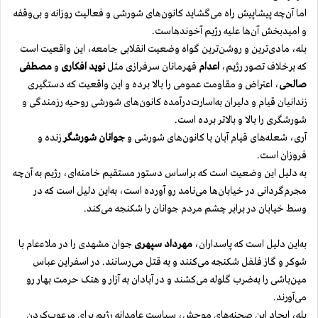
اما آن‌چه پیشاپیش راه می‌گشاید کانون‌های شورشی و فعالیت روزانه و بی‌وقفه
و امیدبخش آن‌ها علیه رژیم آخوندهاست.
بله، مادی‌ترین و روشن‌ترین گواه وضعیت انقلابی جامعه، این واقعیت است
که برخلاف تصور رژیم،
اعدام
قهرمانان سرفرازی مثل
نوید افکاری
و
مصطفی
صالحی
، اعتراض و مقاومت عمومی را بالا برده و این واقعیت که دستگیری
زندانیان قیام و دلیران به‌اسارت‌درآمده کانون‌های شورشی روحیه رزمندگی و
شورشگری را بالا و بالاتر برده است.
آری،‌ شعله‌های قیام آبان با کانون‌های شورشی و
جوانان شورشگر
زنده و
فروزان است.
به‌ دلیل این وضعیت است که براساس دستور مستقیم خامنه‌ای، رژیم به‌ آن‌چه
مجرم‌گردانی در خیابان‌ها می‌نامد رو آورده است، به‌این دلیل است که در
وسط خیابان در برابر چشم مردم جوانان را شکنجه می‌کند.
به‌این دلیل است که پاسداران،
مهرداد سپهری
جوان مشهدی را در ملاء‌عام با
شوکر و گاز فلفل شکنجه می‌کنند و به ‌قتل می‌رسانند. در اسفراین عباس
مین‌باشی را به‌ضرب گلوله می‌کشند و در آبادان به‌ آزار و هتک حرمت بهار رو
می‌آورند.
بله، ایجاد این صحنه‌های موحش، سیاست عامدانه رژیم برای مرعوب‌کردن