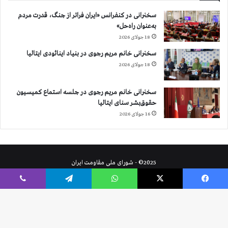
سخنرانی در کنفرانس «ایران فراتر از جنگ، قدرت مردم
به‌عنوان راه‌حل»
18 جولای 2026
سخنرانی خانم مریم رجوی در بنیاد اینائودی ایتالیا
18 جولای 2026
سخنرانی خانم مریم رجوی در جلسه استماع کمیسیون
حقوق‌بشر سنای ایتالیا
16 جولای 2026
2025© - شورای ملی مقاومت ایران
X
خوراک
فیس بوک
X
واتس آپ
تلگرام
وایبر