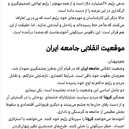
بدهی رژیم ۲۶۰میلیارد دلار است و از همه مهم‌تر؛ رژیم توانایی تصمیم‌گیری و
اثرگذاری در این عرصه را از دست داده است.
حالا دیگر این کارشناسان و مهره‌های خود رژیم است که پی‌در پی اعتراف
می‌کنند که به‌آخر خط رسیده‌اند و راه‌حل و آینده‌یی ندارند. اما حقیقت از این
هم فراتر است: این ناقوس سرنگونی آخوندهاست که به‌صدا درآمده است.
موقعیت انقلابی جامعه ایران
هم‌میهنان،
وضعیت انقلابی
جامعه ایران
که در قیام آبان به‌طرز چشمگیری نمودار شد،
هم‌چنان به‌قوت خود باقی است. شرایط انفجاری، نارضایتی متراکم، و تقابل
مردم و رژیم حاکم به ‌اوج خود رسیده است.
دو عامل اساسی این وضعیت را شدت بخشیده است: یکی بیماری
همه‌گیر
کرونا
که مردم سیاست جنایتکارانه خامنه‌ای ـ روحانی را در گسترش آن
و از دست رفتن جان‌ها به چشم می‌بینند و دیگری فروپاشی اقتصادی و سقوط
بخش عظیمی از جامعه به ‌گرسنگی و ناداری.
آخوندها می‌خواهند
کرونا
را سپربلای رژیم خود کنند. می‌خواهند با استراتژی
اجساد، خطر سرنگونی را خنثی کنند. طرح‌های ضدبشری نظیر پنهان‌کردن