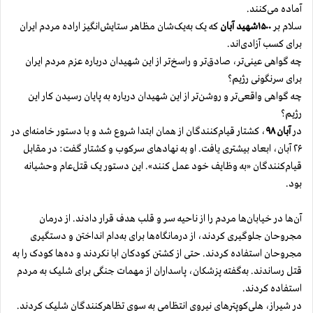
آماده می‌کنند.
سلام بر
۱۵۰۰شهید آبان
که یک به‌یک‌شان مظاهر ستایش‌انگیز اراده مردم ایران
برای کسب آزادی‌اند.
چه گواهی عینی‌تر، صادق‌تر و راسخ‌تر از این شهیدان درباره عزم مردم ایران
برای سرنگونی رژیم؟
چه گواهی واقعی‌تر و روشن‌تر از این شهیدان درباره به‌ پایان رسیدن کار این
رژیم؟
در
آبان ۹۸
، کشتار قیام‌کنندگان از همان ابتدا شروع شد و با دستور خامنه‌ای در
۲۶ آبان، ابعاد بیشتری یافت. او به ‌نهادهای سرکوب و کشتار گفت:‌ در مقابل
قیام‌کنندگان «به وظایف خود عمل کنند». این دستور یک قتل‌عام وحشیانه
بود.
آن‌ها در خیابان‌ها مردم را از ناحیه سر‌‌ و قلب‌ هدف قرار دادند. از درمان
مجروحان جلوگیری کردند، از درمانگاه‌ها برای به‌دام انداختن و دستگیری
مجروحان استفاده کردند. حتی از کشتن کودکان ابا نکردند و ده‌ها کودک را به
‌قتل رساندند. به‌گفته پزشکان، پاسداران از مهمات جنگی برای شلیک به ‌مردم
استفاده کردند.
در شیراز، هلی‌کوپترهای نیروی انتظامی به سوی تظاهرکنندگان شلیک کردند.