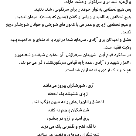
و از عزم شما برای سرنگونی وحشت دارند.
پس هیچ لحظه‌یی به توان خودتان برای سرنگونی، شک نکنید.
هیچ لحظه‌یی به ناامیدی و یاس و گفتن (همین که هست)، میدان ندهید.
و هیچ لحظه‌یی از یاری و همراهی با کانون‌های شورشی و جوانان شورشگر دریغ
نکنید.
عشق و امیدتان برای آزادی، سرمایه شما در نبرد با خامنه‌ای و حاکمیت پلید
ولایت فقیه است.
در سالگرد قیام آبان، شهیدان سرفرازش، آن
۱۵۰۰جان
شیفته و شعله‌ور و
۱۲۰هزار شهید راه آزادی، همه را به‌ قیامی سرنگون‌کننده فرا می‌خوانند.
به‌پاخیزید که‌ آزادی و آینده از آن شماست.
آری، شورشگران پیروز می‌دانند
از پای ننشینند یک لحظه
تا عشق را نان را رهایی را به میهن بازگردانند.
شورشگران پرچم به کف،
برق امید و آرزو در چشم،
تا قله فتح و ظفر بی باک می تازند
شورشگران، پیروزی و تغییر می‌سازند.