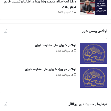
درگذشت استاد هنرمند رضا اولیا در ایتالیا و تسلیت خانم
ا
و
مریم رجوی
س
۳
10 جولای 2026
ت
۰
۰
ن
ف
اجلاس رسمی شورا
ر
ب
ي
اجلاس شورای ملی مقاومت ایران
ش
11 سپتامبر 2025
ت
ر
ا
اجلاس دو روزه شورای ملی مقاومت ایران
س
11 سپتامبر 2025
ت
دیدارها و حمایت‌های بین‌المللی