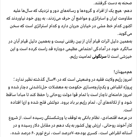
صحنه به دست گرفتند.
دهم- هیچ یک از افراد و گروه‌ها و رسانه‌های دور و نزدیک که سال‌ها علیه
مقاومت ایران و استراتژی و مواضع آن حرف می‌زدند، به روی خود نیاوردند که
اکنون کدام خط مشی در خیابان جریان دارد و کدام استراتژی است که سخن
می‌گوید.
به‌همین دلیل اثرات قیام آبان از بین رفتنی نیست و به‌همین دلیل قیام آبان در
سالگرد خود در آمادگی اجتماعی عظیمی دوباره قد راست کرده است.و این
خیزشی است تا
سرنگونی
تمامیت رژیم.
هم‌میهنان!
امروز رژیم ولایت فقیه در وضعیتی است که در ۴۰سال گذشته نظیر ندارد؛
پروژه انقباض و یک‌پارچه‌سازی حکومت به ‌معضلات حل‌ناشدنی دچار شده و
امروز خامنه‌ای ناچار است با تمام قوا ‌دولت روحانی را حفظ کند تا مبادا ساقط
شود و از تکانه‌های آن، تمام رژیم بر باد برود. دولتش فلج شده و ازپا افتاده
است.
در عرصه اقتصادی، نظام بانکی به توقف یا ورشکستگی رسیده است. از شروع
کار آخوند روحانی، ارزش پول کشور به ‌یک دهم در مقابل دلار رسیده و در
‌آستانه انقراض است، کسری بودجه ‌۷۰درصد است، نرخ تورم ۶۰ درصد شده،