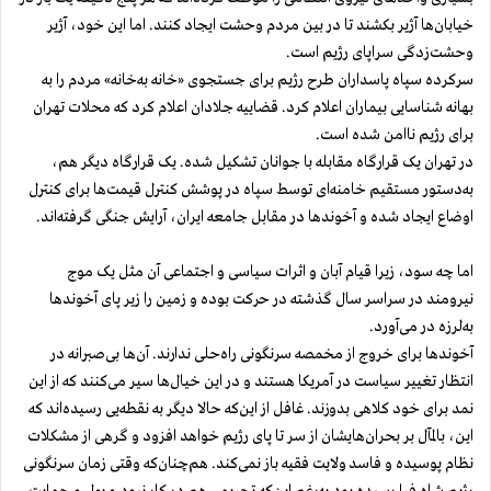
خیابان‌ها آژیر بکشند تا در بین مردم وحشت ایجاد کنند. اما این خود، آژیر
وحشت‌زدگی سراپای رژیم است.
سرکرده سپاه پاسداران طرح رژیم برای جستجوی «خانه به‌خانه» مردم را به‌
بهانه شناسایی بیماران اعلام کرد. قضاییه جلادان اعلام کرد که محلات تهران
برای رژیم ناامن شده است.
در تهران یک قرارگاه مقابله با جوانان تشکیل شده. یک قرارگاه دیگر هم،
به‌دستور مستقیم خامنه‌ای توسط سپاه در پوشش کنترل قیمت‌ها برای کنترل
اوضاع ایجاد شده و آخوندها در مقابل جامعه ایران، آرایش جنگی گرفته‌اند.
اما چه سود، زیرا قیام آبان و اثرات سیاسی و اجتماعی آن مثل یک موج
نیرومند در سراسر سال گذشته در حرکت بوده و زمین را زیر پای آخوندها
به‌لرزه در می‌آورد.
آخوندها برای خروج از مخمصه سرنگونی راه‌حلی ندارند. آن‌ها بی‌صبرانه در
انتظار تغییر سیاست در آمریکا هستند و در این خیال‌ها سیر می‌کنند که از این
نمد برای خود کلاهی بدوزند. غافل از این‌که حالا دیگر به نقطه‌یی رسیده‌اند که
این، بالمآل بر بحران‌هایشان از سر تا پای رژیم خواهد افزود و گرهی از مشکلات
نظام پوسیده و فاسد ولایت فقیه باز نمی‌کند. هم‌چنان‌که وقتی زمان سرنگونی
رژیم شاه فرا رسیده بود به‌رغم این‌که تحریمی هم در کار نبود و پول و حمایت