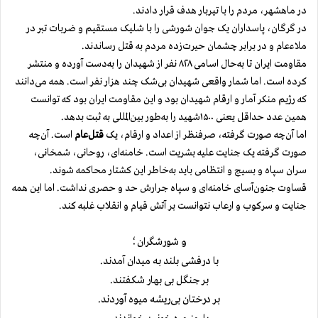
در ماهشهر، مردم را با تیربار هدف قرار دادند.
در گرگان، پاسداران یک جوان شورشی را با شلیک مستقیم و ضربات تبر در
ملاء‌عام و در برابر چشمان حیرت‌زده مردم به قتل رساندند.
مقاومت ایران تا به‌حال اسامی ۸۲۸ نفر از شهیدان را به‌دست آورده و منتشر
کرده است. اما شمار واقعی شهیدان بی‌شک چند هزار نفر است. همه می‌دانند
که رژیم منکر آمار و ارقام شهیدان بود و این مقاومت ایران بود که توانست
همین عدد حداقل یعنی ۱۵۰۰شهید را به‌طور بین‌المللی به ثبت بدهد.
اما آن‌چه صورت گرفته، صرفنظر از اعداد و ارقام، یک
قتل‌عام
است. آن‌چه
صورت گرفته یک جنایت علیه بشریت است. خامنه‌ای، روحانی، شمخانی،
سران سپاه و بسیج و انتظامی باید به‌خاطر این کشتار محاکمه شوند.
قساوت جنون‌آسای خامنه‌ای و سپاه جرارش حد و حصری نداشت. اما این همه
جنایت‌ و سرکوب و ارعاب نتوانست بر آتش قیام و انقلاب غلبه کند.
و شورشگران؛
با درفشی بلند به میدان آمدند.
بر جنگل بی بهار شکفتند.
بر درختان بی‌ریشه میوه آوردند.