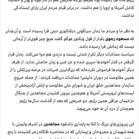
کامل آمریکا و اروپا را هم داشت، در برابر قیام مردم ایران یارای ایستادگی
نداشت.
به نظر ما و مردم ما زمان سرنگونی دیکتاتوری دینی فرا رسیده است. و آن‌چنان
که
مسعود رجوی
یکبار از قول ویکتور هوگو گفت هیچ چیز قوی‌تر از آرمانی
نیست که زمانش فرا رسیده باشد.
سیاست مماشات دیگر تکرار شدنی نیست و دردی هم دوا نمی‌کند. زمان قرار
گرفتن در کنار آخوندها سپری شده و جز ضرر و زیان حاصلی ندارد. از طرف
دیگر آخوندها فراموش نکرده‌اند که بزرگ‌ترین ضربات در عرصه بین‌المللی را از
همین مقاومت در دوران دلپذیر! مماشات دریافت کردند؛ از جمله خروج
سازمان مجاهدین خلق ایران و شورای ملی مقاومت و ارتش آزادیبخش از
لیست‌های تروریستی آمریکا و هم‌چنین بیرون کشیدن مجاهدین از چنگال
دژخیمان عراقی همین رژیم. دو ضربه‌یی که بعد از گذشت سال‌ها رژیم
هم‌چنان از درد آن به خود می‌پیچد.
این پیروزی‌های بزرگ با اتکا به پایداری باشکوه
مجاهدین
در اشرف ولیبرتی با
همه شهیدان و مجروحان و بیمارانی که در محاصره ظالمانه زجر کشیدند با رنج