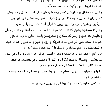
و تلاش طاقت فرسای شبانه‌روزی اعضا و هواداران این مقاومت و
اشرف‌نشان‌ها در چهارگوشه دنیا به‌دست آمد.
چنین است خلق و مقاومتی که بر اراده خودش متکی است. خلق و مقاومتی
که بر توان فداکاری خود اتکا دارد و از ظرفیت تغییر‌دهندگی خودش نیرو
می‌گیرد و به‌پیش می‌تازد. این نیروی شگرفی است که تاریخ را می‌سازد.
چنان‌که
مسعود رجوی
گفته است:‌ در دستگاه محاسبه خامنه‌ای «عنصر اصلی
و کلیدی که خلق و ارتش گرسنگان و محرومان باشد، جایی ندارد. اما کور
خوانده است. حتی اگر مثل شاه، آمریکا و اروپا و چین و ماچین را هم با خود
‌داشته باشد، باز هم سرنگونی و سقوط ” سوخت و سوز“ ندارد.
این رژیم از همه سو در بن‌بست و بحران است. حرف آخر را مردم ایران می‌زنند.
سرنوشت را پیشتازان، شورشگران و ارتش آزادی‌ستان می‌نویسند. ما خود
نویسندگان سرنوشت خویشتن و خلق و میهنیم».
بنابراین «سرنوشت
ایران
با قیام فرزندان رشیدش در میدان فدا و مجاهدت
نوشته می‌شود.
بله، کس نخارد پشت ما و شورشگران پیروزی می‌سازند».