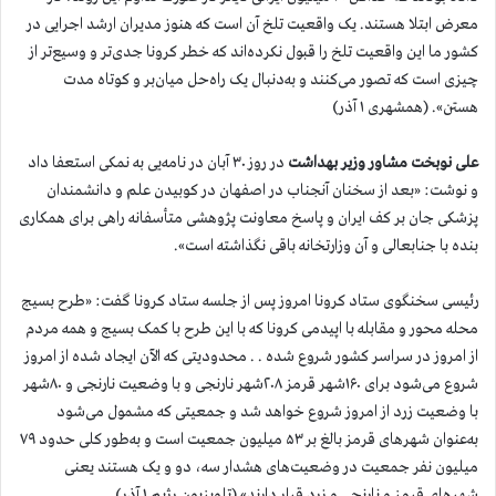
معرض ابتلا هستند. یک واقعیت تلخ آن است که هنوز مدیران ارشد اجرایی در
کشور ما این واقعیت تلخ را قبول نکرده‌اند که خطر کرونا جدی‌تر و وسیع‌تر از
چیزی است که تصور می‌کنند و به‌دنبال یک راه‌حل میان‌بر و کوتاه مدت
هستن». (همشهری ۱ آذر)
علی نوبخت مشاور وزیر بهداشت
در روز ۳۰ آبان در نامه‌یی به نمکی استعفا داد
و نوشت: «بعد از سخنان آنجناب در اصفهان در کوبیدن علم و دانشمندان
پزشکی جان بر کف ایران و پاسخ معاونت پژوهشی متأسفانه راهی برای همکاری
بنده با جنابعالی و آن وزارتخانه باقی نگذاشته است».
رئیسی سخنگوی ستاد کرونا امروز پس از جلسه ستاد کرونا گفت: «طرح بسیج
محله محور و مقابله با اپیدمی کرونا که با این طرح با کمک بسیج و همه مردم
از امروز در سراسر کشور شروع شده . . محدودیتی که الآن ایجاد شده از امروز
شروع می‌شود برای ۱۶۰شهر قرمز ۲۰۸شهر نارنجی و با وضعیت نارنجی و ۸۰شهر
با وضعیت زرد از امروز شروع خواهد شد و جمعیتی که مشمول می‌شود
به‌عنوان شهرهای قرمز بالغ بر ۵۳ میلیون جمعیت است و به‌طور کلی حدود ۷۹
میلیون نفر جمعیت در وضعیت‌های هشدار سه، دو و یک هستند یعنی
شهرهای قرمز و نارنجی و زرد قرار دارند» (تلویزیون رژیم ۱ آذر).