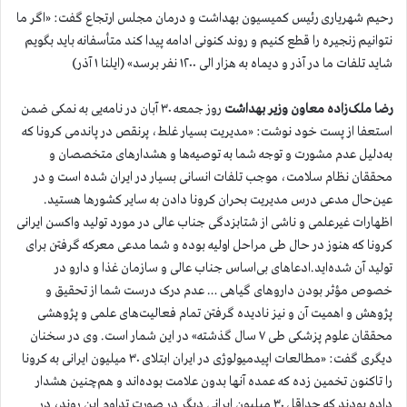
رحیم شهریاری رئیس کمیسیون بهداشت و درمان مجلس ارتجاع گفت: «اگر ما
نتوانیم زنجیره را قطع کنیم و روند کنونی ادامه پیدا کند متأسفانه باید بگویم
شاید تلفات ما در آذر و دیماه به هزار الی ۱۲۰۰ نفر برسد» (ایلنا ۱ آذر)
رضا ملک‌زاده معاون وزیر بهداشت
روز جمعه ۳۰ آبان در نامه‌یی به نمکی ضمن
استعفا از پست خود نوشت: «مدیریت بسیار غلط، پرنقص در پاندمی کرونا که
به‌دلیل عدم مشورت و توجه شما به توصیه‌ها و هشدارهای متخصصان و
محققان نظام سلامت، موجب تلفات انسانی بسیار در ایران شده است و در
عین‌حال مدعی درس مدیریت بحران کرونا دادن به سایر کشورها هستید.
اظهارات غیرعلمی و ناشی از شتابزدگی جناب عالی در مورد تولید واکسن ایرانی
کرونا که هنوز در حال طی مراحل اولیه بوده و شما مدعی معرکه گرفتن برای
تولید آن شده‌اید.ادعاهای بی‌اساس جناب عالی و سازمان غذا و دارو در
خصوص مؤثر بودن داروهای گیاهی … عدم درک درست شما از تحقیق و
پژوهش و اهمیت آن و نیز نادیده گرفتن تمام فعالیت‌های علمی و پژوهشی
محققان علوم پزشکی طی ۷ سال گذشته» در این شمار است. وی در سخنان
دیگری گفت: «مطالعات اپیدمیولوژی در ایران ابتلای ۳۰ میلیون ایرانی به کرونا
را تاکنون تخمین زده که عمده آنها بدون علامت بوده‌اند و هم‌چنین هشدار
داده بودند که حداقل ۳۰ میلیون ایرانی دیگر در صورت تداوم این روند، در