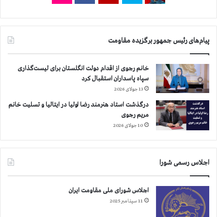
۰
ا
۰
ی
ن
ت
ف
ک
پیام‌های رئیس جمهور برگزیده مقاومت
ر
ا
ب
ر
ی
ا
خانم رجوی از اقدام دولت انگلستان برای لیست‌گذاری
ش
ن
سپاه پاسداران استقبال کرد
ت
ه
13 جولای 2026
ر
ا
ا
درگذشت استاد هنرمند رضا اولیا در ایتالیا و تسلیت خانم
ع
س
مریم رجوی
د
ت
ا
10 جولای 2026
م
د
ر
اجلاس رسمی شورا
و
ح
ش
اجلاس شورای ملی مقاومت ایران
ت
11 سپتامبر 2025
ا
ز