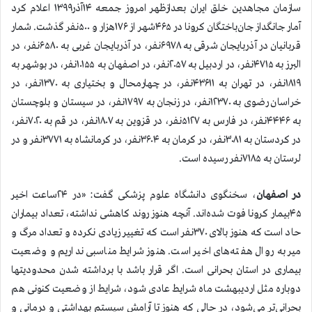
سازمان مجاهدین خلق ایران بعدازظهر امروز جمعه ۱۴آذر۱۳۹۹ اعلام کرد
آمار جانگداز جان‌باختگان کرونا در ۴۶۵شهر از ۱۷۶هزار و ۵۰۰نفر گذشت. شمار
قربانیان در آذربایجان شرقی به ۶۹۷۸نفر، در آذربایجان غربی به ۶۵۸۰نفر، در
البرز به ۴۷۱۵نفر، در اردبیل به ۲۰۵۷نفر، در اصفهان به ۱۰۱۵۵نفر، در بوشهر به
۱۸۱۹نفر، در تهران به ۴۳۶۱۱نفر، در چهارمحال و بختیاری به ۱۳۷۰نفر، در
خراسان رضوی به ۱۲۳۷۰نفر، در زنجان به ۱۷۹۷نفر، در سیستان و بلوچستان
به ۴۴۴۶نفر، در فارس به ۵۱۲۷نفر، در قزوین به ۱۸۰۷نفر، در قم به ۷۰۲۰نفر،
در کردستان به ۳۰۸۱نفر، در کرمان به ۳۶۰۴نفر، در کرمانشاه به ۳۷۷۱نفر و در
لرستان به ۷۱۸۵نفر رسیده است.
در اصفهان
، سخنگوی دانشگاه علوم پزشکی گفت: «در ۲۴ساعت اخیر
۴۵بیمار کرونا فوت شده‌اند. آنچه هنوز روند کاهشی نداشته، تعداد بیماران
حاد است که هنوز بالای ۳۷۰نفر است که تغییر زیادی نکرده و تعداد مرگ و
میر به روال هفته‌های اخیر است. هنوز شرایط مناسبی نداریم و وضعیت
بیماری در استان بحرانی است. اگر قرار باشد با برداشته شدن محدودیتها
دوباره مثل اردیبهشت ماه شرایط عادی شود، شرایط از وضعیت کنونی هم
بحرانی‌تر می‌شود، در حالی که هنوز تا آرامش سیستم بهداشتی و درمانی و