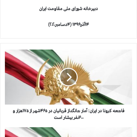
دبیرخانه شورای ملی مقاومت ایران
۱۴آذر۱۳۹۹ (۴دسامبر۲۰۲۰)
ف
ا
ج
ع
ه
ک
ر
و
ن
ا
فاجعه کرونا در ایران: آمار جانگداز قربانیان در ۴۶۵شهر از ۱۷۵هزار و
د
۶۰۰نفر بیشتر است
ر
ا
د
ی
س