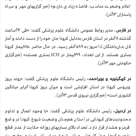
اعلام وضعیت مناسب، فاصله زیادی داریم» (خبرگزاریهای مهر و سپاه
پاسداران ۱۳آذر).
در فارس
، مدیر روابط عمومی دانشگاه علوم پزشکی گفت: «طی ۲۴ساعت
گذشته ۲۸نفر در استان فارس به‌دلیل کرونا جان خود را از دست دادند و آمار
کل جان‌باختگان تا امروز به ۲۵۸۹نفر رسید. در حال حاضر ۱۸۵۰بیمار کرونا
بستری هستند. از این تعداد، ۳۱۹بیمار در ICU بستری هستند» (خبرگزاری
حکومتی مهر ۱۳آذر).
در کهگیلویه و بویراحمد،
رئیس دانشگاه علوم پزشکی گفت: «روند بروز
ویروس کرونا در استان افزایشی است و میزان بروز کرونا ۲برابر میانگین
کشوری است» (خبرگزاری نیروی قدس ۱۳آذر).
در اردبیل،
رئیس دانشگاه علوم پزشکی گفت: «با وجود اعمال و تداوم
محدودیت‌های کرونایی در استان هم‌چنان وضعیت شیوع کرونا در وضع
قرمز و هشدار قرار دارد. تعداد بالای بستریهای روزانه حکایت از عدم قطع
زنجیره کرونا و یا کاهش میزان شیوع در استان است و وضعیت