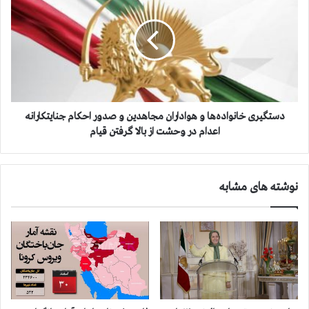
ر
ت
ا
گ
ن
ی
:
ر
آ
ی
م
خ
ا
ا
ر
ن
دستگیری خانواده‌ها و هواداران مجاهدین و صدور احکام جنایتکارانه
ج
و
اعدام در وحشت از بالا گرفتن قیام
ا
ا
ن
د
گ
ه‌
نوشته های مشابه
د
ه
ا
ا
ز
و
ق
ه
ر
و
ب
ا
ا
د
ن
ا
ی
ر