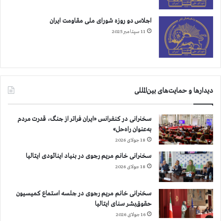
ب
ا
اجلاس دو روزه شورای ملی مقاومت ایران
ل
11 سپتامبر 2025
ا
گ
ر
ف
ت
دیدارها و حمایت‌های بین‌المللی
ن
ق
ی
سخنرانی در کنفرانس «ایران فراتر از جنگ، قدرت مردم
ا
به‌عنوان راه‌حل»
م
18 جولای 2026
سخنرانی خانم مریم رجوی در بنیاد اینائودی ایتالیا
18 جولای 2026
سخنرانی خانم مریم رجوی در جلسه استماع کمیسیون
حقوق‌بشر سنای ایتالیا
16 جولای 2026