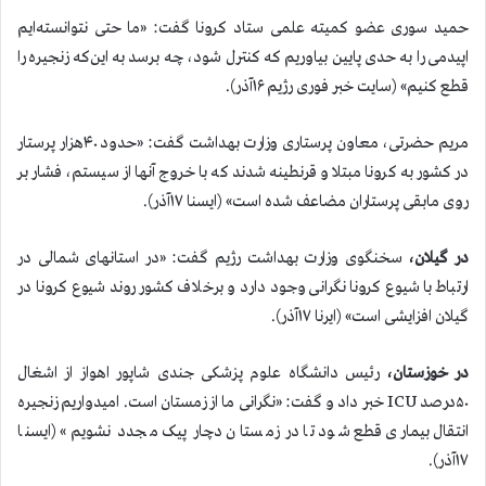
حمید سوری عضو کمیته علمی ستاد کرونا گفت: «ما حتی نتوانسته‌ایم
اپیدمی را به حدی پایین بیاوریم که کنترل شود، چه برسد به این‌که زنجیره را
قطع کنیم» (سایت خبر فوری رژیم ۱۶آذر).
مریم حضرتی، معاون پرستاری وزارت بهداشت گفت: «حدود ۴۰هزار پرستار
در کشور به کرونا مبتلا و قرنطینه شدند که با خروج آنها از سیستم، فشار بر
روی مابقی پرستاران مضاعف شده است» (ایسنا ۱۷آذر).
در گیلان،
سخنگوی وزارت بهداشت رژیم گفت: «در استانهای شمالی در
ارتباط با شیوع کرونا نگرانی وجود دارد و برخلاف کشور روند شیوع کرونا در
گیلان افزایشی است» (ایرنا ۱۷آذر).
در خوزستان،
رئیس دانشگاه علوم پزشکی جندی شاپور اهواز از اشغال
۵۰درصد ICU خبر داد و گفت: «نگرانی ما از زمستان است. امیدواریم زنجیره
انتقال بیماری قطع شود تا در زمستان دچار پیک مجدد نشویم» (ایسنا
۱۷آذر).