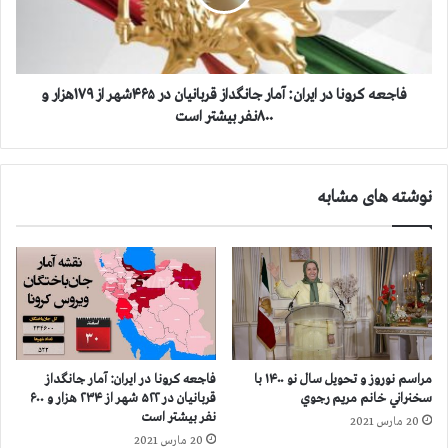
و
ک
ر
ر
ی
و
س
ن
م
ا
فاجعه کرونا در ایران: آمار جانگداز قربانیان در ۴۶۵شهر از ۱۷۹هزار و
:
د
۸۰۰نفر بیشتر است
ج
ر
ع
ا
ل
ی
نوشته های مشابه
م
ر
ف
ا
ت
ن
ض
:
ح
آ
ن
م
ا
ا
م
ر
ه
ج
مراسم نوروز و تحویل سال نو ۱۴۰۰ با
فاجعه كرونا در ايران: آمار جانگداز
ب
ا
سخنراني خانم مريم رجوي
قربانيان در ۵۲۲ شهر از ۲۳۴ هزار و ۶۰۰
ه
ن
نفر بيشتر است
20 مارس 2021
ن
گ
20 مارس 2021