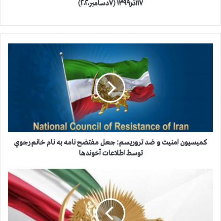
۱۷آذر۱۳۹۹ (۷دسامبر۲۰۲۰)
ک
م
ی
س
ی
و
ن
ا
م
ن
کمیسیون امنیت و ضد تروریسم: جعل مفتضح نامه به نام خانم رجوي
ی
توسط اطلاعات آخوندها
ت
و
ف
ض
ا
د
ج
ت
ع
ر
ه