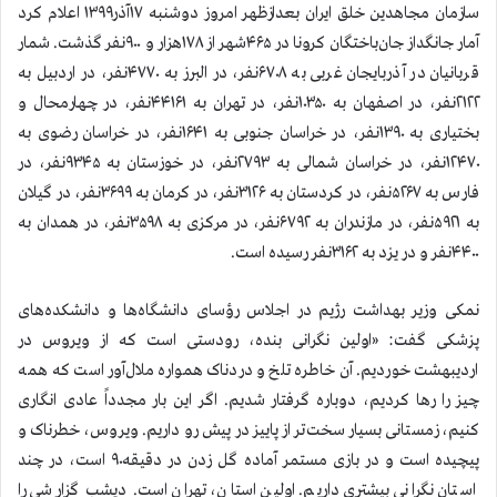
سازمان مجاهدین خلق ایران بعدازظهر امروز دوشنبه ۱۷آذر۱۳۹۹ اعلام کرد
آمار جانگداز جان‌باختگان کرونا در ۴۶۵شهر از ۱۷۸هزار و ۹۰۰نفر گذشت. شمار
قربانیان در آذربایجان غربی به ۶۷۰۸نفر، در البرز به ۴۷۷۰نفر، در اردبیل به
۲۱۲۲نفر، در اصفهان به ۱۰۳۵۰نفر، در تهران به ۴۴۱۶۱نفر، در چهارمحال و
بختیاری به ۱۳۹۰نفر، در خراسان جنوبی به ۱۶۴۱نفر، در خراسان رضوی به
۱۲۴۷۰نفر، در خراسان شمالی به ۲۷۹۳نفر، در خوزستان به ۹۳۴۵نفر، در
فارس به ۵۲۶۷نفر، در کردستان به ۳۱۲۶نفر، در کرمان به ۳۶۹۹نفر، در گیلان
به ۵۹۲۱نفر، در مازندران به ۶۷۹۲نفر، در مرکزی به ۳۵۹۸نفر، در همدان به
۴۴۰۰نفر و در یزد به ۳۱۶۲نفر رسیده است.
نمکی وزیر بهداشت رژیم در اجلاس رؤسای دانشگاه‌ها و دانشکده‌های
پزشکی گفت: «اولین نگرانی بنده، رودستی است که از ویروس در
اردیبهشت خوردیم. آن خاطره تلخ و دردناک همواره ملال‌آور است که همه
چیز را رها کردیم، دوباره گرفتار شدیم. اگر این بار مجدداً عادی انگاری
کنیم، زمستانی بسیار سخت‌تر از پاییز در پیش رو داریم. ویروس، خطرناک و
پیچیده است و در بازی مستمر آماده گل زدن در دقیقه۹۰ است، در چند
استان نگرانی بیشتری داریم. اولین استان، تهران است. دیشب گزارشی را