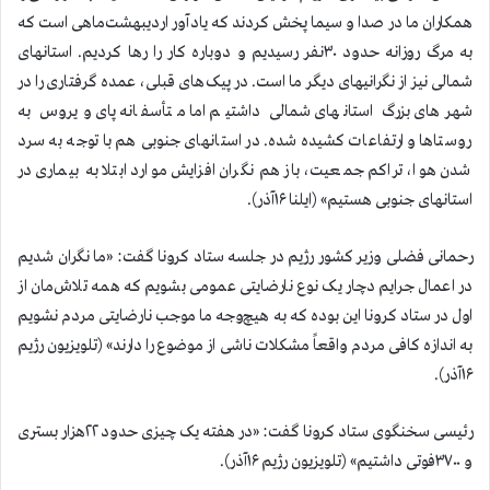
همکاران ما در صدا و سیما پخش کردند که یادآور اردیبهشت‌ماهی است که
به مرگ روزانه حدود ۳۰نفر رسیدیم و دوباره کار را رها کردیم. استانهای
شمالی نیز از نگرانیهای دیگر ما است. در پیک‌های قبلی، عمده گرفتاری را در
شهرهای بزرگ استانهای شمالی داشتیم اما متأسفانه پای ویروس به
روستاها و ارتفاعات کشیده شده. در استانهای جنوبی هم با توجه به سرد
شدن هوا، تراکم جمعیت، باز هم نگران افزایش موارد ابتلا به بیماری در
استانهای جنوبی هستیم» (ایلنا ۱۶آذر).
رحمانی فضلی وزیر کشور رژیم در جلسه ستاد کرونا گفت: «ما نگران شدیم
در اعمال جرایم دچار یک نوع نارضایتی عمومی بشویم که همه تلاش‌مان از
اول در ستاد کرونا این بوده که به هیچ‌وجه ما موجب نارضایتی مردم نشویم
به اندازه کافی مردم واقعاً مشکلات ناشی از موضوع را دارند» (تلویزیون رژیم
۱۶آذر).
رئیسی سخنگوی ستاد کرونا گفت: «در هفته یک چیزی حدود ۲۲هزار بستری
و ۳۷۰۰فوتی داشتیم» (تلویزیون رژیم ۱۶آذر).