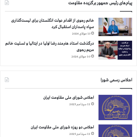
پیام‌های رئیس جمهور برگزیده مقاومت
خ
۷
و
۹
ن
ه
خانم رجوی از اقدام دولت انگلستان برای لیست‌گذاری
د
ز
سپاه پاسداران استقبال کرد
ه
ا
13 جولای 2026
ا
ر
درگذشت استاد هنرمند رضا اولیا در ایتالیا و تسلیت خانم
و
مریم رجوی
۸
۰
10 جولای 2026
۰
ن
ف
اجلاس رسمی شورا
ر
ب
ی
اجلاس شورای ملی مقاومت ایران
ش
11 سپتامبر 2025
ت
ر
ا
س
اجلاس دو روزه شورای ملی مقاومت ایران
ت
11 سپتامبر 2025