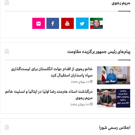
مریم رجوی
۷
۸
ش
ه
ر
ا
ز
۲
پیام‌های رئیس جمهور برگزیده مقاومت
۰
۴
ه
خانم رجوی از اقدام دولت انگلستان برای لیست‌گذاری
ز
سپاه پاسداران استقبال کرد
ا
13 جولای 2026
ر
درگذشت استاد هنرمند رضا اولیا در ایتالیا و تسلیت خانم
و
مریم رجوی
۶
۰
10 جولای 2026
۰
ن
ف
اجلاس رسمی شورا
ر