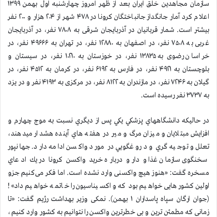
سازمان مجاهدين خلق ايران بعد از ظهر امروز چهارشنبه اول بهمن ۱۳۹۹
اعلام كرد آمار جانگداز جانباختگان كرونا در ۴۷۸ شهر از ۲۰۴ هزار و ۲۰۰ نفر
بيشتر است. شمار قربانيان در آذربایجان شرقی به ۷۸۰۸ نفر، در آذربایجان
غربی به ۷۵۰۸ نفر، در اصفهان به ۱۲۸۸۰ نفر، در تهران به ۴۹۶۶۶ نفر، در
خراسان رضوی به ۱۳۸۳۵ نفر، در خوزستان به ۱۰۲۱۰ نفر، در سیستان و
بلوچستان به ۴۹۲۱ نفر، در فارس به ۶۱۹۲ نفر، در کرمان به ۴۵۱۲ نفر، در
گیلان به ۷۲۴۶ نفر، در مازندران به ۸۱۲۲ نفر، در مرکزی به ۴۱۹۳ نفر و در یزد
به ۳۷۳۷ نفر رسیده است.
در حاليكه دانشگاههاي پزشكي يكي پس از ديگري نسبت به موج چهارم و
افزايش مبتلايان و ميزان مرگ و مير در هفته هاي آينده هشدار ميدهند،
تعلل و توجيه گري و دروغگويي در مورد واكسن ادامه دارد. جهانپور
سخنگوی سازمان غذا و دارو درباره خرید واکسن کرونا در يك ادعاي
مسخره گفت: «هنوز هیچ واکسنی وارد نشده است. اما فکر می‌کنیم جزو
اولین کشور‌هایی خواهیم بود که واکسیناسیون را خاتمه خواهیم داد»!
(جوان ارگان سپاه پاسداران ۱ بهمن). نمکی وزیر بهداشت رژیم گفت: «تا
زمانی که مطمئن ترین و بی خطرترین واکسن را نتوانیم به کشور وارد کنیم،