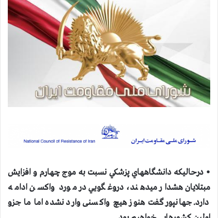
• درحاليكه دانشگاههاي پزشكي نسبت به موج چهارم و افزايش
مبتلايان هشدار ميدهند، دروغگويي در مورد واكسن ادامه
دارد. جهانپور گفت هنوز هیچ واکسنی وارد نشده اما ما جزو
اولین کشور‌هایی خواهیم بود