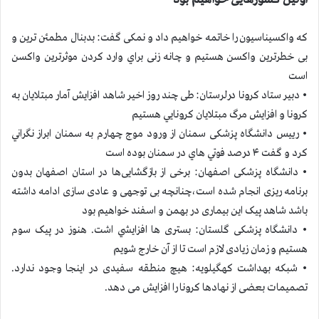
که واکسیناسیون را خاتمه خواهیم داد و نمکی گفت: بدبنال مطمئن ترین و
بی خطرترین واکسن هستيم و چانه زنی براي وارد كردن موثرترین واکسن
است
• دبیر ستاد کرونا درلرستان: طی چند روز اخیر شاهد افزایش آمار مبتلايان به
كرونا و افزايش مرگ مبتلايان كرونايي هستيم
• رييس دانشگاه پزشکی سمنان از ورود موج چهارم به سمنان ابراز نگراني
كرد و گفت ۴ درصد فوتي هاي در سمنان بوده است
• دانشگاه پزشکی اصفهان: برخی از بازگشایی‌ها در استان اصفهان بدون
برنامه ریزی انجام شده است،چنانچه بی توجهی و عادی سازی ادامه داشته
باشد شاهد پیک این بیماری در بهمن و اسفند خواهیم بود
• دانشگاه پزشکی گلستان: بستری ها افزايشي اشت. هنوز در پیک سوم
هستيم و زمان زیادی لازم است تا از آن خارج شویم
• شبکه بهداشت کهگیلویه: هیچ منطقه سفیدی در اینجا وجود ندارد.
تصمیمات بعضی از نهادها کرونا را افزایش می دهد.