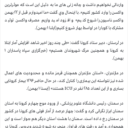
وارداتی نخواهیم داشت و چانه زنی های ما به دلیل این است که موثرترین
واکسن را وارد کشور کنیم». با اينحال وي گفت «ما امیدوارم قبل از ۲۲ بهمن
واکسیناسیون را شروع کنیم» و افزود امیدواریم مصرف واکسن تولید
مشترک با كوبا را در اواسط بهار شروع كنيم(ایلنا ۱ بهمن).
در لرستان، دبیر ستاد کرونا گفت: «طی چند روز اخیر شاهد افزایش آمار ابتلا
به کرونا و همچنین مرگ شهروندان هستیم» (خبرگزاری سپاه پاسداران ۱
بهمن).
در مازندران، «استان مازندران همچنان قرمز مانده و محدودیت های اعمال
شده نیز نتواسته این بیماری را کنترل کند، در حال حاضر ۱۲۹۶ بیمار کرونایی
بستری و از این تعداد ۲۸۵ نفر در ICU هستند» (ایسنا ۱ بهمن).
در سمنان، رئیس دانشگاه علوم پزشکی، از ورود موج چهارم کرونا به استان
سمنان ابراز نگرانی کرد و گفت: چهار درصد از آمار فوتی های کرونا در کشور
در سمنان رخ داده است. سمنان با هشت استان دیگر هم جوار است و این
همجواری و آمد و رفت های فراوان منجر به شیوع شدید ویروس کرونا در