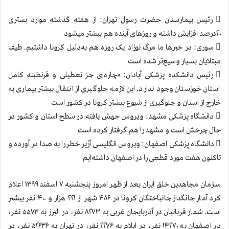
 رئیس بیمارستان حضرت رسول تهران: از هفته گذشته موارد بستری
۲۰درصد افزايش داشته و روزهای آینده هم بیشتر ميشود
 سوری: در خبرها ما مرگ نوزاد یک روزه هم به‌دلیل کرونا داشتیم. طیف
مبتلايان بسیار وسیع‌تر شده است
 رئیس دانشکده پزشکی آبادان: «چاره‌ای جز تعطیلی و قرنطینه کامل
استان خوزستان وجود ندارد. اين لازمه جلوگیری از انتقال بیشتر بیماری به
خارج از استان و جلوگیری از شیوع بیشتر کرونا در کشور است
 دانشگاه پزشکی مشهد: ويروس جهش یافته در سطح استان و کشور در
حال چرخش است و مشهد را هم گرفتار کرده است
 دانشگاه پزشکی اصفهان: ویروس انگلیسی آژیر خطر را به صدا در آورده و
تاکنون هفت مورد قطعی را در اصفهان داشته‌ایم
سازمان مجاهدين خلق ايران بعد از ظهر امروز پنجشنبه ۷ اسفند ۱۳۹۹ اعلام
كرد آمار جانگداز جانباختگان كرونا در ۴۸۶ شهر از ۲۲۱ هزار و ۴۰۰ نفر بيشتر
است. شمار قربانيان در آذربایجان غربی به ۸۲۷۳ نفر، در البرز به ۵۵۷۳ نفر،
در اصفهان به ۱۴۲۷۰ نفر، در ایلام به ۲۲۷۶ نفر، در تهران به ۵۲۶۳۶ نفر، در