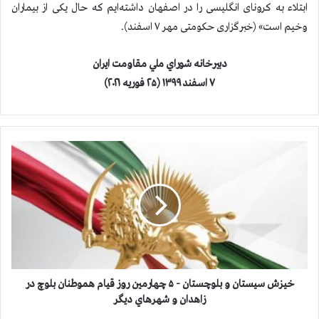
ابتلاء به کرونای انگلیسی را در اصفهان داشته‌ایم که حال یکی از بیماران
وخیم است» (خبرگزاری حکومتی مهر ۷ اسفند).
دبيرخانه شوراي ملي مقاومت ايران
۷ اسفند ۱۳۹۹ (۲۵ فوریه ۲۰۲۱)
خ
ی
ز
ش
س
ي
س
ت
ا
ن
خیزش سيستان و بلوچستان - ۵ چهارمين روز قيام هموطنان بلوچ در
و
زاهدان و شهرهاي ديگر
ب