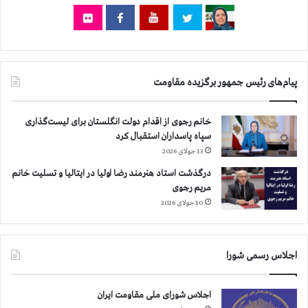
ش
ش
ه
ه
ر
ر
ا
ه
ز
ا
۲
پیام‌های رئیس جمهور برگزیده مقاومت
ي
۲
د
۲
ي
ه
خانم رجوی از اقدام دولت انگلستان برای لیست‌گذاری
گ
ز
سپاه پاسداران استقبال کرد
ر
ا
13 جولای 2026
ر
درگذشت استاد هنرمند رضا اولیا در ایتالیا و تسلیت خانم
ن
مریم رجوی
ف
ر
10 جولای 2026
ب
ي
ش
اجلاس رسمی شورا
ت
ر
ا
اجلاس شورای ملی مقاومت ایران
س