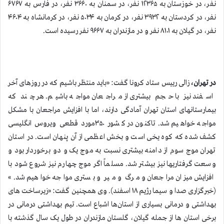
نفر، در خوزستان به ۱۲۳۶۵ نفر، در سمنان به ۳۶۶۰ نفر، در فارس به ۶۷۶۷
نفر، در کردستان به ۳۹۳۲ نفر، در کرمان به ۵۰۳۴ نفر، در کرمانشاه به ۴۶۰۴
نفر، در گیلان به ۸۱۰۱ نفر و در مازندران به ۹۶۶۷ نفر رسیده است.
در تهران،
زالی رییس ستاد کرونا گفت: «باید منتظر باشیم که در روز‌های آخر
اسفند نیز با حجم بیشتری از مراجعان مواجه باشیم. هر چند که
بیمارستانهای استان تهران آمادگی دارند، اما با افزایش مراجعان با مشکل
مواجه خواهیم شد. تاکنون در کشور ۳۵۰مورد قطعی ویروس انگلیسی
کشف شده که کوه یخی است و بخش اعظمی از آن پنهان است. در استان
تهران موج سوم از دامنه بیشتری نسبت به موج یک و دو برخوردار بود و
وسعت گرفتاریها نیز بیشتر شد. مسلماً اگر موج چهارم نیز شروع شود با
افزایش میزان مراجعان و مرگ و میر و بستری مواجه خواهیم شد.»
(خبرگزاری صدا و سیما رژیم ۱۸ اسفند). وی همچنین گفت: «زیرساخت های
بهداشتی و درمانی بسیاری از استان‌ها اشباع است. تیم بهداشتی درمانی در
برخی استان ها از جمله گیلان، گلستان مازندران در طول یک سال گذشته با