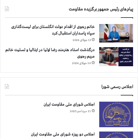
۲
پیام‌های رئیس جمهور برگزیده مقاومت
۲
۸
ه
خانم رجوی از اقدام دولت انگلستان برای لیست‌گذاری
ز
سپاه پاسداران استقبال کرد
ا
13 جولای 2026
ر
درگذشت استاد هنرمند رضا اولیا در ایتالیا و تسلیت خانم
و
مریم رجوی
۵
۰
10 جولای 2026
۰
ن
ف
اجلاس رسمی شورا
ر
ب
ی
اجلاس شورای ملی مقاومت ایران
ش
11 سپتامبر 2025
ت
ر
ا
س
اجلاس دو روزه شورای ملی مقاومت ایران