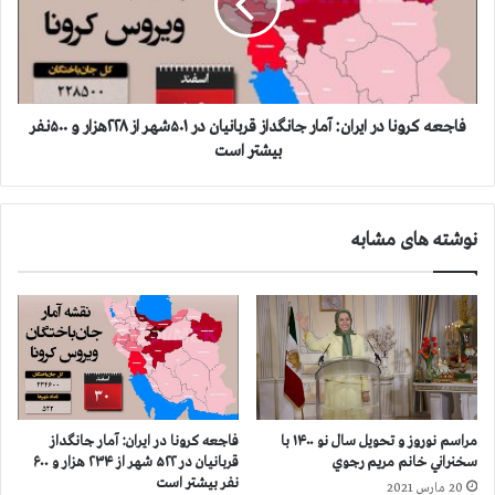
ن
ه
ا
ک
ی
ر
ر
و
ا
ن
ن
ا
فاجعه کرونا در ایران: آمار جانگداز قربانیان در ۵۰۱شهر از ۲۲۸هزار و ۵۰۰نفر
م
د
بیشتر است
ی‌
ر
ت
ا
و
ی
نوشته های مشابه
ا
ر
ن
ا
ی
ن
د
:
و
آ
ب
م
ا
ا
ی
ر
د
ج
مراسم نوروز و تحویل سال نو ۱۴۰۰ با
فاجعه كرونا در ايران: آمار جانگداز
پ
ا
سخنراني خانم مريم رجوي
قربانيان در ۵۲۲ شهر از ۲۳۴ هزار و ۶۰۰
ی
ن
نفر بيشتر است
20 مارس 2021