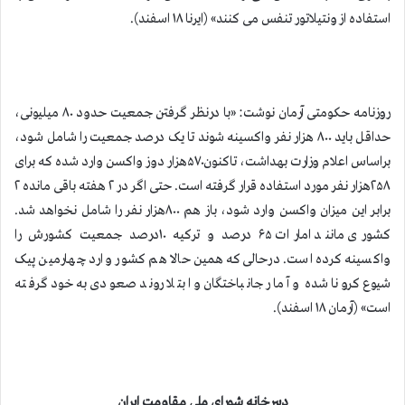
استفاده از ونتیلاتور تنفس می کنند» (ایرنا ۱۸ اسفند).
روزنامه حکومتی آرمان نوشت: «با درنظر گرفتن جمعیت حدود ۸۰ میلیونی،
حداقل باید ۸۰۰ هزار نفر واکسینه شوند تا یک درصد جمعیت را شامل شود،
براساس اعلام وزارت بهداشت، تاکنون۵۷۰هزار دوز واکسن وارد شده که برای
۲۵۸هزار نفر مورد استفاده قرار گرفته است. حتی اگر در ۲ هفته باقی مانده ۲
برابر این میزان واکسن وارد شود، باز هم ۸۰۰هزار نفر را شامل نخواهد شد.
کشوری مانند امارات ۶۵ درصد و ترکیه ۱۰درصد جمعیت کشورش را
واکسینه کرده است. درحالی‌که همین حالا هم کشور وارد چهارمین پیک
شیوع کرونا شده و آمار جانباختگان و ابتلا روند صعودی به‌خود گرفته
است» (آرمان ۱۸ اسفند).
دبيرخانه شوراي ملي مقاومت ايران