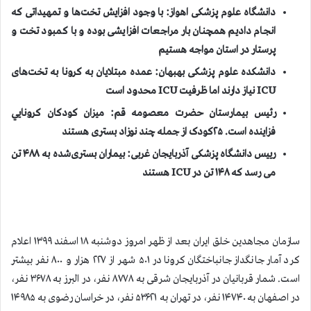
دانشگاه علوم پزشکی اهواز: با وجود افزایش تخت‌ها و تمهیداتی که
انجام دادیم همچنان بار مراجعات افزایشی بوده و با کمبود تخت و
پرستار در استان مواجه هستیم
دانشکده علوم پزشکی بهبهان: عمده مبتلایان به کرونا به تخت‌های
ICU
نیاز دارند اما ظرفیت
ICU
محدود است
رئیس بیمارستان حضرت معصومه قم: میزان کودکان کرونايي
فزاينده است. ۲۵کودک از جمله چند نوزاد بستری هستند
رییس دانشگاه پزشکی آذربایجان غربی: بیماران بستری‌شده به ۴۸۸ تن
می‌ رسد كه ۱۴۸ تن در
ICU
هستند
سازمان مجاهدين خلق ايران بعد از ظهر امروز دوشنبه ۱۸ اسفند ۱۳۹۹ اعلام
كرد آمار جانگداز جانباختگان كرونا در ۵۰۱ شهر از ۲۲۷ هزار و ۸۰۰ نفر بيشتر
است. شمار قربانيان در آذربایجان شرقی به ۸۷۷۸ نفر، در البرز به ۳۶۷۸ نفر،
در اصفهان به ۱۴۷۴۰ نفر، در تهران به ۵۳۶۲۱ نفر، در خراسان رضوی به ۱۴۹۸۵