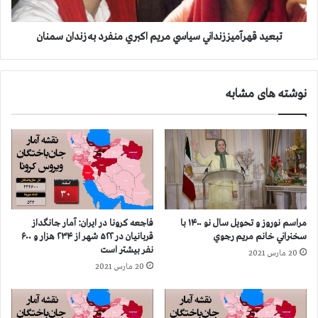
م
ر
ا
آ
ر
م
تبعيد قهرآميز زنداني سياسي مريم اكبري منفرد به زندان سمنان
ج
ي
ا
ز
ن
ز
نوشته های مشابه
گ
ن
د
د
ا
ا
ز
ن
ق
ي
ر
س
ب
ي
ا
ا
ن
س
مراسم نوروز و تحویل سال نو ۱۴۰۰ با
فاجعه كرونا در ايران: آمار جانگداز
ی
ي
سخنراني خانم مريم رجوي
قربانيان در ۵۲۲ شهر از ۲۳۴ هزار و ۶۰۰
ا
م
نفر بيشتر است
20 مارس 2021
ن
ر
20 مارس 2021
د
ي
ر
م
۵
ا
۰