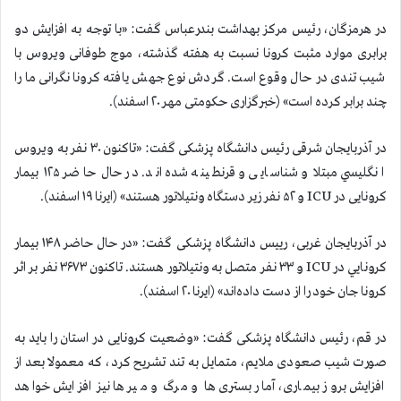
در هرمزگان، رئیس مرکز بهداشت بندرعباس گفت: «با توجه به افزایش دو
برابری موارد مثبت کرونا نسبت به هفته گذشته، موج طوفانی ويروس با
شیب تندی در حال وقوع است. گردش نوع جهش یافته کرونا نگرانی ما را
چند برابر کرده است» (خبرگزاری حکومتی مهر ۲۰ اسفند).
در آذربایجان شرقی رئیس دانشگاه پزشکی گفت: «تاکنون ۳۰ نفر به ويروس
انگليسي مبتلا و شناسایی و قرنطینه شده اند. در حال حاضر ۱۲۵ بیمار
کرونایی در ICU و ۵۲ نفر زیر دستگاه ونتیلاتور هستند» (ایرنا ۱۹ اسفند).
در آذربایجان غربی، رییس دانشگاه پزشکی گفت: «در حال حاضر ۱۴۸ بيمار
كرونايي در ICU و ۳۳ نفر متصل به ونتیلاتور هستند. تاکنون ۳۶۷۳ نفر بر اثر
كرونا جان خود را از دست داده‌اند» (ایرنا ۲۰ اسفند).
در قم، رئیس دانشگاه پزشکی گفت: «وضعیت کرونایی در استان را باید به
صورت شیب صعودی ملایم، متمایل به تند تشریح کرد، که معمولا بعد از
افزایش بروز بیماری، آمار بستری ها و مرگ و میرها نیز افزایش خواهد