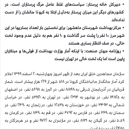
• دبیرکل خانه پرستار: سیاست‌های غلط عامل مرگ پرستاران است، در
کشورهای دیگر این میزان پرستار به‌دلیل ابتلا به كرونا جانشان را از دست
نداده‌اند
• مرکز بهداشت شهرستان ماهشهر: برای نخستین بار تعداد بستريها در اين
شهر مرز ۱۰۰ نفر را پشت سر گذاشت و ۱۰ نفر هم به دلیل عدم وجود تخت
خالی، در صف انتظار بستری هستند
• روزنامه جهان صنعت: با اینکه آمار وزارت بهداشت از فوتی‌ها و مبتلایان
پایین است اما یک تخت خالی در تهران نيست
سازمان مجاهدين خلق ايران بعد از ظهر امروز چهارشنبه ۲۰ اسفند ۱۳۹۹ اعلام
كرد آمار جانگداز جانباختگان كرونا در ۵۱۸ شهر از ۲۲۹ هزار بيشتر است. شمار
قربانيان در آذربایجان شرقی به ۸۸۴۸ نفر، در البرز به ۵۶۹۸ نفر، در اصفهان
به ۱۴۸۲۵ نفر، در بوشهر به ۲۳۱۴ نفر، در تهران به ۵۳۸۲۱ نفر، در خراسان
شمالی به ۳۴۹۳ نفر، در خوزستان به ۱۲۵۳۵ نفر، در زنجان به ۲۴۹۰ نفر، در
سمنان به ۳۶۹۰ نفر، در فارس به ۶۷۹۲ نفر، در قم به ۸۴۹۰ نفر، در کرمان به
۵۰۵۹ نفر، در گیلان به ۸۱۳۱ نفر، در مازندران به ۹۷۲۲ نفر و در هرمزگان به
۲۴۸۵ نفر رسیده است.