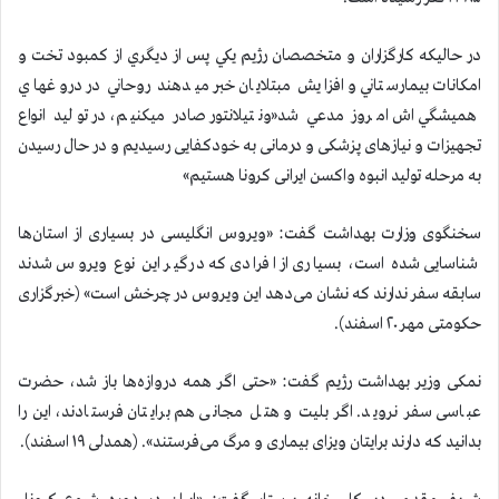
در حاليكه كارگزاران و متخصصان رژيم يكي پس از ديگري از كمبود تخت و
امكانات بيمارستاني و افزايش مبتلايان خبر ميدهند روحاني در دروغهاي
هميشگي اش امروز مدعي شد«ونتيلانتور صادر ميكنيم، در تولید انواع
تجهیزات و نیازهای پزشکی و درمانی به خودکفایی رسیدیم و در حال رسیدن
به مرحله تولید انبوه واکسن ایرانی کرونا هستیم»
سخنگوی وزارت بهداشت گفت: «ویروس انگلیسی در بسیاری از استان‌ها
شناسایی شده است، بسیاری از افرادی که درگیر این نوع ویروس شدند
سابقه سفر ندارند که نشان می‌دهد این ویروس در چرخش است» (خبرگزاری
حکومتی مهر ۲۰ اسفند).
نمکی وزیر بهداشت رژیم گفت: «حتی اگر همه دروازه‌ها باز شد، حضرت
عباسی سفر نروید. اگر بلیت و هتل مجانی هم برایتان فرستادند، این را
بدانید که دارند برایتان ویزای بیماری و مرگ می‌فرستند». (همدلی ۱۹ اسفند).