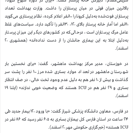
شریفی‌مقدم، دبیرکل خانه پرستار گفت: «ایران در دوره شیوع کرونا،
بالاترین میزان فوتی در میان پرستاران را داشت. وزارت بهداشت تعداد
پرستاران فوت‌شده به‌دلیل کرونا را ۱۰۰نفر اعلام کرده، نظام پرستاری می‌گوید
۱۱۰نفر اما آمار خانه پرستار بالای ۱۲۰، ۱۳۰نفر را تأکید دارد. سیاست‌های غلط
عامل مرگ پرستاران است، درحالی‌که در کشورهای دیگر این میزان پرستار
به‌دلیل ابتلا به این بیماری جانشان را از دست نداده‌اند» (همشهری ۲۰
اسفند).
در خوزستان، مدیر مرکز بهداشت ماهشهر، گفت: «برای نخستین بار
شهرستان ماهشهر در تعداد موارد بستری شده مرز ۱۰۰ نفر را پشت سر
گذاشت و بیش از ۱۰ نفر هم به دلیل عدم وجود تخت خالی، در صف انتظار
بستری و ۲۹ نفر هم در ICU هستند که وضعیت خوبی ندارند» (ایلنا ۱۹
اسفند).
در فارس، معاون دانشگاه پزشکی شیراز گفت: «با ورود ۱۲۰ بیمار جدید طی
۲۴ ساعت در استان فارس کل بیماران بستری به ۶۰۵ نفر رسید که ۸۶ نفر در
ICU هستند» (خبرگزاری حکومتی مهر ۲۰ اسفند).