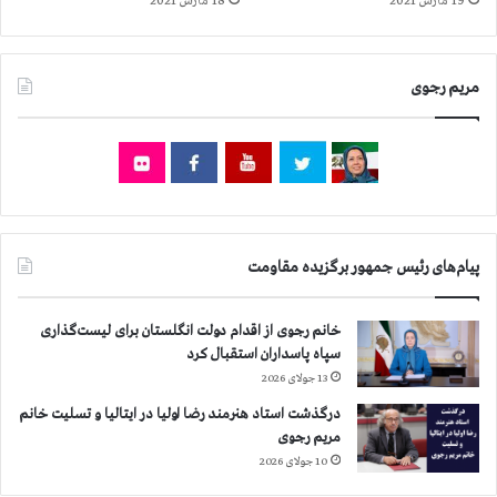
19 مارس 2021
18 مارس 2021
۳
۲
۰
۱
ه
ش
مریم رجوی
ز
ه
ا
ر
ر
ا
و
ی
۷
ر
۰
ا
۰
ن
ن
پیام‌های رئیس جمهور برگزیده مقاومت
ف
ر
ب
خانم رجوی از اقدام دولت انگلستان برای لیست‌گذاری
ي
سپاه پاسداران استقبال کرد
ش
13 جولای 2026
ت
ر
درگذشت استاد هنرمند رضا اولیا در ایتالیا و تسلیت خانم
ا
مریم رجوی
س
10 جولای 2026
ت