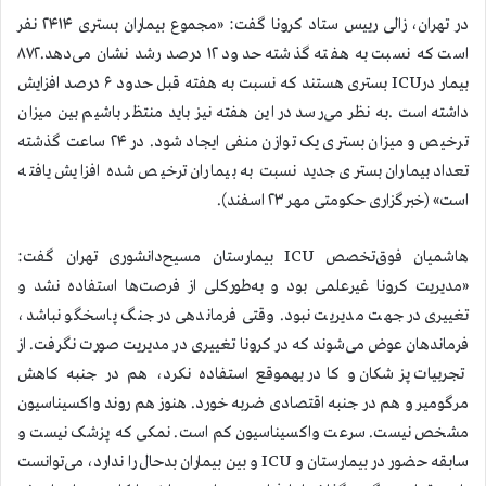
در تهران، زالی رییس ستاد کرونا گفت: «مجموع بیماران بستری ۲۴۱۴ نفر
است که نسبت به هفته گذشته حدود ۱۲ درصد رشد نشان می‌دهد.۸۷۲
بیمار درICU بستری هستند که نسبت به هفته قبل حدود ۶ درصد افزایش
داشته است .به نظر می‌رسد در این هفته نیز باید منتظر باشیم بین میزان
ترخیص و میزان بستری یک توازن منفی ایجاد شود. در ۲۴ ساعت گذشته
تعداد بیماران بستری جدید نسبت به بیماران ترخیص شده افزایش یافته
است» (خبرگزاری حکومتی مهر ۲۳ اسفند).
هاشمیان فوق‌تخصص ICU بیمارستان مسیح‌دانشوری تهران گفت:
«مدیریت کرونا غیرعلمی بود و به‌طورکلی از فرصت‌ها استفاده نشد و
تغییری در جهت مدیریت نبود. وقتی فرماندهی در جنگ پاسخگو نباشد،
فرماندهان عوض می‌شوند که در کرونا تغییری در مدیریت صورت نگرفت. از
تجربیات پزشکان و کادر به‎موقع استفاده نکرد، هم در جنبه کاهش
مرگ‎ومیر و هم در جنبه اقتصادی ضربه خورد. هنوز هم روند واکسیناسیون
مشخص نیست. سرعت واکسیناسیون کم است. نمکی که پزشک نیست و
سابقه حضور در بیمارستان و ICU و بین بیماران بدحال را ندارد، می‌توانست