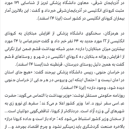
در آذربایجان شرقی، معاون دانشگاه پزشکی تبریز از شناسایی ۱۳۱ مورد
مثبت کرونای انگلیسی در آذربایجان‌شرقی خبرداد و گفت: این بالاترین آمار
بیماران کرونای انگلیسی در کشور است (ایرنا ۲۴ اسفند).
در هرمزگان، سخنگوی دانشگاه پزشکی از افزايش مبتلايان به کرونای
انگلیسی از ۲۲ مورد جدید به ۶۴ نفر خبر داد و گفت «بندرعباس با ۲۴ مورد
بیشترین میزان مبتلایان را دارد». مدیر شبکه بهداشت قشم ضمن ابراز نگرانی
از افزایش روزانه مبتلايان به كروناي انگلیسی در شهر و روستاهای قشم
گفت به همين دليل روستای دیرستان، قرنطینه شد(ایسنا ۲۴ اسفند).
در خراسان جنوبی، رییس دانشگاه پزشکی بیرجند گفت: «هیچ جای استان
در امان نیست و احتمال اینکه این ویروس در هر جایی از خراسان جنوبی
دیده شود، وجود دارد» (ایرنا ۲۴ اسفند).
روزنامه حکومتی مستقل نوشت: «وزیر بهداشت با التماس می‌گوید: حضرت
عباسی سفر نروید. اما وزیرکشور اعلام می‌کند؛ سفرهای نوروزی به
شهرهای آبی و زرد آزاد است. دردناک‌تر از کرونا، تناقض‌گویی دولتیان است…
از سخنان وزیر کشور استنباط می‌شود که؛ «راه باز است و جاده کرونا دراز»‌
بالاخره صنعت گردشگری باید زمینگیر نشود و چرخ اقتصاد بچرخد و… از