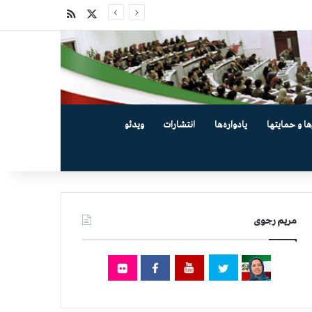
X
خوراک
ها و حمایتها
یادواره‌ها
انتشارات
ویدئو
مریم رجوی