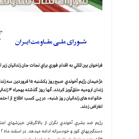
فراخوان بين المللي به اقدام فوري براي نجات جان زندانیان زیر ا
دژخيمان رژيم آخوندي صب
زندان ارو
خانواده‌های زندانیان روز شنبه، در پی کسب اطلاع از اح
اعتراض زدند.
رژيم ضد بشري آخوندي نگران از بالاگرفتن خيزشهاي ا