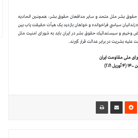
ای حقوق بشر ملل متحد و سایر مدافعان حقوق بشر، همچنين اتحاديه
ويژه زندانيان سياسي فراخوانده و خواهان بازديد یک هیأت حقیقت یاب بین
نده نقض وخيم و سيستماتيك حقوق بشر در ايران بايد به شورای امنیت ملل
عليه بشريت در برابر عدالت قرار گيرند.
رای ملی مقاومت ایران
‌ترست
‫رددیت
اشتراک گذاری از طریق ایمیل
چاپ