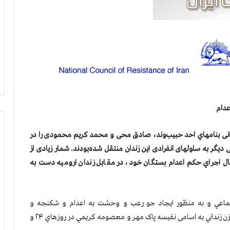
عدام
ح روز یکشنبه ۱۵ فروردین سه زندانی بنامهاي احد حبیب‌وند، صادق محی و محمد کریم محمودی را در
میه حلق‌آویز کردند. آنها روز گذشته بهمراه ۴ زندانی دیگر به سلولهای انفرادی اين زندان منتقل شده‌بودند. شمار زیادی از
تمال اجراي حکم اعدام بستگان خود، در مقابل زندان ارومیه دست به
جتماعي و به منظور ايجاد جو رعب و وحشت به اعدام و شكنجه و
دستگيريهاي كور و خودسرانه ادامه ميدهد. در اسفند ماه ۲ زن زنداني به اسامی نفیسه پاک مهر و معصومه كريمي در روزهاي ۲۴ و