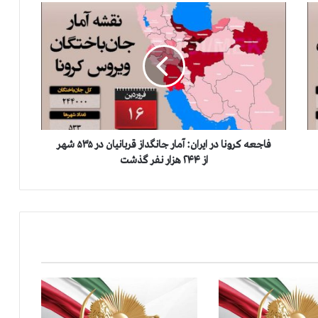
ف
ا
ج
ع
ه
ك
ر
و
ن
ا
فاجعه كرونا در ايران: آمار جانگداز قربانيان در ۵۳۵ شهر
د
از ۲۴۴ هزار نفر گذشت
ر
ا
ي
ر
ا
ن
:
آ
م
ا