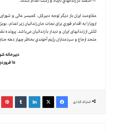
۲۳ اسفند در زندانهاي تایباد و رشت اعدام شدند.
مقاومت ایران بار دیگر توجه دبیرکل، کمیسر عالی و شور
اروپا را به اقدام فوري برای نجات جان زندانیان زير اعدام، ب
المللی از زندانهای ایران و ديدار با زندانیان می‌باشد. پرو
متحد ارجاع و سردمداران رژيم آخوندي بخاطر چهار دهه جنايت 
دبیرخانه شو
۱۵ فروردین ۱۴۰۰ (۴ آوریل ۲۰۲۱)
فیس بوک
X
لینکدین
‫تامبلر
‫پین
اشتراک گذاری