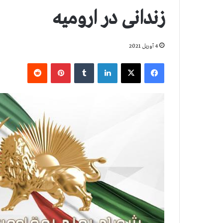
زندانی در ارومیه
4 آوریل 2021
فیس بوک
X
لینکدین
‫تامبلر
‫پین‌ترست
‫رددیت