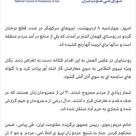
امروز، چهارشنبه ۸ ارديبهشت، نيروهاي سركوبگر در صدد قطع درختان
گردو در روستاي كهمان الشتر بر آمدند كه يكي از منابع در آمد مردم منطقه
است و سالها براي تربيت آنها رنج كشيده اند.
روستاييان در عكس العمل به اين اقدام ظالمانه دست به اعتراض زدند. یگان
ویژه نیروی انتظامی به سوي معترضان گاز اشك آور پرتاب كرد و با گلوله
هاي ساچمه اي به سوي آنان آتش گشود.
شمار زيادي از مردم مجروح شدند. ۳۰ تن از مجروحان زنان هستند كه در
صف مقدم معترضان قرار داشتند. حال برخي از مجروحان وخيم گزارش
شده و شماري به خرم آباد منتقل شده اند.
خانم مريم رجوی، ريیس جمهور برگزیده مقاومت ايران، طی پیامی، ضمن
محکوم کردن جنایت شنیع مزدوران نیروی انتظامی، مردم و جوانان