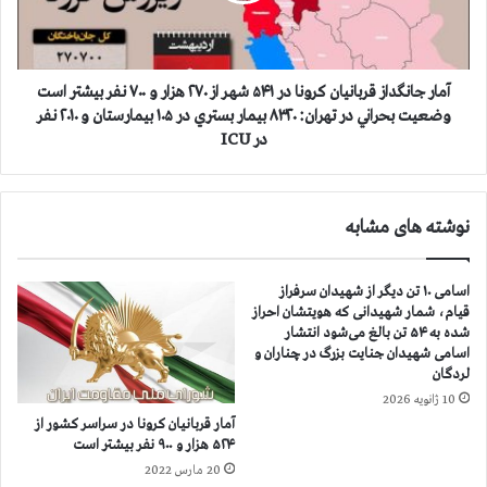
ا
ن
ن
گ
ك
د
ر
ا
آمار جانگداز قربانيان كرونا در ۵۴۱ شهر از ۲۷۰ هزار و ۷۰۰ نفر بيشتر است
و
ز
وضعيت بحراني در تهران: ۸۳۲۰ بيمار بستري در ۱۰۵ بيمارستان و ۲۰۱۰ نفر
ن
ق
در ICU
ا
ر
د
ب
ر
ا
نوشته های مشابه
۵
ن
۴
ي
۱
ا
اسامی ۱۰ تن دیگر از شهیدان سرفراز
ش
ن
قیام، شمار شهیدانی که هویتشان احراز
ه
ك
شده به ۵۴ تن بالغ می‌شود انتشار
ر
ر
اسامی شهیدان جنایت بزرگ در چناران و
ا
و
لردگان
ز
ن
10 ژانویه 2026
۲
ا
آمار قربانيان كرونا در سراسر كشور از
۶
د
۵۲۴ هزار و ۹۰۰ نفر بيشتر است
۹
ر
20 مارس 2022
ه
۵