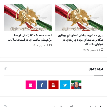
ز
۴
ا
۱
ر
ش
و
ه
۳
ر
۰
ا
۰
ز
ایران – مشهد: پخش شعارهاي پرطنين
اعدام دست‌کم ۱۴ زندانی توسط
ن
۲
مرگ بر خامنه اي درود بر رجوي در
دژخیمان خامنه ای در آستانه سال نو
ف
۷
خیابان دانشگاه
18 مارس 2022
ر
۰
20 مارس 2022
ب
ه
ي
ز
ش
ا
ت
ر
مریم رجوی
ر
و
ا
۷
س
۰
ت
۰
ن
ف
ر