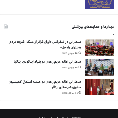
ه
ر
ا
ن
دیدارها و حمایت‌های بین‌المللی
:
۸
۳
سخنرانی در کنفرانس «ایران فراتر از جنگ، قدرت مردم
۲
به‌عنوان راه‌حل»
۰
18 جولای 2026
ب
ي
سخنرانی خانم مریم رجوی در بنیاد اینائودی ایتالیا
م
18 جولای 2026
ا
ر
سخنرانی خانم مریم رجوی در جلسه استماع کمیسیون
ب
حقوق‌بشر سنای ایتالیا
س
16 جولای 2026
ت
ر
ي
د
ر