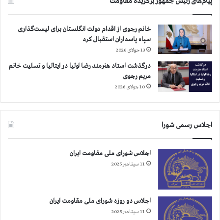
پیام‌های رئیس جمهور برگزیده مقاومت
ب
ي
ش
خانم رجوی از اقدام دولت انگلستان برای لیست‌گذاری
ت
سپاه پاسداران استقبال کرد
ر
13 جولای 2026
ا
س
درگذشت استاد هنرمند رضا اولیا در ایتالیا و تسلیت خانم
ت
مریم رجوی
و
10 جولای 2026
ض
ع
ي
اجلاس رسمی شورا
ت
ب
ح
اجلاس شورای ملی مقاومت ایران
ر
11 سپتامبر 2025
ا
ن
ي
د
اجلاس دو روزه شورای ملی مقاومت ایران
ر
11 سپتامبر 2025
ت