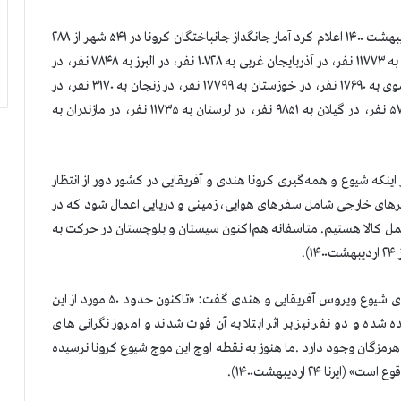
سازمان مجاهدين خلق ايران بعد از ظهر امروز جمعه ۲۴ اردیبهشت ۱۴۰۰ اعلام كرد آمار جانگداز جانباختگان كرونا در ۵۴۱ شهر از ۲۸۸
هزار و ۲۰۰ نفر بيشتر است. شمار قربانيان در آذربایجان شرقی به ۱۱۷۷۳ نفر، در آذربایجان غربی به ۱۰۷۲۸ نفر، در البرز به ۷۸۴۸ نفر، در
اصفهان به ۱۹۰۵۰ نفر، در تهران به ۶۶۹۸۱ نفر، در خراسان رضوی به ۱۷۶۹۰ نفر، در خوزستان به ۱۷۷۹۹ نفر، در زنجان به ۳۱۷۰ نفر، در
فارس به ۹۳۰۷ نفر، در قم به ۹۴۶۰ نفر، در کرمانشاه به ۵۷۲۴ نفر، در گیلان به ۹۸۵۱ نفر، در لرستان به ۱۱۷۳۵ نفر، در مازندران به
نكه شیوع و همه‌گیری کرونا هندی و آفریقایی در کشور دور از انتظار
های خارجی شامل سفرهای هوایی، زمینی و دریایی اعمال شود که در
ل کالا هستیم. متاسفانه هم‌اکنون سیستان و بلوچستان در حرکت به
در هرمزگان، سخنگوی دانشگاه پزشکی با اشاره به خطر جدی شیوع ویروس آفریقایی و هندی گفت: «تاکنون حدود ۵۰ مورد از این
ده و دو نفر نیز بر اثر ابتلا به آن فوت شدند و امروز نگرانی های
مزگان وجود دارد .ما هنوز به نقطه اوج این موج شیوع کرونا نرسیده
ا ۲۴ اردیبهشت۱۴۰۰).