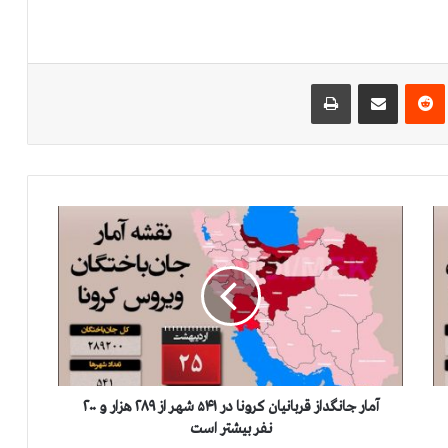
‌ترست
‫رددیت
اشتراک گذاری از طریق ایمیل
چاپ
آ
م
ا
ر
ج
ا
ن
گ
د
ا
آمار جانگداز قربانيان كرونا در ۵۴۱ شهر از ۲۸۹ هزار و ۲۰۰
ز
نفر بيشتر است
ق