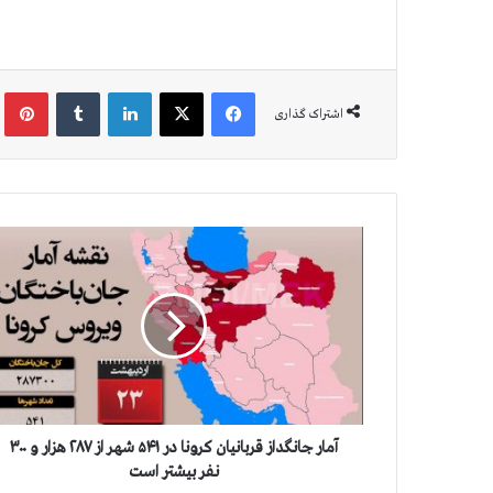
فیس بوک
X
لینکدین
‫تامبلر
‫پین
اشتراک گذاری
آ
م
ا
ر
ج
ا
ن
گ
د
ا
آمار جانگداز قربانيان كرونا در ۵۴۱ شهر از ۲۸۷ هزار و ۳۰۰
ز
نفر بيشتر است
ق