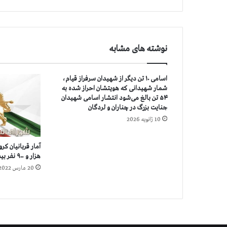
ر
ب
ا
ن
نوشته های مشابه
ي
ا
ن
اسامی ۱۰ تن دیگر از شهیدان سرفراز قیام،
ك
شمار شهیدانی که هویتشان احراز شده به
ر
۵۴ تن بالغ می‌شود انتشار اسامی شهیدان
و
جنایت بزرگ در چناران و لردگان
ن
10 ژانویه 2026
ا
د
ر
هزار و ۹۰۰ نفر بيشتر است
۵
20 مارس 2022
۴
۱
ش
ه
ر
ا