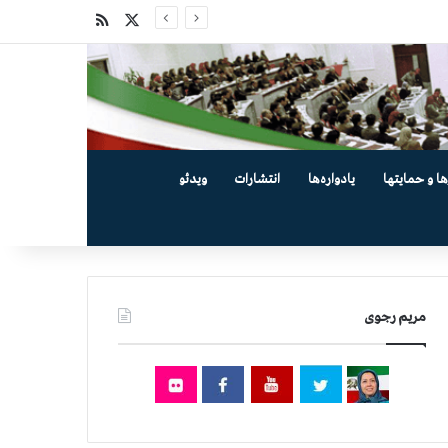
X
خوراک
ها و حمایتها
یادواره‌ها
انتشارات
ویدئو
مریم رجوی