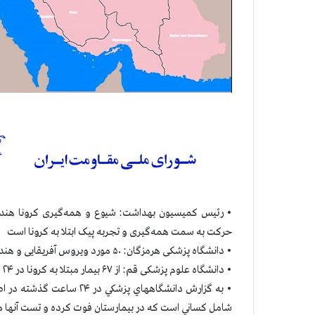
• رئیس کمیسیون بهداشت: شیوع و همه‌گیری کرونا هندی 
حرکت به سمت همه‌‎گیری و تجربه پیک ابتلا به کرونا است
• دانشگاه پزشکی هرمزگان: ۵۰ مورد ویروس آفریقایی و هندی در استان مشاهده شده و نگرانی زيادي ازگسترش آن وجود دارد
• دانشگاه علوم پزشکی قم: از ۶۷ بیمار مبتلا به کرونا در ۲۴ ساعت گذشته ۶۱ نفر بستری شده‌ و ۱۰ نفر فوت شده اند
شامل كساني است كه در بيمارستان فوت كرده و تست آنها 