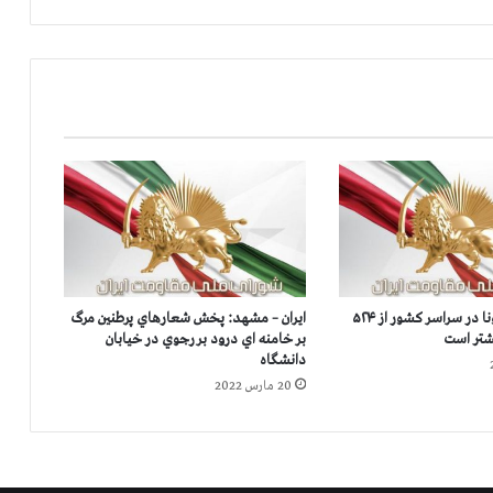
ر
ب
ا
ن
ي
ا
ن
ك
ر
و
ن
ا
د
آمار قربانيان كرونا در سراسر كشور از ۵۲۴
ایران – مشهد: پخش شعارهاي پرطنين مرگ
ر
بر خامنه اي درود بر رجوي در خیابان
۵
دانشگاه
۴
20 مارس 2022
۱
ش
ه
ر
ا