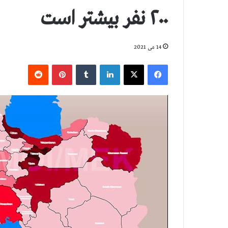
۲۰۰ نفر بيشتر است
14 می 2021
فیس بوک
X
لینکدین
‫تامبلر
‫پین‌ترست
‫رددیت