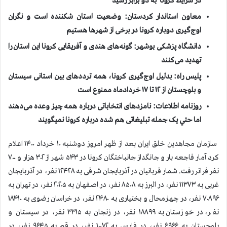
در شرایط کرونا به دو برابر رسید
معاون استاندار کردستان: وضعیت استان شکننده است و نگران
اوج‌گیری دوباره کرونا در برخی از شهرها هستیم
دانشگاه پزشکی بوشهر: گونه‌های هندی و آفریقایی كرونا اين استان را
تهدید می‌کنند
پلیس راه: بدليل اوج‌گیری کرونا، همه ترددهای بین استانی سيستان
و بلوچستان از ۱۲ تا ۱۷ خردادماه ممنوع است
روزنامه اطلاعات: نامزدهای انتخاباتی درباره همه چيز وعده‌ می‌دهند
اما حتي یک جمله تبلیغاتی هم شده درباره كرونا نميگويند
سازمان مجاهدين خلق ايران بعد از ظهر امروز دوشنبه ۱۰ خرداد ۱۴۰۰ اعلام
كرد آمار فاجعه بار و جانگداز جانباختگان كرونا در ۵۴۳ شهر از ۳۰۲ هزار و ۷۰۰
نفر فراتر رفت. شمار قربانيان در آذربایجان شرقی به ۱۲۴۲۸ نفر، در آذربایجان
غربی به ۱۱۳۷۳ نفر، در البرز به ۸۵۰۸ نفر، در اصفهان به ۲۰۲۰۵ نفر، در تهران به
۷۰۸۹۶ نفر، در چهارمحال و بختیاری به ۲۴۸۰ نفر، در خراسان رضوی به ۱۸۴۱۰
نفر، در خوزستان به ۱۸۸۹۹ نفر، در زنجان به ۳۳۱۵ نفر، در سیستان و
بلوچستان به ۶۹۶۶ نفر، در فارس به ۱۰۰۷۲ نفر، در قم به ۹۶۴۵ نفر، در