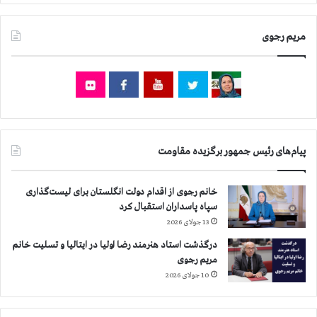
۰
ن
مریم رجوی
ف
ر
ب
ي
ش
ت
ر
ا
پیام‌های رئیس جمهور برگزیده مقاومت
س
ت
خانم رجوی از اقدام دولت انگلستان برای لیست‌گذاری
سپاه پاسداران استقبال کرد
13 جولای 2026
درگذشت استاد هنرمند رضا اولیا در ایتالیا و تسلیت خانم
مریم رجوی
10 جولای 2026