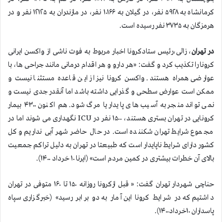
کرمانشاه به ۵۹۲۸ نفر، در گیلان به ۱۰۱۶۶ نفر، در مازندران به ۱۲۱۲۵ نفر و در
هرمزگان به ۳۷۳۵ نفر رسیده است.
در تهران
، زالی،رئیس ستادکرونا اخبار مربوط به فوت ناشی از واکسن ایرانی
کرونا را تكذيب كرد و گفت: «هر دارو و هر اقدام درمانی مانند جراحی ها، با
عوارضی همراه هستند. واکسن کرونا نیز از این قاعده مستثنا نیست و
ممکن است عوارض سطحی و گذرایی داشته باشد اما آنقدر جدی نیست و
نمی تواند منجر به آسیب های پایدار یا مرگ شود. هم اکنون ۴۳۰۰ بیمار
کرونایی در تهران بستری هستند، ۱۵۰۰ نفر در ICU نگهداری می شوند اما در
مجموع شرایط تهران شکننده است. در حال حاضر شهر آبی نداریم و کل
کشور دارای شرایط ناپایدار است که طبیعتا در تهران به دلیل تراکم جمعیت
بالای آن خطرات بیشتری در کمین مردم است» (ایرنا ۱۰ خرداد ۱۴۰۰).
حناچی شهردار تهران گفت: « قبل ازکرونا روزانه ۱۵۰ تا ۱۶۰ متوفی در تهران
داشتیم که در شرایط کرونا این آمار به دو برابر رسید» (خبرگزاری سپاه
پاسداران ۱۰خرداد۱۴۰۰).