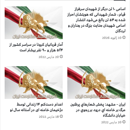
۳
ن
اسامی ۱۰ تن دیگر از شهیدان سرفراز
۰
ي
قیام، شمار شهیدانی که هویتشان احراز
۲
ا
شده به ۵۴ تن بالغ می‌شود انتشار
ه
ن
اسامی شهیدان جنایت بزرگ در چناران و
ز
ك
لردگان
ا
ر
10 ژانویه 2026
ر
و
آمار قربانيان كرونا در سراسر كشور از
ن
ن
۵۲۴ هزار و ۹۰۰ نفر بيشتر است
ف
ا
20 مارس 2022
ر
ا
ب
ز
ي
۳
ش
۰
ت
۳
ر
ه
ا
ز
س
ا
ایران – مشهد: پخش شعارهاي پرطنين
اعدام دست‌کم ۱۴ زندانی توسط
ت
ر
مرگ بر خامنه اي درود بر رجوي در
دژخیمان خامنه ای در آستانه سال نو
و
خیابان دانشگاه
18 مارس 2022
۵
20 مارس 2022
۰