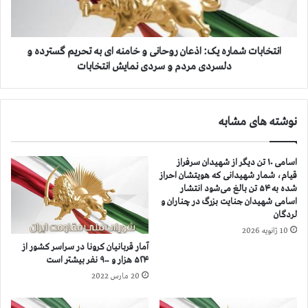
ن
ا
و
ت
ا
ش
د
م
انتخابات شماره یک: اذعان روحانی و خامنه ای به تحریم گسترده و
ه‌
ا
دلسردی مردم و سردی نمایش انتخابات
ه
ر
ا
ه
ی
ی
نوشته های مشابه
م
ک
ج
:
ا
ا
اسامی ۱۰ تن دیگر از شهیدان سرفراز
ه
ذ
قیام، شمار شهیدانی که هویتشان احراز
د
ع
شده به ۵۴ تن بالغ می‌شود انتشار
ی
ا
اسامی شهیدان جنایت بزرگ در چناران و
ن
ن
لردگان
و
ر
10 ژانویه 2026
ز
و
آمار قربانيان كرونا در سراسر كشور از
ن
ح
۵۲۴ هزار و ۹۰۰ نفر بيشتر است
د
ا
20 مارس 2022
ا
ن
ن
ی