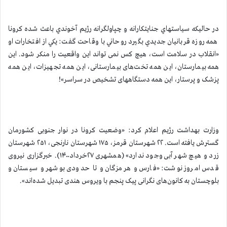
در حاليكه سياستهاي جنايتكارانه و چپاولگرانه رژيم آخوندي باعث شده كرونا
همه روزه قربانيان جديدي بگيرد روحاني با وقاحت گفت: يكي از افتخارات او
«انقلاب در سلامت است، هیچ کس نمی تواند این واقعیت را منکر شود. این
همه بیمارستان، این همه تخت‌های بیمارستانی، این همه تجهیزات، این همه
پزشک و پرستار، این همه دستگاههای تشخیص در سراسر»!
وزارت بهداشت رژیم اعلام کرد: «وضعیت کرونا در نوار جنوبی کشورمان
گسترش یافته است. ۲۲ شهرستان قرمز، ۱۷۵ شهرستان نارنجی، ۲۵۱ شهرستان
زرد و هیچ شهر آبی وجود ندارد» (همشهری ۲۷خرداد۱۴۰۰). خبرگزاری نیروی
قدس امروز نوشت: «فارس و هرمزگان و تا حدودی بوشهر و سیستان و
بلوچستان به کانون‌های نگرانی پیک پنجم با ویروس هندی تبدیل شده‌اند».