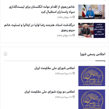
ا
د
خانم رجوی از اقدام دولت انگلستان برای لیست‌گذاری
م
ل
سپاه پاسداران استقبال کرد
د
س
13 جولای 2026
ر
ر
ا
د
درگذشت استاد هنرمند رضا اولیا در ایتالیا و تسلیت خانم
ی
ی
مریم رجوی
ا
م
10 جولای 2026
م
ر
ن
د
م
م
اجلاس رسمی شورا
ا
و
ی
س
ش
ر
اجلاس شورای ملی مقاومت ایران
ا
د
11 سپتامبر 2025
ن
ی
ت
ن
خ
م
ا
ا
اجلاس دو روزه شورای ملی مقاومت ایران
ب
ی
11 سپتامبر 2025
ا
ش
ت
ا