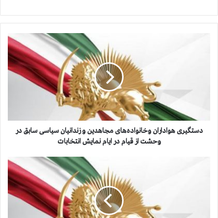
د
س
ت
گ
ی
ر
ی
ه
و
ا
دستگیری هواداران وخانواده‌های مجاهدین و زندانیان سیاسی سابق در
د
وحشت از قیام در ایام نمایش انتخابات
ا
ر
ا
ا
ن
ن
ت
و
خ
خ
ا
ا
ب