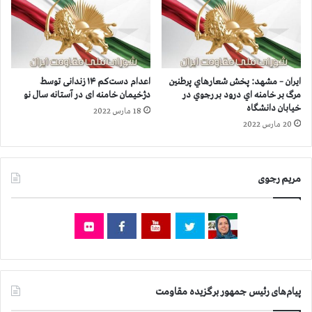
ی
و
ا
خ
ن
ا
س
م
ی
ن
ا
ه
ایران – مشهد: پخش شعارهاي پرطنين
اعدام دست‌کم ۱۴ زندانی توسط
س
ا
مرگ بر خامنه اي درود بر رجوي در
دژخیمان خامنه ای در آستانه سال نو
ی
ی
خیابان دانشگاه
18 مارس 2022
س
ب
20 مارس 2022
ا
ه
ب
ت
ق
ح
د
ر
مریم رجوی
ر
ی
و
م
ح
گ
ش
س
ت
ت
ا
ر
ز
د
پیام‌های رئیس جمهور برگزیده مقاومت
ق
ه
ی
و