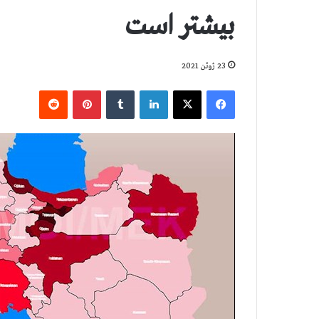
بيشتر است
23 ژوئن 2021
فیس بوک
X
لینکدین
‫تامبلر
‫پین‌ترست
‫رددیت