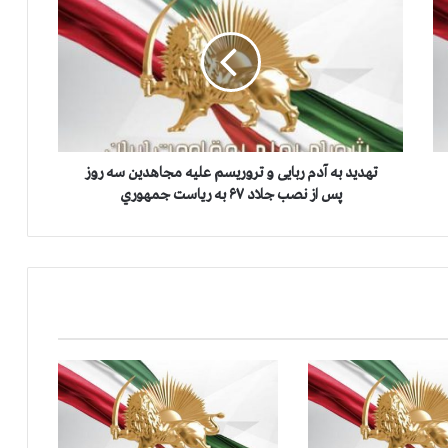
ه
د
ی
د
ب
ه
آ
د
م
تهدید به آدم ربایی و تروریسم علیه مجاهدین سه روز
ر
پس از نصب جلاد ۶۷ به رياست جمهوري
ب
ا
ی
ی
و
ت
ر
و
ر
ی
س
م