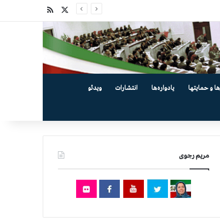
X
خوراک
ها و حمایتها
یادواره‌ها
انتشارات
ویدئو
مریم رجوی