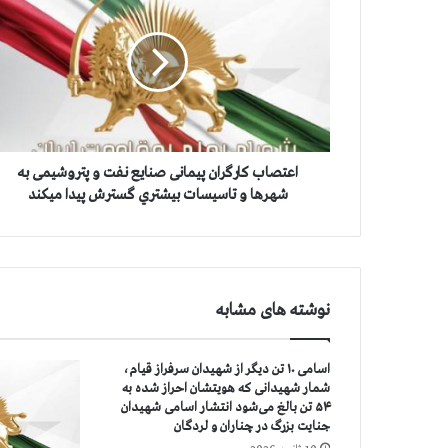
ع
ت
ص
ا
ب
ک
ا
ر
گ
اعتصاب کارگران پیمانی صنایع نفت و پتروشیمی به
ر
شهرها و تاسيسات بيشتري گسترش پيدا ميكند
ا
ن
پ
ی
م
نوشته های مشابه
ا
ن
ی
اسامی ۱۰ تن دیگر از شهیدان سرفراز قیام،
ص
شمار شهیدانی که هویتشان احراز شده به
ن
۵۴ تن بالغ می‌شود انتشار اسامی شهیدان
ا
جنایت بزرگ در چناران و لردگان
ی