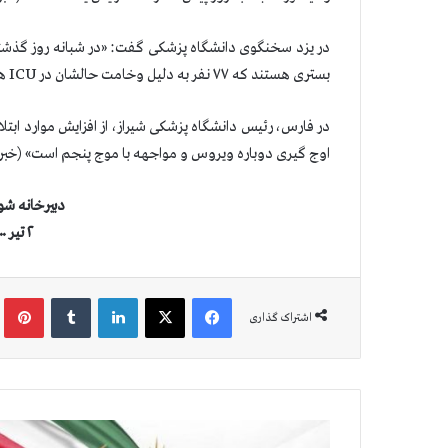
بستری هستند كه ۷۷ نفر به دلیل وخامت حالشان در ICU هستند» (خبرگزاری صدا و سیما رژیم ۲تیر ۱۴۰۰).
در فارس، رئیس دانشگاه پزشکی شیراز، از افزایش موارد ابتل
اوج گیری دوباره ویروس و مواجهه با موج پنجم است» (خبرگزاری حک
دبيرخانه شو
۲ تیر ۱۴۰۰ (۲۳ ژوئن ۲۰۲۱)
فیس بوک
X
لینکدین
‫تامبلر
‫پین
اشتراک گذاری
ا