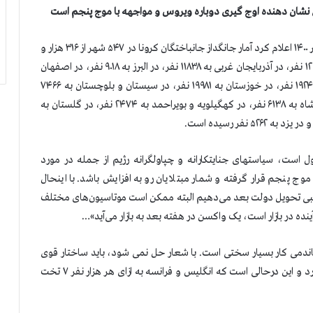
ری نشان دهنده اوج گیری دوباره ویروس و مواجهه با موج پنجم است
سازمان مجاهدين خلق ايران بعد از ظهر امروز چهارشنبه ۲ تیر ۱۴۰۰ اعلام كرد آمار جانگداز جانباختگان كرونا در ۵۴۷ شهر از ۳۱۶ هزار و
۵۰۰ نفر بيشتر است. شمار قربانيان در آذربایجان شرقی به ۱۲۹۲۸ نفر، در آذربایجان غربی به ۱۱۸۳۸ نفر، در البرز به ۹۰۱۸ نفر، در اصفهان
به ۲۱۳۱۵ نفر، در تهران به ۷۴۱۸۶ نفر، در خراسان رضوی به ۱۹۲۴۰ نفر، در خوزستان به ۱۹۹۸۱ نفر، در سیستان و بلوچستان به ۷۴۶۶
نفر، در فارس به ۱۰۶۰۲ نفر، در کرمان به ۷۱۵۸ نفر، در کرمانشاه به ۶۱۳۸ نفر، در کهگیلویه و بویراحمد به ۲۴۷۴ نفر، در گلستان به
 است، سیاستهای جنایتکارانه و چپاولگرانه رژیم از جمله در مورد
پنجم قرار گرفته و شمار مبتلایان رو به افزایش باشد. با اينحال
اسبی تحویل دولت بعد می‌دهیم البته ممکن است موتاسیون‌های مختلف
ینده در بازار است، یک واکسن در هفته بعد به بازار می‌آید»…
دمی کار بسیار سختی است. با شعار حل نمی شود، باید ساختار قوی
باشد.ایران به ازای هر هزار نفر یک و نیم تخت بیمارستانی دارد و این درحالی است که انگلیس و فرانسه به ازای هر هزار نفر ۷ تخت