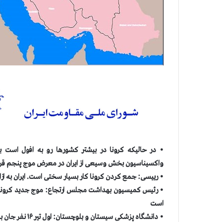
• در حالیکه کرونا در بیشتر کشورها رو به افول است به
واکسیناسیون بخش وسیعی از ایران در معرض موج پنجم قرار 
• رییسی: جمع کردن كرونا کار بسیار سختی است. ایران به ازای هر هزار نفر ۱.۵ تخت بیمارستانی دار
• رئیس کمیسیون بهداشت مجلس ارتجاع: موج جدید کرونا د
است
• دانشگاه پزشکی سیستان و بلوچستان: اول تير ۱۶ نفر جان باختند كه بيسابقه است. تخت‌های بیمارستانی تکمیل شده است