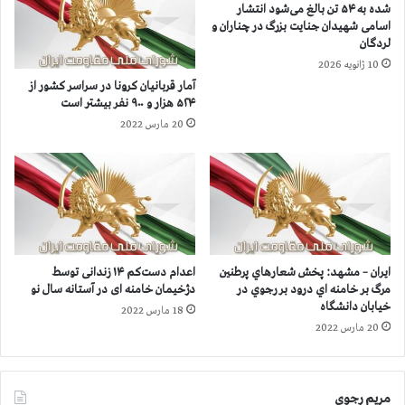
شده به ۵۴ تن بالغ می‌شود انتشار
ه
ن
اسامی شهیدان جنایت بزرگ در چناران و
ز
ك
لردگان
ا
ر
10 ژانویه 2026
ر
و
آمار قربانيان كرونا در سراسر كشور از
و
ن
۵۲۴ هزار و ۹۰۰ نفر بيشتر است
۴
ا
20 مارس 2022
۰
ا
۰
ز
ن
۳
ف
۱
ر
۸
ب
ه
ي
ز
ش
ا
ایران – مشهد: پخش شعارهاي پرطنين
اعدام دست‌کم ۱۴ زندانی توسط
ت
ر
مرگ بر خامنه اي درود بر رجوي در
دژخیمان خامنه ای در آستانه سال نو
ر
و
خیابان دانشگاه
18 مارس 2022
ا
۵
20 مارس 2022
س
۰
ت
۰
ن
مریم رجوی
ف