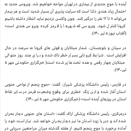
آینده با موج جدیدی از بیماری در تهران مواجه خواهیم شد. ویروس جدید به
احتمال زیاد هندی دلتا است که سرایت پذیری آن بسیار شدید است و هر بیمار
می‌تواند ۸ تا ۱۲ نفر را درگیر کند. چون واکسن نزدیم نباید انتظار داشته باشیم
کرونا کنترل شود. ویروسی که شهرها را قرمز کرده ویروس هندی است»
(آفتاب نیوز ۵ تیر ۱۴۰۰).
در سیتان و بلوچستان، شمار مبتلایان و فوتی های کرونا به سرعت در حال
افزایش است. شرایط کرونایی بسیار خطرناک شده و برای چند روز متوالی
مبتلایان چهار رقمی و همه تخت‌ها پر شده است(خبرگزاری حکومتی مهر ۵
تیر۱۴۰۰).
در فارس، رئیس دانشگاه پزشکی شیراز، گفت: «موج پنجم از نواحی جنوبی
استان آغاز شده و این زنگ خطری برای وقوع وضعیت قرمز در سایر نقاط
استان در روزهای آینده است» (خبرگزاری حکومتی مهر ۵ تیر ۱۴۰۰).
درمرکزی، رئیس دانشگاه پزشکی اراک گفت: «استان های جنوبی دچار بحران
شده اند و دیر یا زود استان ما نیز دچار بحران خواهد شد. نیاز است خود را
آماده برخورد با موج پنجم کنیم. از هفته گذشته میزان مراجعین سرپایی در