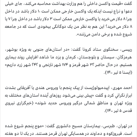
گفت «قیمت واكسن داخلی را هم وزارت بهداشت محاسبه می‌کند، جای خیلی
دعوا و نزاع نیست اینکه یک واکسن خارجی ممکن است ۱۰ دلار باشد در داخل
چرا ۸ دلار می‌خرید یا واکسن خارجی ممکن است ۳ دلار باشد در داخل چرا ۷ یا
۸ دلار می‌خرید؟ این هم به نظر من یک دوگانگی بیخودی است که در جامعه
شروع شده و برخی دامن می‌زنند».
رییسی، سخنگوی ستاد کرونا گفت: «در استان‌های جنوبی به ویژه بوشهر،
هرمزگان، سیستان و بلوچستان، کرمان و یزد ما شاهد افزایش روند بیماری
هستیم. در حال حاضر ۳۲ شهر قرمز و ۱۷۴ شهر نارنجی و ۲۴۲ شهر زرد داریم»
(ایسنا ۵ تیر ۱۴۰۰).
احمد مهری، اپیدمیولوژیست از پیک پنجم با ويروس هندی یا آفریقایی بشدت
ابراز نگراني كرد و گفت «پیش بینی می‌شود روز‌های آینده استان‌های مختلف به
ویژه تهران و مناطق شمالی درگیر ویروس جدید شوند» (خبرگزاری نیروی
قدس ۵ تیر ۱۴۰۰).
در تهران، طبرسی، بیمارستان مسیح دانشوری گفت: «موج پنجم شروع شده
است. فیروزکوه و دماوند در همسایگی تهران قرمز هستند. در یک تا دو هفته