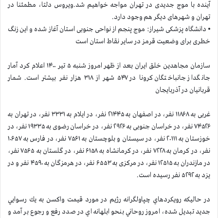
آینده با موج جدیدی در تهران مواجه خواهیم شد.ویروس دلتا، مطمئنا در
تهران و شهرهای دیگر هم وجود دارد.
⦁ دانشگاه پزشکی شیراز: موج پنجم از نواحی جنوبی استان آغاز شده و این زنگ
خطری برای وضعیت قرمز در سایر نقاط استان است
سازمان مجاهدين خلق ايران بعد از ظهر امروز شنبه ۵ تیر ۱۴۰۰ اعلام كرد آمار
جانگداز جانباختگان كرونا در ۵۴۷ شهر از ۳۱۸ هزار نفر بيشتر است. شمار
قربانيان در آذربایجان
غربی به ۱۱۸۶۸ نفر، در اصفهان به ۲۱۴۴۵ نفر، در ایلام به ۳۳۳۱ نفر، در تهران به
۷۴۵۲۶ نفر، در خراسان جنوبی به ۲۹۲۶ نفر، در خراسان رضوی به ۱۹۳۳۵ نفر، در
خوزستان به ۲۰۱۱۱ نفر، در سیستان و بلوچستان به ۷۵۶۱ نفر، در فارس به ۱۰۶۵۷
نفر، در کرمان به ۷۲۲۸ نفر، در کرمانشاه به ۶۱۵۸ نفر، در گلستان به ۷۵۶۵ نفر،
در مازندران به ۱۲۵۱۵ نفر، در مرکزی به ۶۵۵۳ نفر، در هرمزگان به ۴۵۹۰ نفر و در
یزد به ۵۲۹۲ نفر رسیده است.
در حاليكه رويكردهاي چپاولگرانه رژيم در مورد قيمت واكسن به يك رسوايي
جديد تبديل شده، امروز روحاني بنحو ابلهانه اي در صدد رفع و رجوع بر آمد و