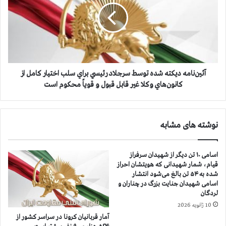
ا
ن‌
ن
ن
ي
ا
ا
م
ن
ه
ك
د
ر
ي
آئين‌نامه ديكته شده توسط سرجلاد رئيسي براي سلب اختيار كامل از
و
ك
كانون‌هاي‌ وكلا غير قابل قبول و قوياً محكوم است
ن
ت
ا
ه
ا
ش
نوشته های مشابه
ز
د
۳
ه
۲
ت
اسامی ۱۰ تن دیگر از شهیدان سرفراز
۱
و
قیام، شمار شهیدانی که هویتشان احراز
ه
س
شده به ۵۴ تن بالغ می‌شود انتشار
ز
ط
اسامی شهیدان جنایت بزرگ در چناران و
ا
س
لردگان
ر
ر
10 ژانویه 2026
و
ج
آمار قربانيان كرونا در سراسر كشور از
۳
ل