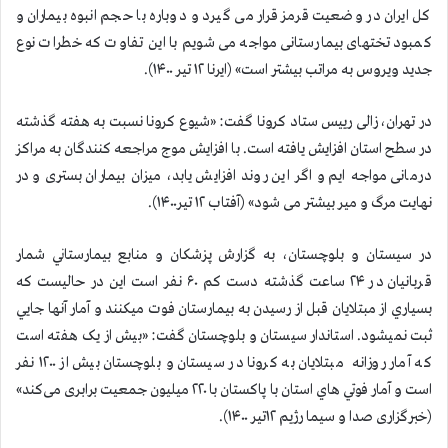
کل ایران در وضعیت قرمز قرار می گیرد و دوباره با حجم انبوه بیماران و
کمبود تختهای بیمارستانی مواجه می شویم با این تفاوت که خطرات نوع
جدید ویروس به مراتب بیشتر است» (ایرنا ۱۲ تیر ۱۴۰۰).
در تهران، زالی رییس ستاد کرونا گفت: «شیوع کرونا نسبت به هفته گذشته
در سطح استان افزایش یافته است. با افزایش موج مراجعه کنندگان به مراکز
درمانی مواجه ایم و اگر این روند افزایش یابد، میزان بیماران بستری و در
نهایت مرگ و میر بیشتر می شود» (آفتاب ۱۲ تیر۱۴۰۰).
در سیستان و بلوچستان، به گزارش پزشكان و منابع بيمارستاني شمار
قربانيان در ۲۴ ساعت گذشته دست كم ۶۰ نفر است اين در حاليست كه
بسياري از مبتلايان قبل از رسيدن به بيمارستان فوت ميكنند و آمار آنها جايي
ثبت نميشود. استاندار سیستان و بلوچستان گفت: «بیش از یک هفته است
که آمار روزانه‌ مبتلایان به کرونا در سیستان و بلوچستان بیش از ۱۲۰۰ نفر
است و آمار فوتي هاي استان با پاکستان با ۲۲۰ میلیون جمعیت برابری می‌کند»
(خبرگزاری صدا و سیما رژیم ۱۲تیر ۱۴۰۰).