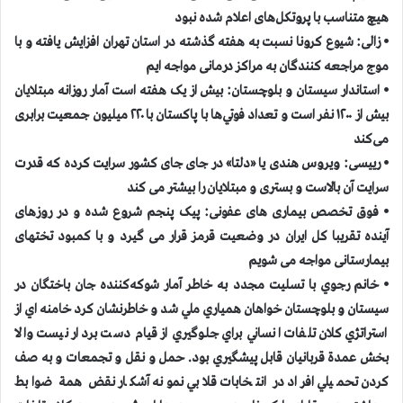
هیچ متناسب با پروتکل‌های اعلام شده نبود
⦁ زالی: شیوع کرونا نسبت به هفته گذشته در استان تهران افزایش یافته و با
موج مراجعه کنندگان به مراکز درمانی مواجه ایم
⦁ استاندار سیستان و بلوچستان: بیش از یک هفته است آمار روزانه‌ مبتلایان
بیش از ۱۲۰۰ نفر است و تعداد فوتي‌ها با پاکستان با ۲۲۰ میلیون جمعیت برابری
می‌کند
⦁ رییسی: ویروس هندی یا «دلتا» در جای جای کشور سرایت کرده كه قدرت
سرایت آن بالاست و بستری و مبتلایان را بیشتر می کند
⦁ فوق تخصص بیماری های عفونی: پیک پنجم شروع شده و در روزهای
آینده تقریبا کل ایران در وضعیت قرمز قرار می گیرد و با کمبود تختهای
بیمارستانی مواجه می شویم
⦁ خانم رجوي با تسليت مجدد به خاطر آمار شوكه‌كننده جان باختگان در
سيستان و بلوچستان خواهان همياري ملي شد و خاطرنشان كرد خامنه اي از
استراتژي كلان تلفات انساني براي جلوگيري از قيام دست بردار نيست والا
بخش عمدة قربانيان قابل پيشگيري بود. حمل و نقل و تجمعات و به صف
كردن تحميلي افراد در انتخابات قلابي نمونه آشكار نقض همة ضوابط