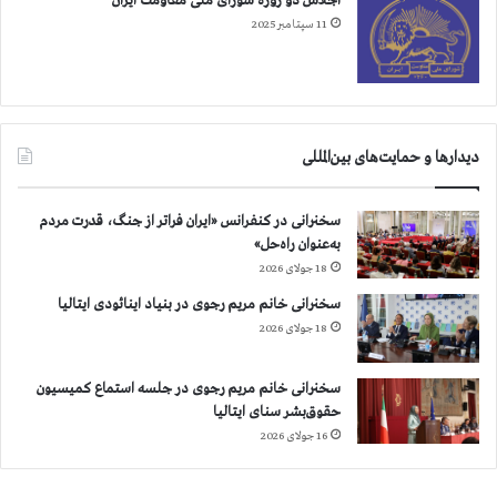
اجلاس دو روزه شورای ملی مقاومت ایران
ب
11 سپتامبر 2025
ل
ق
ب
و
ل
دیدارها و حمایت‌های بین‌المللی
و
ق
و
سخنرانی در کنفرانس «ایران فراتر از جنگ، قدرت مردم
ي
به‌عنوان راه‌حل»
اً
18 جولای 2026
م
ح
سخنرانی خانم مریم رجوی در بنیاد اینائودی ایتالیا
ك
18 جولای 2026
و
م
سخنرانی خانم مریم رجوی در جلسه استماع کمیسیون
ا
حقوق‌بشر سنای ایتالیا
س
16 جولای 2026
ت