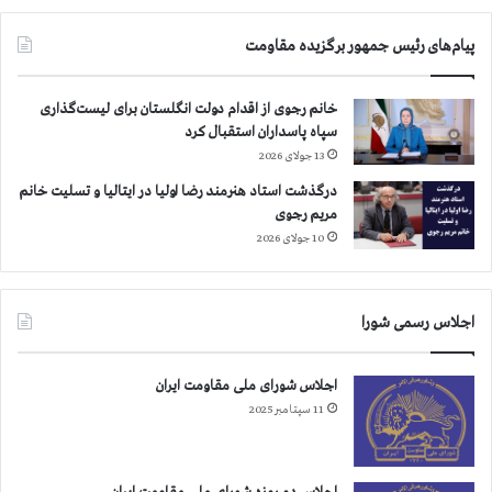
ا
م
پیام‌های رئیس جمهور برگزیده مقاومت
ل
ا
ز
خانم رجوی از اقدام دولت انگلستان برای لیست‌گذاری
ك
سپاه پاسداران استقبال کرد
ا
13 جولای 2026
ن
و
درگذشت استاد هنرمند رضا اولیا در ایتالیا و تسلیت خانم
ن‌
مریم رجوی
ه
10 جولای 2026
ا
ي‌
و
اجلاس رسمی شورا
ك
ل
ا
اجلاس شورای ملی مقاومت ایران
غ
11 سپتامبر 2025
ي
ر
ق
ا